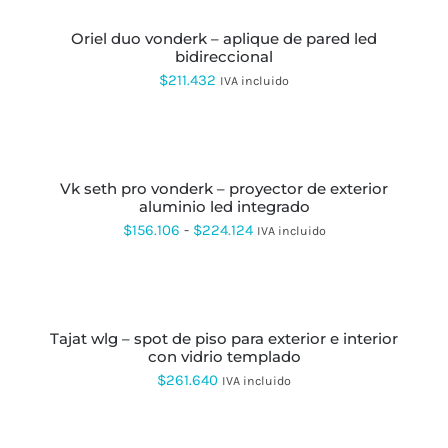
CARRITO
oriel duo vonderk – aplique de pared led
bidireccional
$
211.432
IVA incluido
SELECCIONAR
OPCIONES
ESTE
PRODUCTO
vk seth pro vonderk – proyector de exterior
TIENE
aluminio led integrado
MÚLTIPLES
VARIANTES.
Rango
$
156.106
-
$
224.124
IVA incluido
LAS
de
OPCIONES
SE
precios:
SELECCIONAR
PUEDEN
OPCIONES
ESTE
desde
ELEGIR
PRODUCTO
EN
tajat wlg – spot de piso para exterior e interior
$156.106
TIENE
LA
con vidrio templado
MÚLTIPLES
hasta
PÁGINA
VARIANTES.
$
261.640
IVA incluido
DE
LAS
$224.124
PRODUCTO
OPCIONES
SE
SELECCIONAR
OPCIONES