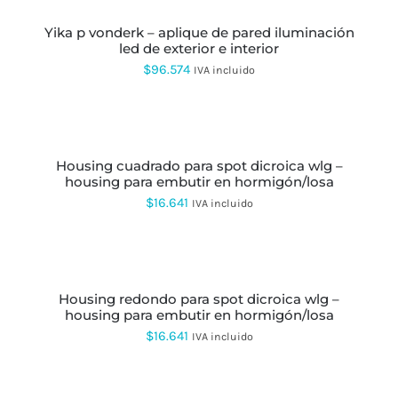
CARRITO
yika p vonderk – aplique de pared iluminación
led de exterior e interior
$
96.574
IVA incluido
AÑADIR
AL
CARRITO
housing cuadrado para spot dicroica wlg –
housing para embutir en hormigón/losa
$
16.641
IVA incluido
AÑADIR
AL
CARRITO
housing redondo para spot dicroica wlg –
housing para embutir en hormigón/losa
$
16.641
IVA incluido
AÑADIR
AL