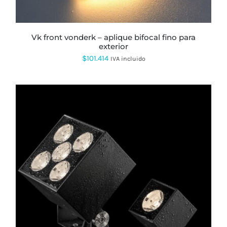
ELEGIR
EN
LA
PÁGINA
vk front vonderk – aplique bifocal fino para
DE
exterior
PRODUCTO
$
101.414
IVA incluido
ESTE
PRODUCTO
TIENE
MÚLTIPLES
VARIANTES.