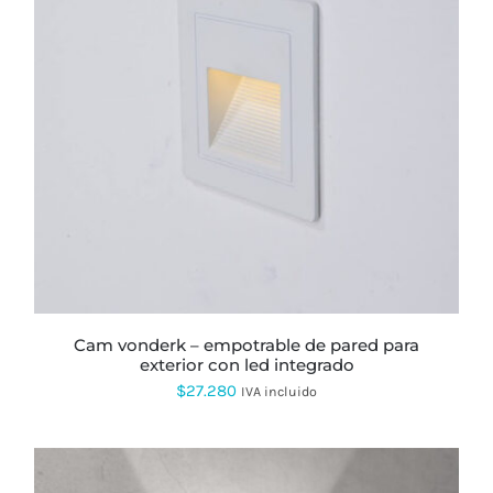
ESTE
PRODUCTO
TIENE
MÚLTIPLES
VARIANTES.
LAS
OPCIONES
SE
PUEDEN
ELEGIR
EN
LA
PÁGINA
cam vonderk – empotrable de pared para
DE
exterior con led integrado
PRODUCTO
$
27.280
IVA incluido