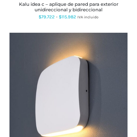
kalu idea c – aplique de pared para exterior
LA
unidireccional y bidireccional
PÁGINA
DE
Rango
$
79.722
-
$
115.982
IVA incluido
PRODUCTO
de
precios:
desde
$79.722
hasta
$115.982
ESTE
PRODUCTO
TIENE
MÚLTIPLES
VARIANTES.
LAS
OPCIONES
SE
PUEDEN