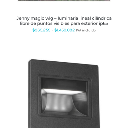
ELEGIR
EN
LA
PÁGINA
jenny magic wlg – luminaria lineal cilíndrica
DE
libre de puntos visibles para exterior ip65
PRODUCTO
Rango
$
965.259
-
$
1.450.092
IVA incluido
de
precios:
desde
$965.259
hasta
$1.450.092
ESTE
PRODUCTO
TIENE
MÚLTIPLES
VARIANTES.
LAS