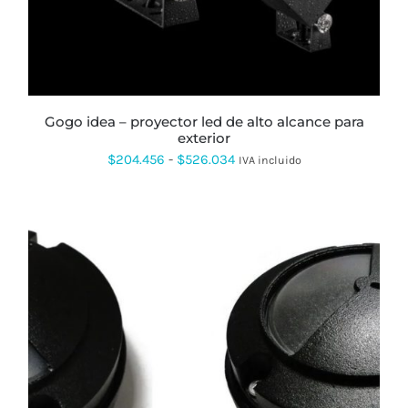
LAS
OPCIONES
SE
PUEDEN
ELEGIR
EN
LA
PÁGINA
gogo idea – proyector led de alto alcance para
DE
exterior
PRODUCTO
Rango
$
204.456
-
$
526.034
IVA incluido
de
precios:
desde
$204.456
hasta
$526.034