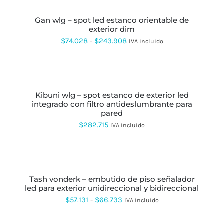
PUEDEN
ESTE
ELEGIR
PRODUCTO
EN
gan wlg – spot led estanco orientable de
TIENE
LA
exterior dim
MÚLTIPLES
PÁGINA
VARIANTES.
Rango
$
74.028
-
$
243.908
IVA incluido
DE
LAS
de
PRODUCTO
OPCIONES
AÑADIR
SE
precios:
AL
PUEDEN
CARRITO
desde
ELEGIR
EN
kibuni wlg – spot estanco de exterior led
$74.028
LA
integrado con filtro antideslumbrante para
hasta
PÁGINA
pared
DE
$243.908
$
282.715
IVA incluido
PRODUCTO
SELECCIONAR
OPCIONES
ESTE
PRODUCTO
tash vonderk – embutido de piso señalador
TIENE
led para exterior unidireccional y bidireccional
MÚLTIPLES
VARIANTES.
Rango
$
57.131
-
$
66.733
IVA incluido
LAS
de
OPCIONES
AÑADIR