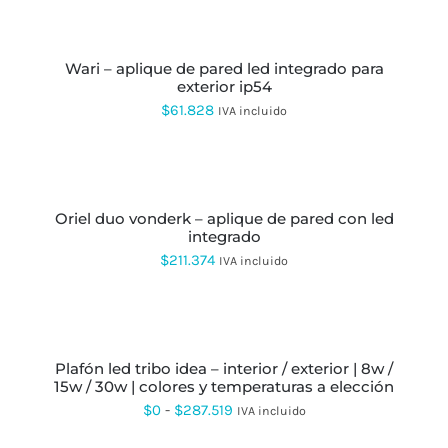
AL
CARRITO
wari – aplique de pared led integrado para
exterior ip54
$
61.828
IVA incluido
AÑADIR
AL
CARRITO
oriel duo vonderk – aplique de pared con led
integrado
$
211.374
IVA incluido
SELECCIONAR
OPCIONES
ESTE
PRODUCTO
plafón led tribo idea – interior / exterior | 8w /
TIENE
15w / 30w | colores y temperaturas a elección
MÚLTIPLES
VARIANTES.
Rango
$
0
-
$
287.519
IVA incluido
LAS
de
OPCIONES