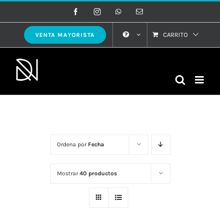
Saltar
Facebook
Instagram
WhatsApp
Correo
electrónico
al
contenido
CARRITO
VENTA MAYORISTA
Ordena por
Fecha
Mostrar
40 productos