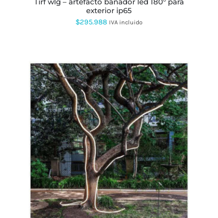
tirf wlg – artefacto bañador led 180° para
exterior ip65
$
295.988
IVA incluido
ESTE
PRODUCTO
TIENE
MÚLTIPLES
VARIANTES.
LAS
OPCIONES
SE
PUEDEN