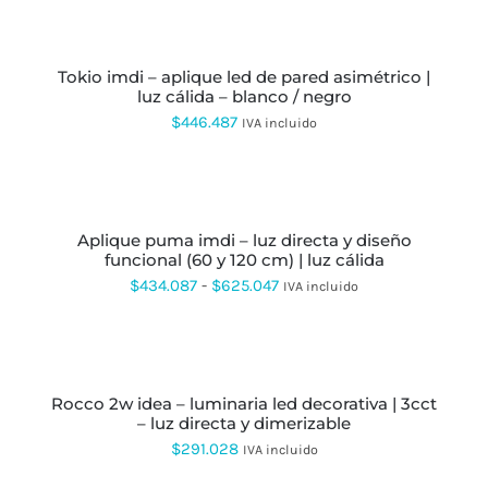
SE
precios:
SELECCIONAR
PUEDEN
OPCIONES
ESTE
desde
ELEGIR
PRODUCTO
EN
tokio imdi – aplique led de pared asimétrico |
$0
TIENE
LA
luz cálida – blanco / negro
MÚLTIPLES
hasta
PÁGINA
VARIANTES.
$
446.487
IVA incluido
DE
LAS
$287.519
PRODUCTO
OPCIONES
SE
SELECCIONAR
PUEDEN
OPCIONES
ESTE
ELEGIR
PRODUCTO
EN
aplique puma imdi – luz directa y diseño
TIENE
LA
funcional (60 y 120 cm) | luz cálida
MÚLTIPLES
PÁGINA
VARIANTES.
Rango
$
434.087
-
$
625.047
IVA incluido
DE
LAS
de
PRODUCTO
OPCIONES
SE
precios:
SELECCIONAR
PUEDEN
OPCIONES
ESTE
desde
ELEGIR
PRODUCTO
EN
rocco 2w idea – luminaria led decorativa | 3cct
$434.087
TIENE
LA
– luz directa y dimerizable
MÚLTIPLES
hasta
PÁGINA
VARIANTES.
$
291.028
IVA incluido
DE
LAS
$625.047
PRODUCTO
OPCIONES