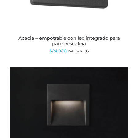
OPCIONES
SE
PUEDEN
ELEGIR
EN
LA
PÁGINA
acacia – empotrable con led integrado para
DE
pared/escalera
PRODUCTO
$
24.036
IVA incluido
ESTE
PRODUCTO