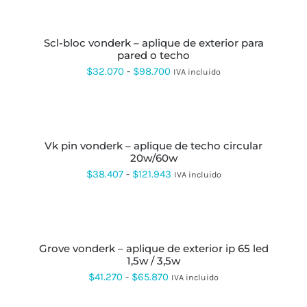
SELECCIONAR
OPCIONES
ESTE
PRODUCTO
scl-bloc vonderk – aplique de exterior para
TIENE
pared o techo
MÚLTIPLES
VARIANTES.
Rango
$
32.070
-
$
98.700
IVA incluido
LAS
de
OPCIONES
SE
precios:
SELECCIONAR
PUEDEN
OPCIONES
ESTE
desde
ELEGIR
PRODUCTO
EN
vk pin vonderk – aplique de techo circular
$32.070
TIENE
LA
20w/60w
MÚLTIPLES
hasta
PÁGINA
VARIANTES.
Rango
$
38.407
-
$
121.943
IVA incluido
DE
LAS
$98.700
de
PRODUCTO
OPCIONES
SE
precios:
SELECCIONAR
PUEDEN
OPCIONES
ESTE
desde
ELEGIR
PRODUCTO
EN
grove vonderk – aplique de exterior ip 65 led
$38.407
TIENE
LA
1,5w / 3,5w
MÚLTIPLES
hasta
PÁGINA
VARIANTES.
Rango
$
41.270
-
$
65.870
IVA incluido
DE
LAS
$121.943
de
PRODUCTO
OPCIONES