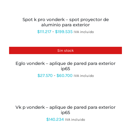
SE
precios:
SELECCIONAR
PUEDEN
OPCIONES
ESTE
desde
ELEGIR
PRODUCTO
EN
spot k pro vonderk – spot proyector de
$72.170
TIENE
LA
aluminio para exterior
MÚLTIPLES
hasta
PÁGINA
VARIANTES.
Rango
$
111.217
-
$
199.535
IVA incluido
DE
LAS
$108.109
de
PRODUCTO
OPCIONES
SE
precios:
Sin stock
PUEDEN
desde
ELEGIR
EN
eglo vonderk – aplique de pared para exterior
$111.217
LA
ip65
hasta
PÁGINA
Rango
$
27.570
-
$
60.700
IVA incluido
DE
$199.535
de
PRODUCTO
AÑADIR
precios:
AL
CARRITO
desde
vk p vonderk – aplique de pared para exterior
$27.570
ip65
hasta
$
140.234
IVA incluido
$60.700
AÑADIR