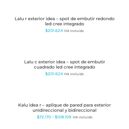
SE
precios:
SELECCIONAR
PUEDEN
OPCIONES
ESTE
desde
ELEGIR
PRODUCTO
EN
lalu r exterior idea – spot de embutir redondo
$41.270
TIENE
LA
led cree integrado
MÚLTIPLES
hasta
PÁGINA
VARIANTES.
$
201.624
IVA incluido
DE
LAS
$65.870
PRODUCTO
OPCIONES
SE
SELECCIONAR
PUEDEN
OPCIONES
ESTE
ELEGIR
PRODUCTO
EN
lalu c exterior idea – spot de embutir
TIENE
LA
cuadrado led cree integrado
MÚLTIPLES
PÁGINA
VARIANTES.
$
201.624
IVA incluido
DE
LAS
PRODUCTO
OPCIONES
SE
SELECCIONAR
PUEDEN
OPCIONES
ESTE
ELEGIR
PRODUCTO
EN
kalu idea r – aplique de pared para exterior
TIENE
LA
unidireccional y bidireccional
MÚLTIPLES
PÁGINA
VARIANTES.
Rango
$
72.170
-
$
108.109
IVA incluido
DE
LAS
de
PRODUCTO
OPCIONES