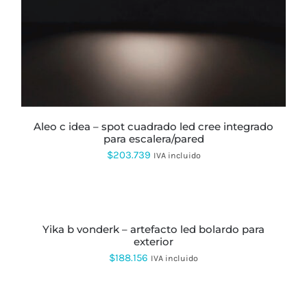
TIENE
MÚLTIPLES
VARIANTES.
LAS
OPCIONES
SE
PUEDEN
ELEGIR
EN
LA
PÁGINA
aleo c idea – spot cuadrado led cree integrado
DE
para escalera/pared
PRODUCTO
$
203.739
IVA incluido
AÑADIR
AL
CARRITO
yika b vonderk – artefacto led bolardo para
exterior
$
188.156
IVA incluido
AÑADIR
AL