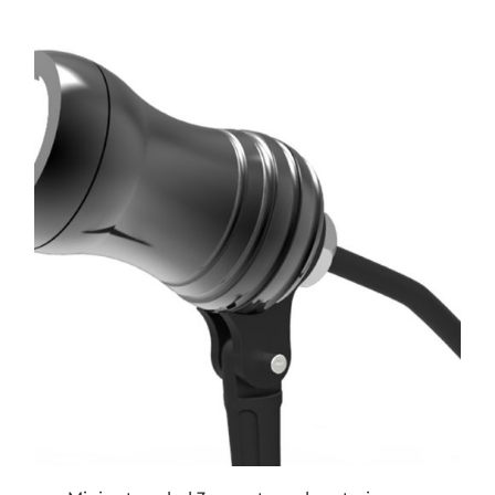
ESTE
PRODUCTO
TIENE
MÚLTIPLES
VARIANTES.
LAS
OPCIONES
SE
PUEDEN
ELEGIR
EN
LA
PÁGINA