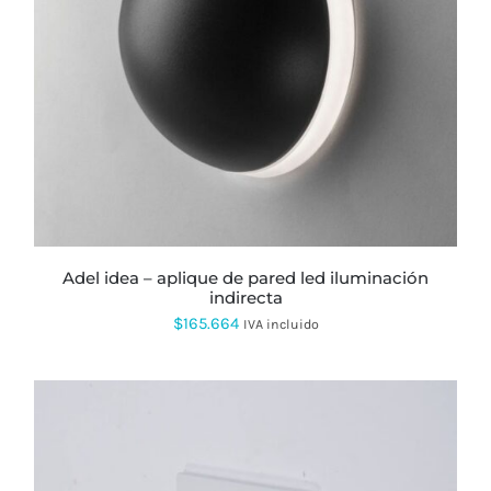
ESTE
PRODUCTO
TIENE
MÚLTIPLES
VARIANTES.
LAS
OPCIONES
SE
PUEDEN
ELEGIR
EN
LA
PÁGINA
adel idea – aplique de pared led iluminación
DE
indirecta
PRODUCTO
$
165.664
IVA incluido