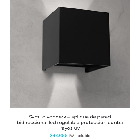
ESTE
PRODUCTO
TIENE
MÚLTIPLES
VARIANTES.
LAS
OPCIONES
SE
PUEDEN
ELEGIR
EN
LA
PÁGINA
symud vonderk – aplique de pared
DE
bidireccional led regulable protección contra
PRODUCTO
rayos uv
$
66.666
IVA incluido