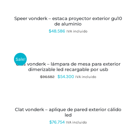
SE
precios:
AL
PUEDEN
CARRITO
desde
ELEGIR
EN
speer vonderk – estaca proyector exterior gu10
$57.131
LA
de aluminio
hasta
PÁGINA
$
48.586
IVA incluido
DE
$66.733
PRODUCTO
AÑADIR
AL
CARRITO
Sale!
glas vonderk – lámpara de mesa para exterior
dimerizable led recargable por usb
El
El
$
54.300
$
96.582
IVA incluido
precio
precio
AÑADIR
original
actual
AL
CARRITO
era:
es:
clat vonderk – aplique de pared exterior cálido
$96.582.
$54.300.
led
$
76.754
IVA incluido