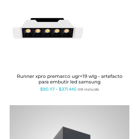
ESTE
PRODUCTO
TIENE
MÚLTIPLES
VARIANTES.
LAS
OPCIONES
SE
PUEDEN
runner xpro premarco ugr<19 wlg - artefacto
ELEGIR
para embutir led samsung
EN
Rango
$
90.117
-
$
371.445
IVA incluido
LA
PÁGINA
de
DE
precios:
PRODUCTO
desde
$90.117
hasta