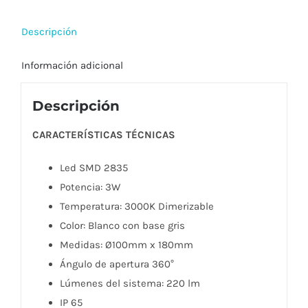
Lámpara
de
Descripción
mesa
Información adicional
para
exterior
dimerizable
Descripción
LED
CARACTERÍSTICAS TÉCNICAS
recargable
por
Led SMD 2835
USB
Potencia: 3W
cantidad
Temperatura: 3000K Dimerizable
Color: Blanco con base gris
Medidas: Ø100mm x 180mm
Ángulo de apertura 360°
Lúmenes del sistema: 220 lm
IP 65