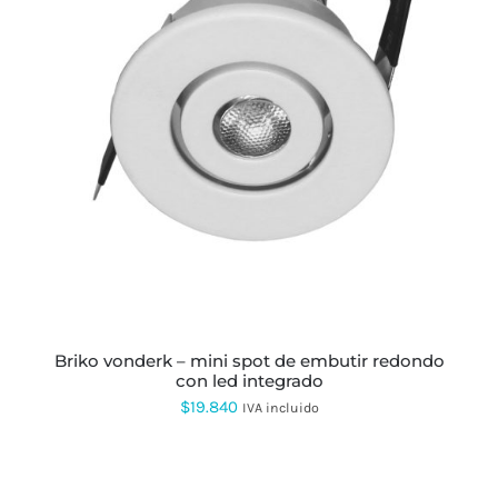
$82.708
ESTE
PRODUCTO
TIENE
MÚLTIPLES
VARIANTES.
LAS
OPCIONES
SE
PUEDEN
ELEGIR
EN
LA
PÁGINA
briko vonderk – mini spot de embutir redondo
DE
con led integrado
PRODUCTO
$
19.840
IVA incluido