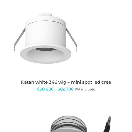
precios:
desde
$27.570
hasta
$60.700
ESTE
PRODUCTO
TIENE
MÚLTIPLES
VARIANTES.
LAS
OPCIONES
SE
PUEDEN
katan white 346 wlg – mini spot led cree
ELEGIR
Rango
$
60.636
-
$
82.708
IVA incluido
EN
LA
de
PÁGINA
precios:
DE
PRODUCTO
desde
$60.636
hasta