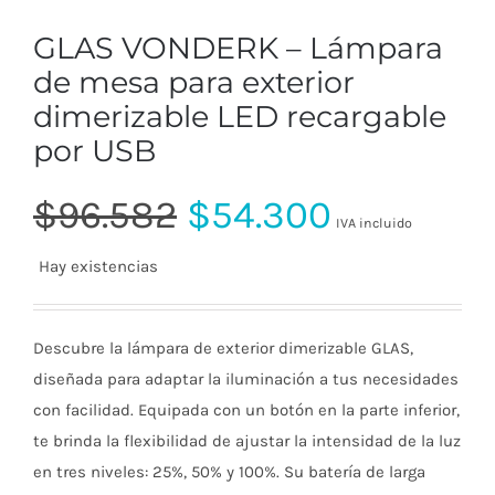
GLAS VONDERK – Lámpara
de mesa para exterior
dimerizable LED recargable
por USB
El
El
$
96.582
$
54.300
IVA incluido
Hay existencias
precio
precio
original
actual
Descubre la lámpara de exterior dimerizable GLAS,
diseñada para adaptar la iluminación a tus necesidades
con facilidad. Equipada con un botón en la parte inferior,
era:
es:
te brinda la flexibilidad de ajustar la intensidad de la luz
en tres niveles: 25%, 50% y 100%. Su batería de larga