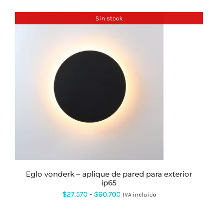
Sin stock
eglo vonderk – aplique de pared para exterior
ip65
Rango
$
27.570
-
$
60.700
IVA incluido
de