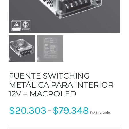
FUENTE SWITCHING
METÁLICA PARA INTERIOR
12V – MACROLED
Rango
$
20.303
-
$
79.348
IVA incluido
de