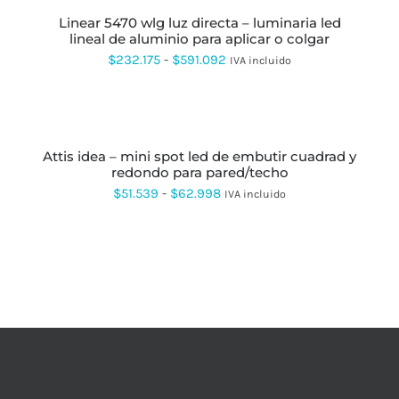
desde
ELEGIR
PRODUCTO
EN
linear 5470 wlg luz directa – luminaria led
$9.195
TIENE
LA
lineal de aluminio para aplicar o colgar
MÚLTIPLES
hasta
PÁGINA
VARIANTES.
Rango
$
232.175
-
$
591.092
IVA incluido
DE
LAS
$31.270
de
PRODUCTO
OPCIONES
SE
precios:
SELECCIONAR
PUEDEN
OPCIONES
ESTE
desde
ELEGIR
PRODUCTO
EN
attis idea – mini spot led de embutir cuadrad y
$232.175
TIENE
LA
redondo para pared/techo
MÚLTIPLES
hasta
PÁGINA
VARIANTES.
Rango
$
51.539
-
$
62.998
IVA incluido
DE
LAS
$591.092
de
PRODUCTO
OPCIONES
SE
precios:
PUEDEN
desde
ELEGIR
EN
$51.539
LA
hasta
PÁGINA
DE
$62.998
PRODUCTO