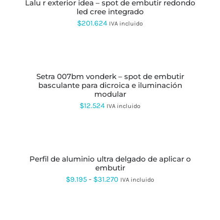
lalu r exterior idea – spot de embutir redondo
TIENE
led cree integrado
MÚLTIPLES
VARIANTES.
$
201.624
IVA incluido
LAS
OPCIONES
SE
SELECCIONAR
PUEDEN
OPCIONES
ESTE
ELEGIR
PRODUCTO
EN
setra 007bm vonderk – spot de embutir
TIENE
LA
basculante para dicroica e iluminación
MÚLTIPLES
PÁGINA
modular
VARIANTES.
DE
LAS
$
12.524
IVA incluido
PRODUCTO
OPCIONES
SE
PUEDEN
SELECCIONAR
ELEGIR
OPCIONES
ESTE
EN
PRODUCTO
LA
perfil de aluminio ultra delgado de aplicar o
TIENE
PÁGINA
embutir
MÚLTIPLES
DE
VARIANTES.
Rango
$
9.195
-
$
31.270
IVA incluido
PRODUCTO
LAS
de
OPCIONES
SE
precios:
SELECCIONAR
PUEDEN
OPCIONES
ESTE