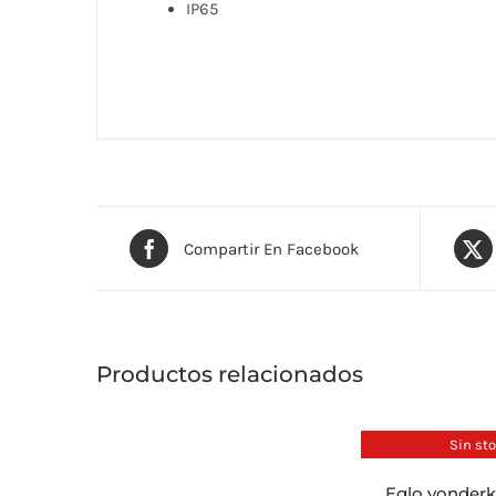
IP65
Compartir En Facebook
Productos relacionados
Sin st
eglo vonderk – aplique