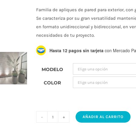
de
Familia de apliques de pared para exterior, con 
pre
Se caracteriza por su gran versatilidad manteni
en formato unidireccional y bidireccional, en ve
necesidades de tu proyecto.
de
Hasta 12 pagos sin tarjeta
con Mercado Pa
$79
MODELO
has
COLOR
$11
AÑADIR AL CARRITO
KALU
IDEA