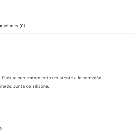
C
-
Aplique
oraciones (0)
de
pared
para
exterior
unidireccional
y
bidireccional
 Pintura con tratamiento resistente a la corrosión.
cantidad
inado. Junta de silicona.
o