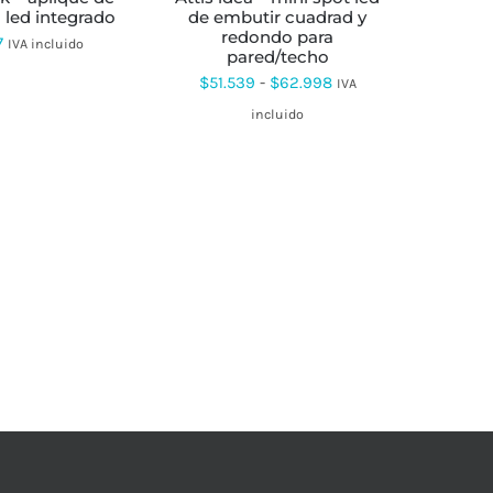
TIENE
 led integrado
de embutir cuadrad y
MÚLTIPLES
redondo para
VARIANTES.
7
IVA incluido
pared/techo
LAS
OPCIONES
Rango
$
51.539
-
$
62.998
IVA
SE
de
incluido
PUEDEN
ELEGIR
precios:
EN
desde
LA
PÁGINA
$51.539
DE
hasta
PRODUCTO
$62.998