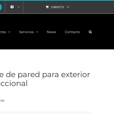
CARRITO
ctos
Servicios
News
Contacto
 de pared para exterior
eccional
ngo
uido