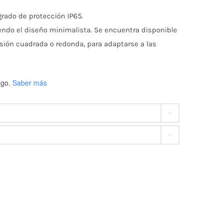
grado de protección IP65.
cios:
endo el diseño minimalista. Se encuentra disponible
rsión cuadrada o redonda, para adaptarse a las
sde
go.
Saber más
.722

ta

5.982