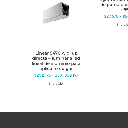
de pared par
ip6
ESTE
$
27.570
-
$
6
PRODUCTO
TIENE
inclui
MÚLTIPLES
VARIANTES.
LAS
OPCIONES
SE
linear 5470 wlg luz
PUEDEN
directa – luminaria led
ELEGIR
lineal de aluminio para
EN
aplicar o colgar
LA
Rango
$
232.175
-
$
591.092
IVA
PÁGINA
DE
de
incluido
PRODUCTO
precios:
desde
$232.175
hasta
$591.092