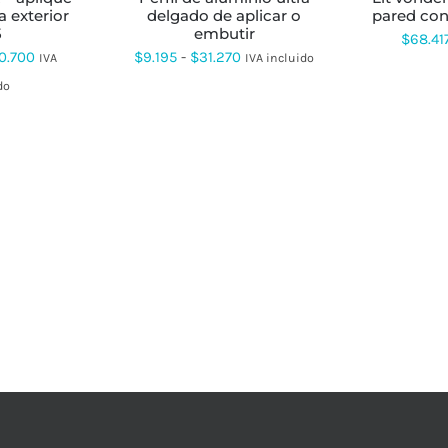
TIENE
a exterior
delgado de aplicar o
pared con
MÚLTIPLES
5
embutir
VARIANTES.
$
68.41
Rango
LAS
Rango
0.700
$
9.195
-
$
31.270
IVA
IVA incluido
OPCIONES
de
de
do
SE
PUEDEN
precios:
precios:
ELEGIR
desde
desde
EN
LA
$27.570
$9.195
PÁGINA
hasta
hasta
DE
PRODUCTO
$60.700
$31.270