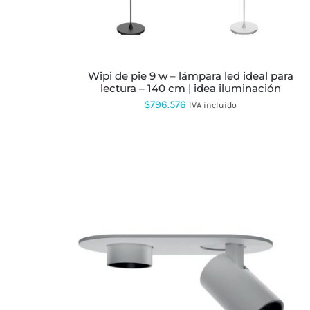
OPCIONES
SE
PUEDEN
ELEGIR
EN
LA
wipi de pie 9 w – lámpara led ideal para
PÁGINA
lectura – 140 cm | idea iluminación
DE
PRODUCTO
$
796.576
IVA incluido
ESTE
PRODUCTO
TIENE