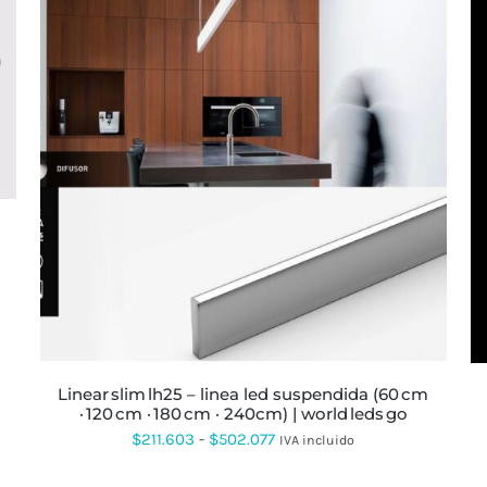
ESTE
PRODUCTO
TIENE
MÚLTIPLES
VARIANTES.
LAS
OPCIONES
SE
PUEDEN
ELEGIR
EN
LA
linear slim lh25 – linea led suspendida (60 cm
PÁGINA
· 120 cm · 180 cm · 240cm) | world leds go
DE
PRODUCTO
Rango
$
211.603
-
$
502.077
IVA incluido
de