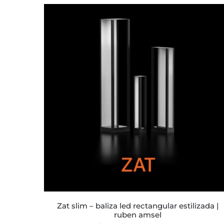
ESTE
PRODUCTO
TIENE
MÚLTIPLES
VARIANTES.
LAS
OPCIONES
SE
PUEDEN
ELEGIR
EN
LA
zat slim – baliza led rectangular estilizada |
PÁGINA
ruben amsel
DE