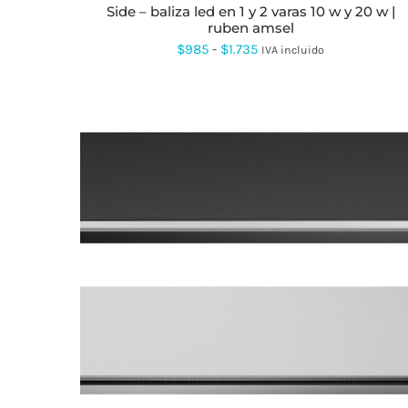
side – baliza led en 1 y 2 varas 10 w y 20 w |
PÁGINA
ruben amsel
DE
PRODUCTO
Rango
$
985
-
$
1.735
IVA incluido
de
precios:
desde
$985
hasta
$1.735
ESTE
PRODUCTO
TIENE
MÚLTIPLES
VARIANTES.
LAS
OPCIONES
SE
PUEDEN