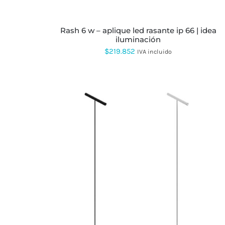
ELEGIR
EN
LA
rash 6 w – aplique led rasante ip 66 | idea
PÁGINA
iluminación
DE
PRODUCTO
$
219.852
IVA incluido
ESTE
PRODUCTO
TIENE
MÚLTIPLES
VARIANTES.
LAS