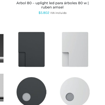
arbol 80 – uplight led para árboles 80 w |
ruben amsel
$
5.802
IVA incluido
ESTE
PRODUCTO
TIENE
MÚLTIPLES
VARIANTES.
LAS
OPCIONES
SE
PUEDEN