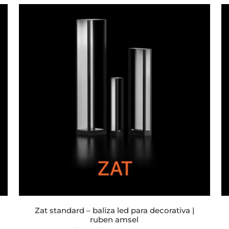
precios:
desde
$211.603
hasta
$502.077
ESTE
PRODUCTO
TIENE
MÚLTIPLES
VARIANTES.
LAS
OPCIONES
SE
PUEDEN
ELEGIR
EN
LA
zat standard – baliza led para decorativa |
PÁGINA
ruben amsel
DE