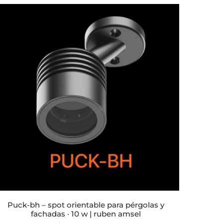
precios:
desde
$788
hasta
$1.340
puck-bh – spot orientable para pérgolas y
fachadas · 10 w | ruben amsel