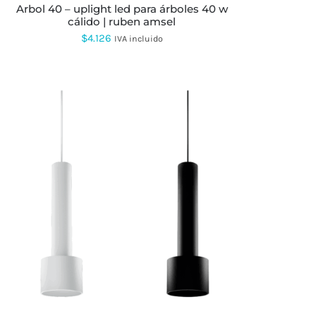
arbol 40 – uplight led para árboles 40 w
cálido | ruben amsel
$
4.126
IVA incluido
ESTE
PRODUCTO
TIENE
MÚLTIPLES
VARIANTES.
LAS
OPCIONES
SE
PUEDEN