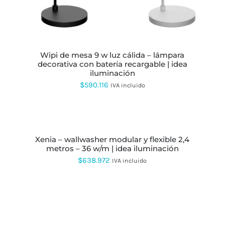
OPCIONES
SE
PUEDEN
ELEGIR
EN
LA
wipi de mesa 9 w luz cálida – lámpara
PÁGINA
decorativa con batería recargable | idea
DE
iluminación
PRODUCTO
$
590.116
IVA incluido
SELECCIONAR
SELECCIONAR
OPCIONES
OPCIONES
ESTE
E
PRODUCTO
P
xenia – wallwasher modular y flexible 2,4
TIENE
TI
metros – 36 w/m | idea iluminación
MÚLTIPLES
M
VARIANTES.
VA
$
638.972
IVA incluido
LAS
L
OPCIONES
O
SE
S
PUEDEN
P
ELEGIR
EL
EN
E
LA
L