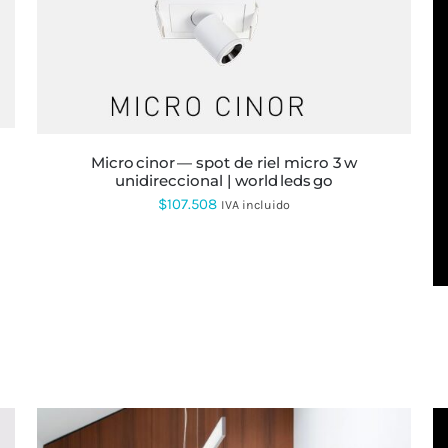
ESTE
PRODUCTO
TIENE
MÚLTIPLES
VARIANTES.
LAS
OPCIONES
SE
micro cinor — spot de riel micro 3 w
PUEDEN
unidireccional | world leds go
ELEGIR
$
107.508
EN
IVA incluido
LA
PÁGINA
DE
PRODUCTO