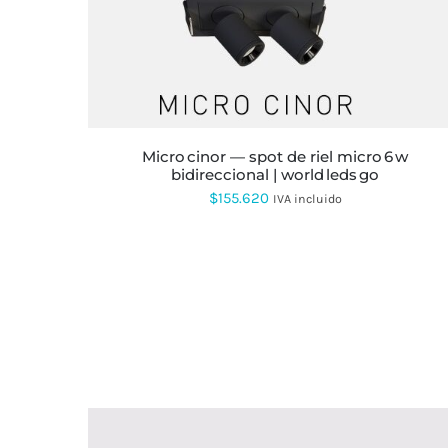
ESTE
PRODUCTO
TIENE
MÚLTIPLES
VARIANTES.
LAS
OPCIONES
SE
micro cinor — spot de riel micro 6 w
PUEDEN
bidireccional | world leds go
ELEGIR
$
155.620
IVA incluido
EN
LA
PÁGINA
DE
PRODUCTO