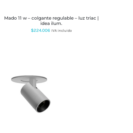
ELEGIR
EN
LA
mado 11 w – colgante regulable – luz triac |
PÁGINA
idea ilum.
DE
PRODUCTO
$
224.006
IVA incluido
ESTE
PRODUCTO
TIENE
MÚLTIPLES
VARIANTES.
LAS
OPCIONES
SE
PUEDEN