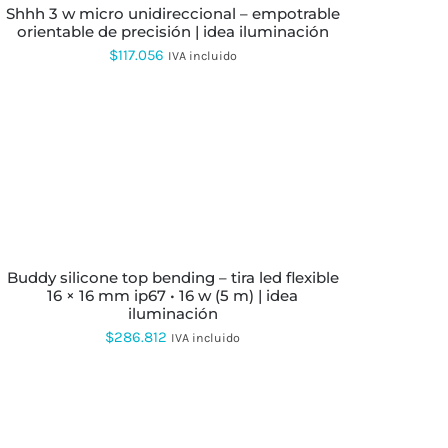
ELEGIR
shhh 3 w micro unidireccional – empotrable
EN
orientable de precisión | idea iluminación
LA
$
117.056
IVA incluido
PÁGINA
DE
PRODUCTO
STE
RODUCTO
buddy silicone top bending – tira led flexible
ENE
16 × 16 mm ip67 • 16 w (5 m) | idea
ÚLTIPLES
iluminación
RIANTES.
AS
$
286.812
IVA incluido
PCIONES
E
UEDEN
EGIR
N
A