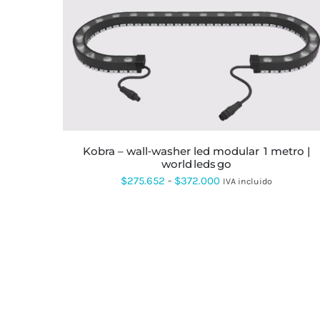
ESTE
PRODUCTO
TIENE
MÚLTIPLES
VARIANTES.
LAS
OPCIONES
SE
kobra – wall‑washer led modular 1 metro |
PUEDEN
world leds go
ELEGIR
Rango
$
275.652
-
$
372.000
EN
IVA incluido
LA
de
PÁGINA
DE
precios:
PRODUCTO
desde
$275.652
hasta
$372.000