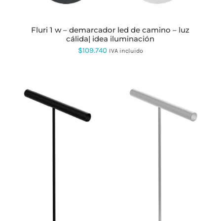
ELEGIR
EN
LA
fluri 1 w – demarcador led de camino – luz
PÁGINA
cálida| idea iluminación
DE
PRODUCTO
$
109.740
IVA incluido
ESTE
PRODUCTO
TIENE
MÚLTIPLES
VARIANTES.
LAS