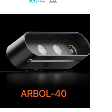
$
1.387
IVA incluido