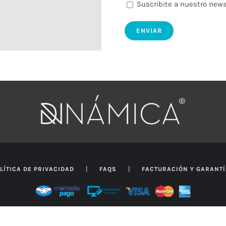
Suscribite a nuestro news
|
|
LÍTICA DE PRIVACIDAD
FAQS
FACTURACIÓN Y GARANT
z | Buenos Aires | Argentina | +54 11 5290 0245 | presupuestos@dinam
© Copyright
2026 | All Rights Reserved