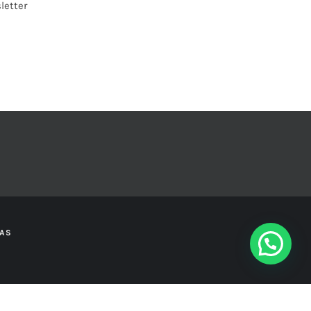
letter
ÍAS
icanrg.com.ar