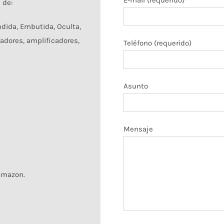
E-mail (requerido)
 de:
ndida, Embutida, Oculta,
ladores, amplificadores,
Teléfono (requerido)
Asunto
Mensaje
 Amazon.