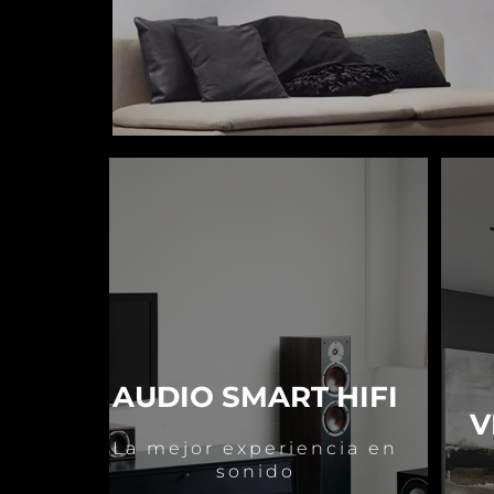
AUDIO SMART HIFI
V
La mejor experiencia en
sonido