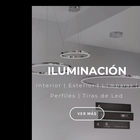
ILUMINACIÓN
Interior | Exterior | Lámparas |
Perfiles | Tiras de Led
VER MÁS