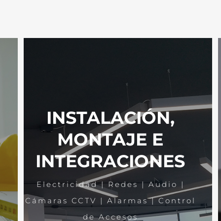
INSTALACIÓN,
MONTAJE E
INTEGRACIONES
Electricidad | Redes | Audio |
Cámaras CCTV | Alarmas | Control
de Accesos