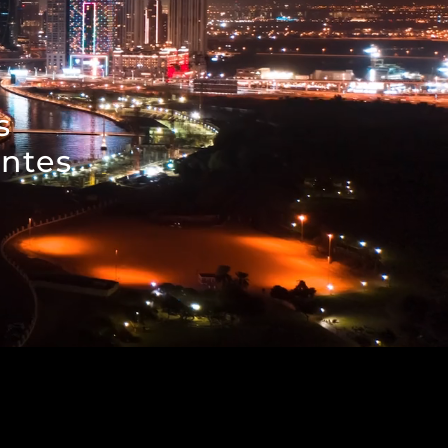
s
entes