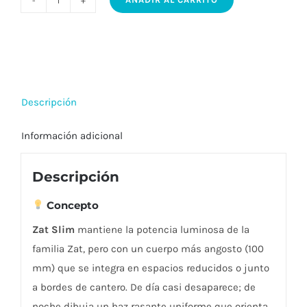
Zat
Slim
–
Baliza
LED
Descripción
rectangular
estilizada
Información adicional
|
Ruben
Descripción
Amsel
cantidad
Concepto
Zat Slim
mantiene la potencia luminosa de la
familia Zat, pero con un cuerpo más angosto (100
mm) que se integra en espacios reducidos o junto
a bordes de cantero. De día casi desaparece; de
noche dibuja un haz rasante uniforme que orienta