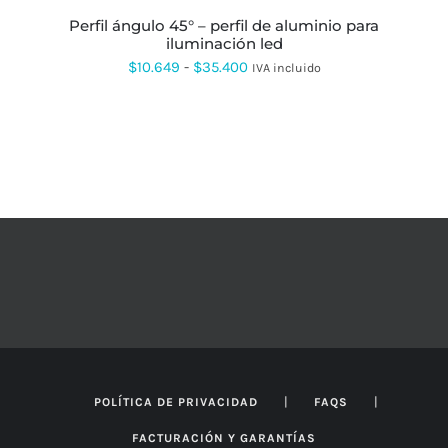
PRODUCTO
TIENE
perfil ángulo 45° – perfil de aluminio para
MÚLTIPLES
iluminación led
VARIANTES.
Rango
$
10.649
-
$
35.400
IVA incluido
LAS
OPCIONES
de
SE
precios:
PUEDEN
ELEGIR
desde
EN
$10.649
LA
PÁGINA
hasta
DE
$35.400
PRODUCTO
|
|
POLÍTICA DE PRIVACIDAD
FAQS
FACTURACIÓN Y GARANTÍAS