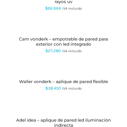
hasta
PÁGINA
rayos uv
VARIANTES.
DE
LAS
$57.307
$
66.666
IVA incluido
PRODUCTO
OPCIONES
SE
PUEDEN
SELECCIONAR
ELEGIR
OPCIONES
ESTE
EN
PRODUCTO
LA
cam vonderk – empotrable de pared para
TIENE
PÁGINA
exterior con led integrado
MÚLTIPLES
DE
VARIANTES.
$
27.280
IVA incluido
PRODUCTO
LAS
OPCIONES
SE
SELECCIONAR
PUEDEN
OPCIONES
ESTE
ELEGIR
PRODUCTO
EN
waller vonderk – aplique de pared flexible
TIENE
LA
MÚLTIPLES
$
38.450
IVA incluido
PÁGINA
VARIANTES.
DE
LAS
PRODUCTO
OPCIONES
SELECCIONAR
SE
OPCIONES
ESTE
PUEDEN
PRODUCTO
ELEGIR
adel idea – aplique de pared led iluminación
TIENE
EN
indirecta
MÚLTIPLES