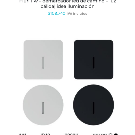
fluri 1 w – demarcador led de camino – luz
DE
cálida| idea iluminación
PRODUCTO
$
109.740
IVA incluido
ESTE
PRODUCTO
TIENE
MÚLTIPLES
VARIANTES.
LAS
OPCIONES
SE
PUEDEN