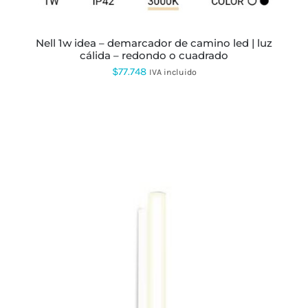
ELEGIR
EN
LA
PÁGINA
nell 1w idea – demarcador de camino led | luz
DE
cálida – redondo o cuadrado
PRODUCTO
$
77.748
IVA incluido
ESTE
PRODUCTO
TIENE