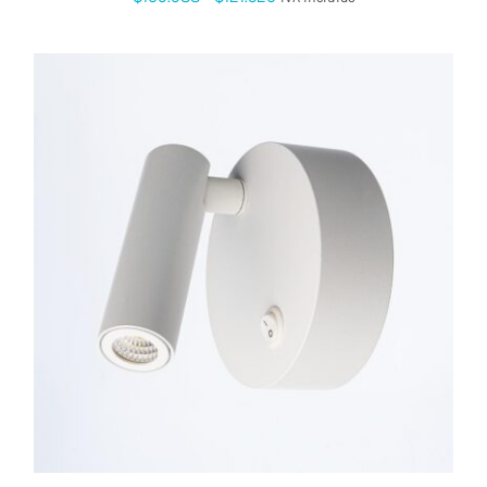
de
precios:
desde
$109.988
hasta
$121.520