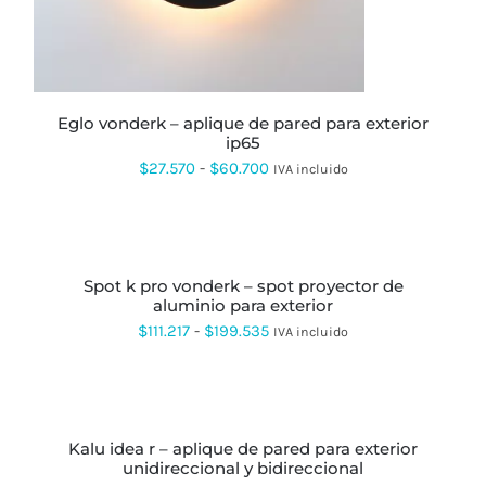
eglo vonderk – aplique de pared para exterior
ip65
Rango
$
27.570
-
$
60.700
IVA incluido
de
precios:
SELECCIONAR
OPCIONES
ESTE
desde
PRODUCTO
spot k pro vonderk – spot proyector de
$27.570
TIENE
aluminio para exterior
MÚLTIPLES
hasta
VARIANTES.
Rango
$
111.217
-
$
199.535
IVA incluido
LAS
$60.700
de
OPCIONES
SE
precios:
SELECCIONAR
PUEDEN
OPCIONES
ESTE
desde
ELEGIR
PRODUCTO
EN
kalu idea r – aplique de pared para exterior
$111.217
TIENE
LA
unidireccional y bidireccional
MÚLTIPLES
hasta