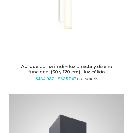
MÚLTIPLES
VARIANTES.
LAS
OPCIONES
SE
PUEDEN
ELEGIR
EN
LA
PÁGINA
DE
PRODUCTO
aplique puma imdi – luz directa y diseño
funcional (60 y 120 cm) | luz cálida
Rango
$
434.087
-
$
625.047
IVA incluido
de
precios:
desde
$434.087
hasta
$625.047