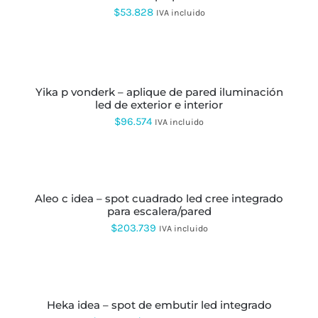
MÚLTIPLES
$
53.828
IVA incluido
VARIANTES.
LAS
AÑADIR
OPCIONES
AL
SE
CARRITO
PUEDEN
ELEGIR
yika p vonderk – aplique de pared iluminación
EN
led de exterior e interior
LA
$
96.574
IVA incluido
PÁGINA
DE
PRODUCTO
SELECCIONAR
OPCIONES
ESTE
PRODUCTO
aleo c idea – spot cuadrado led cree integrado
TIENE
para escalera/pared
MÚLTIPLES
VARIANTES.
$
203.739
IVA incluido
LAS
OPCIONES
SE
SELECCIONAR
PUEDEN
OPCIONES
ESTE
ELEGIR
PRODUCTO
EN
heka idea – spot de embutir led integrado
TIENE
LA