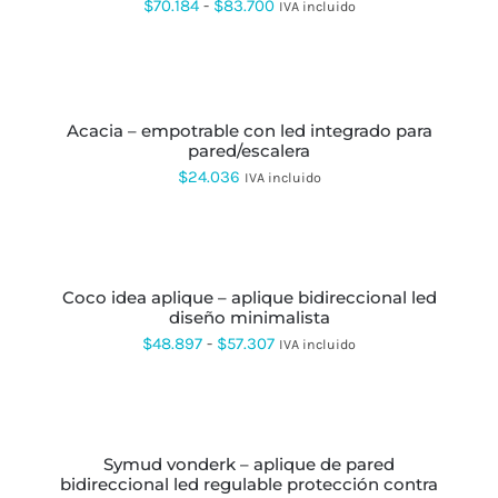
MÚLTIPLES
Rango
$
70.184
-
$
83.700
IVA incluido
PÁGINA
VARIANTES.
de
DE
LAS
PRODUCTO
OPCIONES
precios:
SELECCIONAR
SE
OPCIONES
ESTE
desde
PUEDEN
PRODUCTO
ELEGIR
$70.184
acacia – empotrable con led integrado para
TIENE
EN
pared/escalera
MÚLTIPLES
hasta
LA
VARIANTES.
$
24.036
IVA incluido
PÁGINA
$83.700
LAS
DE
OPCIONES
PRODUCTO
SE
SELECCIONAR
PUEDEN
OPCIONES
ESTE
ELEGIR
PRODUCTO
EN
coco idea aplique – aplique bidireccional led
TIENE
LA
diseño minimalista
MÚLTIPLES
PÁGINA
VARIANTES.
Rango
$
48.897
-
$
57.307
IVA incluido
DE
LAS
de
PRODUCTO
OPCIONES
SE
precios:
SELECCIONAR
PUEDEN
OPCIONES
ESTE
desde
ELEGIR
PRODUCTO
EN
symud vonderk – aplique de pared
$48.897
TIENE
LA
bidireccional led regulable protección contra
MÚLTIPLES