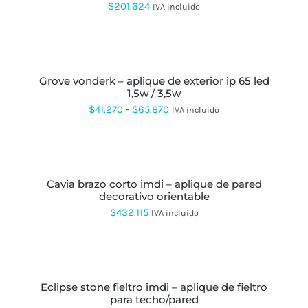
PÁGINA
VARIANTES.
$
201.624
IVA incluido
DE
LAS
PRODUCTO
OPCIONES
SE
SELECCIONAR
PUEDEN
OPCIONES
ESTE
ELEGIR
PRODUCTO
EN
grove vonderk – aplique de exterior ip 65 led
TIENE
LA
1,5w / 3,5w
MÚLTIPLES
PÁGINA
VARIANTES.
Rango
$
41.270
-
$
65.870
IVA incluido
DE
LAS
de
PRODUCTO
OPCIONES
SE
precios:
SELECCIONAR
PUEDEN
OPCIONES
ESTE
desde
ELEGIR
PRODUCTO
EN
cavia brazo corto imdi – aplique de pared
$41.270
TIENE
LA
decorativo orientable
MÚLTIPLES
hasta
PÁGINA
VARIANTES.
$
432.115
IVA incluido
DE
LAS
$65.870
PRODUCTO
OPCIONES
SE
SELECCIONAR
PUEDEN
OPCIONES
ESTE
ELEGIR
PRODUCTO
EN
eclipse stone fieltro imdi – aplique de fieltro
TIENE
LA
para techo/pared
MÚLTIPLES