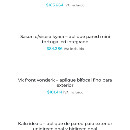
LA
VARIANTES.
$
165.664
IVA incluido
PÁGINA
LAS
DE
OPCIONES
PRODUCTO
AÑADIR
SE
AL
PUEDEN
CARRITO
ELEGIR
EN
sason c/visera kyara – aplique pared mini
LA
tortuga led integrado
PÁGINA
$
84.386
IVA incluido
DE
PRODUCTO
SELECCIONAR
OPCIONES
ESTE
PRODUCTO
vk front vonderk – aplique bifocal fino para
TIENE
exterior
MÚLTIPLES
VARIANTES.
$
101.414
IVA incluido
LAS
OPCIONES
SE
SELECCIONAR
PUEDEN
OPCIONES
ESTE
ELEGIR
PRODUCTO
EN
kalu idea c – aplique de pared para exterior
TIENE
LA
unidireccional y bidireccional