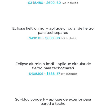
PÁGINA
VARIANTES.
Rango
$
348.480
-
$
600.160
IVA incluido
DE
LAS
de
PRODUCTO
OPCIONES
SE
precios:
SELECCIONAR
PUEDEN
OPCIONES
ESTE
desde
ELEGIR
PRODUCTO
EN
eclipse fieltro imdi – aplique circular de fieltro
$348.480
TIENE
LA
para techo/pared
MÚLTIPLES
hasta
PÁGINA
VARIANTES.
Rango
$
432.115
-
$
600.160
IVA incluido
DE
LAS
$600.160
de
PRODUCTO
OPCIONES
SE
precios:
SELECCIONAR
PUEDEN
OPCIONES
ESTE
desde
ELEGIR
PRODUCTO
EN
eclipse aluminio imdi – aplique circular de
$432.115
TIENE
LA
fieltro para techo/pared
MÚLTIPLES
hasta
PÁGINA
VARIANTES.
Rango
$
408.109
-
$
588.157
IVA incluido
DE
LAS
$600.160
de
PRODUCTO
OPCIONES
SE
precios:
SELECCIONAR
PUEDEN
OPCIONES
ESTE
desde
ELEGIR
PRODUCTO
EN
scl-bloc vonderk – aplique de exterior para
$408.109
TIENE
LA
pared o techo
MÚLTIPLES