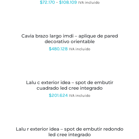
PÁGINA
VARIANTES.
Rango
$
72.170
-
$
108.109
IVA incluido
DE
LAS
$199.535
de
PRODUCTO
OPCIONES
SE
precios:
SELECCIONAR
PUEDEN
OPCIONES
ESTE
desde
ELEGIR
PRODUCTO
EN
cavia brazo largo imdi – aplique de pared
$72.170
TIENE
LA
decorativo orientable
MÚLTIPLES
hasta
PÁGINA
VARIANTES.
$
480.128
IVA incluido
DE
LAS
$108.109
PRODUCTO
OPCIONES
SE
SELECCIONAR
PUEDEN
OPCIONES
ESTE
ELEGIR
PRODUCTO
EN
lalu c exterior idea – spot de embutir
TIENE
LA
cuadrado led cree integrado
MÚLTIPLES
PÁGINA
VARIANTES.
$
201.624
IVA incluido
DE
LAS
PRODUCTO
OPCIONES
SE
SELECCIONAR
PUEDEN
OPCIONES
ESTE
ELEGIR
PRODUCTO
EN
lalu r exterior idea – spot de embutir redondo
TIENE
LA
led cree integrado
MÚLTIPLES