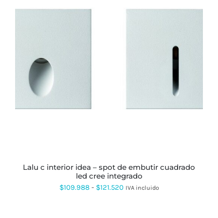
ESTE
PRODUCTO
TIENE
MÚLTIPLES
VARIANTES.
LAS
OPCIONES
SE
PUEDEN
ELEGIR
EN
LA
PÁGINA
lalu c interior idea – spot de embutir cuadrado
DE
led cree integrado
PRODUCTO
Rango
$
109.988
-
$
121.520
IVA incluido
de
precios: