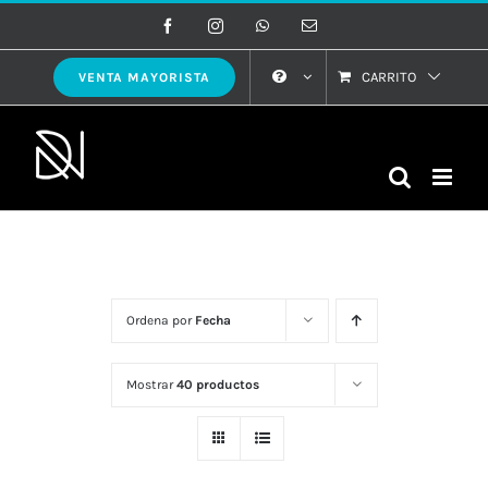
Saltar
Facebook
Instagram
WhatsApp
Correo
electrónico
al
contenido
CARRITO
VENTA MAYORISTA
Ordena por
Fecha
Mostrar
40 productos