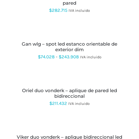
PÁGINA
pared
DE
$
282.715
IVA incluido
PRODUCTO
SELECCIONAR
OPCIONES
ESTE
PRODUCTO
gan wlg – spot led estanco orientable de
TIENE
exterior dim
MÚLTIPLES
VARIANTES.
Rango
$
74.028
-
$
243.908
IVA incluido
LAS
de
OPCIONES
AÑADIR
SE
precios:
AL
PUEDEN
CARRITO
desde
ELEGIR
EN
oriel duo vonderk – aplique de pared led
$74.028
LA
bidireccional
hasta
PÁGINA
$
211.432
IVA incluido
DE
$243.908
PRODUCTO
SELECCIONAR
OPCIONES
ESTE
PRODUCTO
viker duo vonderk – aplique bidireccional led
TIENE