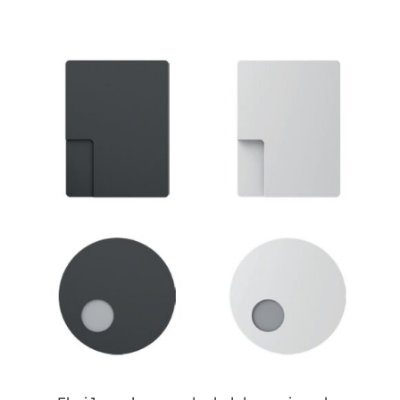
ESTE
PRODUCTO
TIENE
MÚLTIPLES
VARIANTES.
LAS
OPCIONES
SE
PUEDEN
ELEGIR
EN
LA
PÁGINA