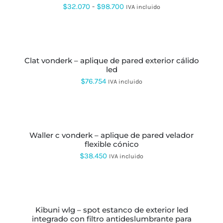
hasta
PÁGINA
VARIANTES.
Rango
$
32.070
-
$
98.700
IVA incluido
DE
LAS
$588.157
de
PRODUCTO
OPCIONES
AÑADIR
SE
precios:
AL
PUEDEN
CARRITO
desde
ELEGIR
EN
clat vonderk – aplique de pared exterior cálido
$32.070
LA
led
hasta
PÁGINA
$
76.754
IVA incluido
DE
$98.700
PRODUCTO
SELECCIONAR
OPCIONES
ESTE
PRODUCTO
waller c vonderk – aplique de pared velador
TIENE
flexible cónico
MÚLTIPLES
VARIANTES.
$
38.450
IVA incluido
LAS
OPCIONES
AÑADIR
SE
AL
PUEDEN
CARRITO
ELEGIR
EN
kibuni wlg – spot estanco de exterior led
LA
integrado con filtro antideslumbrante para