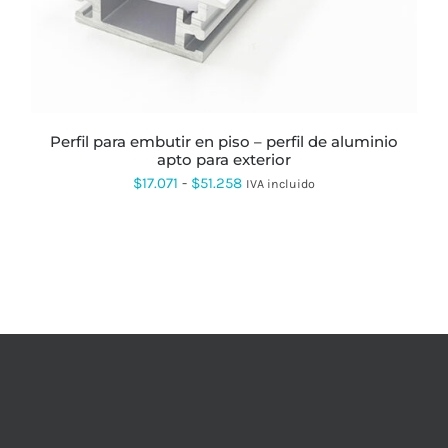
LAS
OPCIONES
SE
PUEDEN
ELEGIR
EN
LA
PÁGINA
perfil para embutir en piso – perfil de aluminio
DE
apto para exterior
PRODUCTO
Rango
$
17.071
-
$
51.258
IVA incluido
de
precios:
desde
$17.071
hasta
$51.258