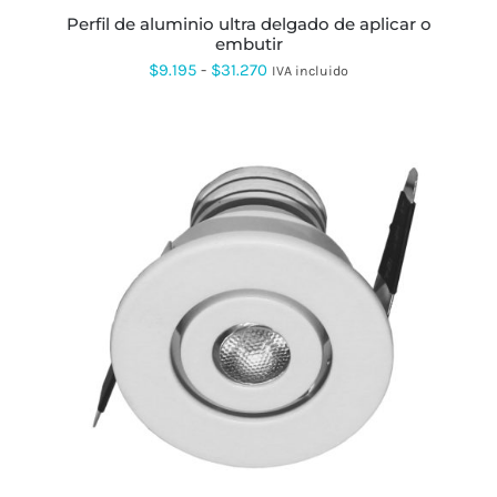
LA
PÁGINA
perfil de aluminio ultra delgado de aplicar o
DE
embutir
PRODUCTO
Rango
$
9.195
-
$
31.270
IVA incluido
de
precios:
desde
$9.195
hasta
$31.270
ESTE
PRODUCTO
TIENE
MÚLTIPLES
VARIANTES.
LAS
OPCIONES
SE