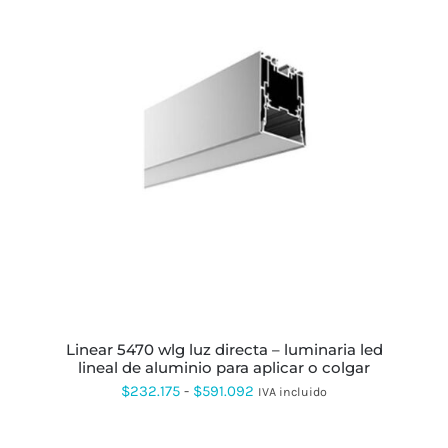
ESTE
PRODUCTO
TIENE
MÚLTIPLES
VARIANTES.
LAS
OPCIONES
SE
PUEDEN
ELEGIR
EN
LA
PÁGINA
linear 5470 wlg luz directa – luminaria led
DE
lineal de aluminio para aplicar o colgar
PRODUCTO
Rango
$
232.175
-
$
591.092
IVA incluido
de
precios: