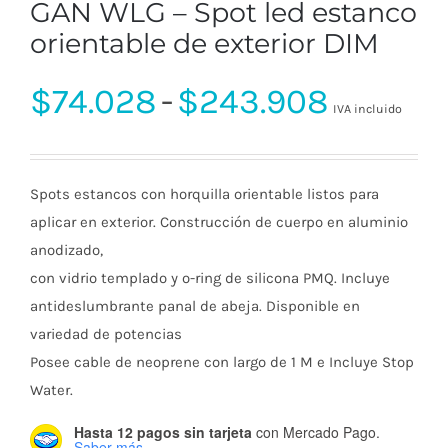
GAN WLG – Spot led estanco
orientable de exterior DIM
Rango
$
74.028
-
$
243.908
IVA incluido
de
Spots estancos con horquilla orientable listos para
precios
aplicar en exterior. Construcción de cuerpo en aluminio
anodizado,
con vidrio templado y o-ring de silicona PMQ. Incluye
desde
antideslumbrante panal de abeja. Disponible en
variedad de potencias
$74.02
Posee cable de neoprene con largo de 1 M e Incluye Stop
Water.
hasta
Hasta 12 pagos sin tarjeta
con Mercado Pago.
Saber más