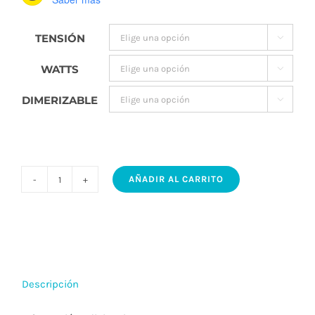
$243.9
TENSIÓN

WATTS

DIMERIZABLE

AÑADIR AL CARRITO
GAN
WLG
-
Spot
led
Descripción
estanco
orientable