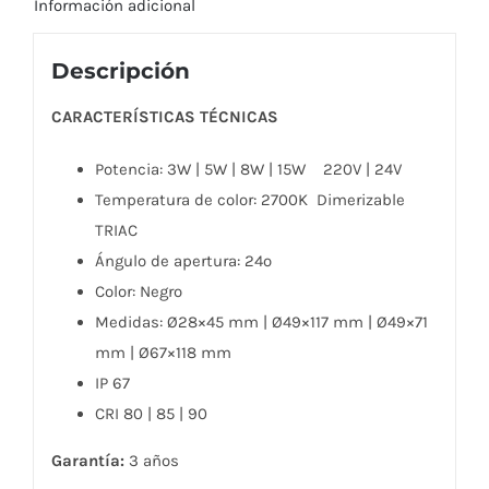
Información adicional
de
exterior
Descripción
DIM
cantidad
CARACTERÍSTICAS TÉCNICAS
Potencia: 3W | 5W | 8W | 15W 220V | 24V
Temperatura de color: 2700K Dimerizable
TRIAC
Ángulo de apertura: 24º
Color: Negro
Medidas: Ø28×45 mm | Ø49×117 mm | Ø49×71
mm | Ø67×118 mm
IP 67
CRI 80 | 85 | 90
Garantía:
3 años