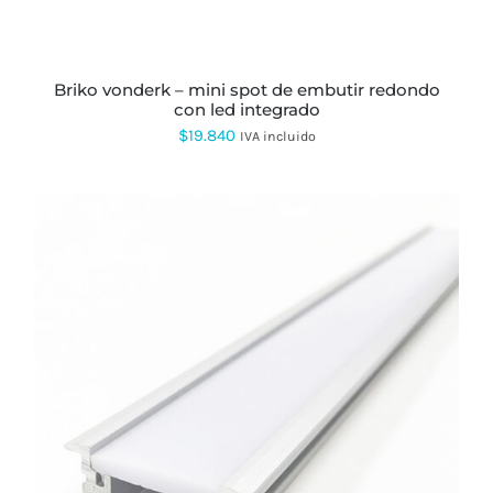
PUEDEN
ELEGIR
EN
LA
PÁGINA
briko vonderk – mini spot de embutir redondo
DE
con led integrado
PRODUCTO
$
19.840
IVA incluido
ESTE
PRODUCTO
TIENE
MÚLTIPLES
VARIANTES.