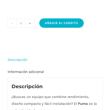
AÑADIR AL CARRITO
Aplique
Puma
iMdi
–
Luz
Descripción
directa
y
Información adicional
diseño
funcional
Descripción
(60
y
¿Buscas un equipo que combine rendimiento,
120
diseño compacto y fácil instalación? El
Puma
es la
cm)