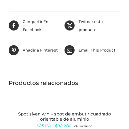
Compartir En
Twitear este
Facebook
producto
Añadir a Pinterest
Email This Product
Productos relacionados
SELECCIONAR
OPCIONES
ESTE
PRODUCTO
spot sivan wlg – spot de embutir cuadrado
TIENE
orientable de aluminio
MÚLTIPLES
VARIANTES.
Rango
$
25.150
-
$
32.280
IVA incluido