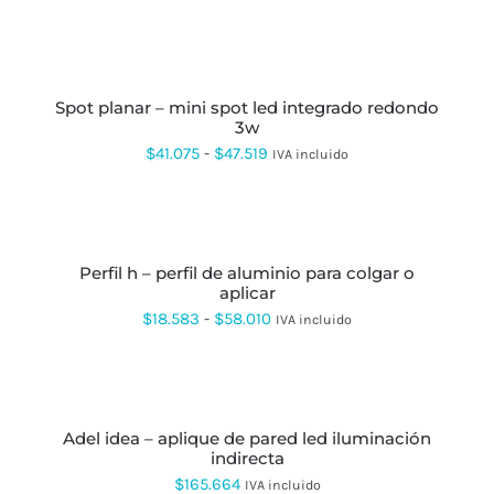
LAS
de
OPCIONES
SE
precios:
SELECCIONAR
PUEDEN
OPCIONES
ESTE
desde
ELEGIR
PRODUCTO
EN
spot planar – mini spot led integrado redondo
$25.150
TIENE
LA
3w
MÚLTIPLES
hasta
PÁGINA
VARIANTES.
Rango
$
41.075
-
$
47.519
IVA incluido
DE
LAS
$32.280
de
PRODUCTO
OPCIONES
SE
precios:
SELECCIONAR
PUEDEN
OPCIONES
ESTE
desde
ELEGIR
PRODUCTO
EN
perfil h – perfil de aluminio para colgar o
$41.075
TIENE
LA
aplicar
MÚLTIPLES
hasta
PÁGINA
VARIANTES.
Rango
$
18.583
-
$
58.010
IVA incluido
DE
LAS
$47.519
de
PRODUCTO
OPCIONES
SE
precios:
SELECCIONAR
PUEDEN
OPCIONES
ESTE
desde
ELEGIR
PRODUCTO
EN
adel idea – aplique de pared led iluminación
$18.583
TIENE
LA
indirecta
MÚLTIPLES
hasta
PÁGINA
VARIANTES.
$
165.664
IVA incluido