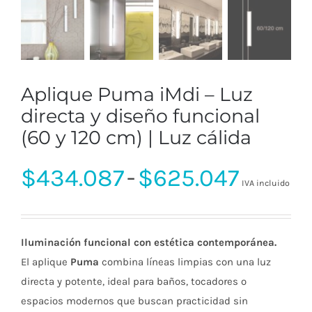
Aplique Puma iMdi – Luz
directa y diseño funcional
(60 y 120 cm) | Luz cálida
Rango
$
434.087
-
$
625.047
IVA incluido
de
Iluminación funcional con estética contemporánea.
precio
El aplique
Puma
combina líneas limpias con una luz
directa y potente, ideal para baños, tocadores o
espacios modernos que buscan practicidad sin