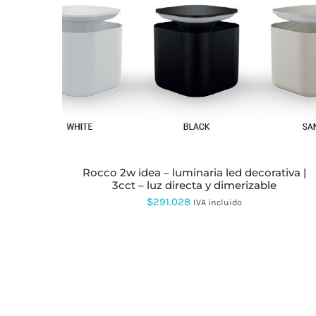
ESTE
PRODUCTO
TIENE
MÚLTIPLES
VARIANTES.
LAS
OPCIONES
SE
PUEDEN
rocco 2w idea – luminaria led decorativa |
ELEGIR
3cct – luz directa y dimerizable
EN
$
291.028
LA
IVA incluido
PÁGINA
DE
PRODUCTO