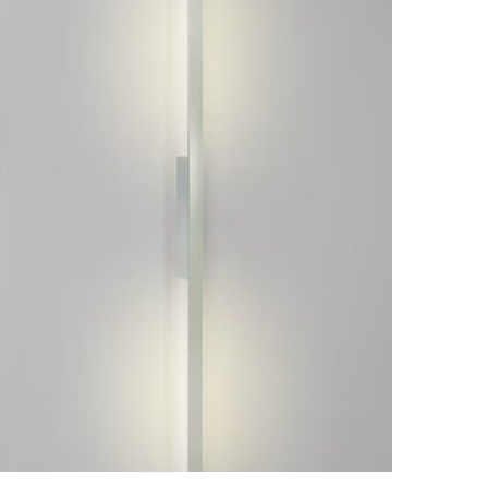
ESTE
PRODUCTO
TIENE
MÚLTIPLES
VARIANTES.
LAS
OPCIONES
SE
PUEDEN
ELEGIR
EN
LA
PÁGINA
DE