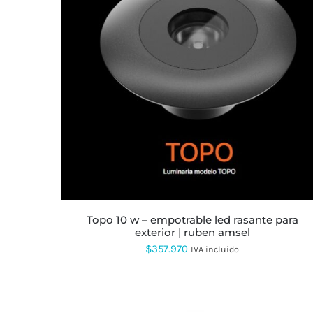
topo 10 w – empotrable led rasante para
exterior | ruben amsel
$
357.970
IVA incluido