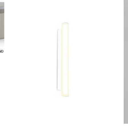
ESTE
PRODUCTO
TIENE
MÚLTIPLES
VARIANTES.
LAS
OPCIONES
SE
PUEDEN
ELEGIR
EN
LA
PÁGINA
DE