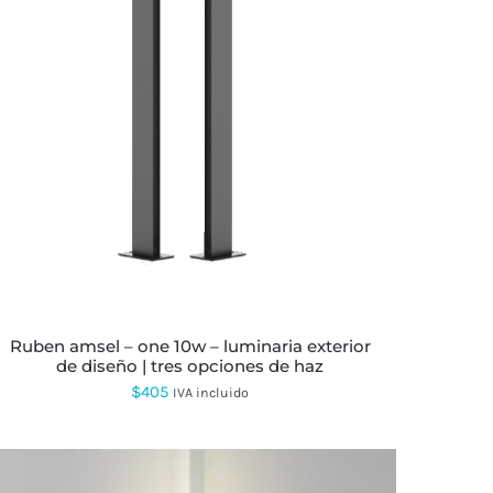
ESTE
PRODUCTO
TIENE
MÚLTIPLES
VARIANTES.
LAS
OPCIONES
SE
PUEDEN
ELEGIR
EN
LA
ruben amsel – one 10w – luminaria exterior
PÁGINA
de diseño | tres opciones de haz
DE
PRODUCTO
$
405
IVA incluido