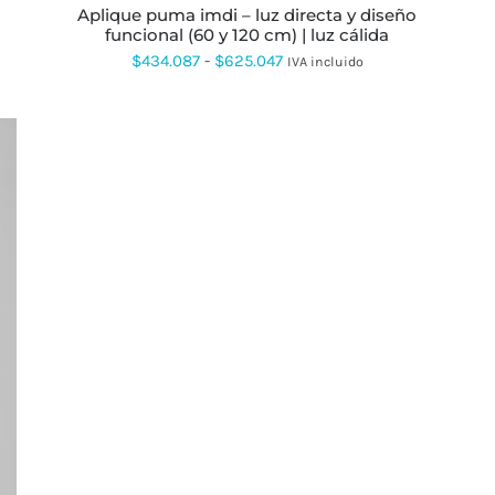
PRODUCTO
aplique puma imdi – luz directa y diseño
funcional (60 y 120 cm) | luz cálida
Rango
$
434.087
-
$
625.047
IVA incluido
de
precios:
desde
$434.087
hasta
$625.047