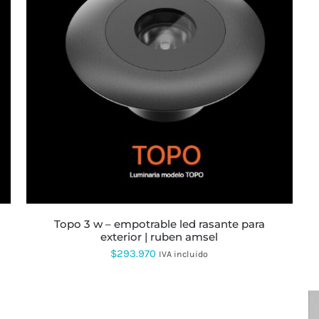
topo 3 w – empotrable led rasante para
exterior | ruben amsel
$
293.970
IVA incluido