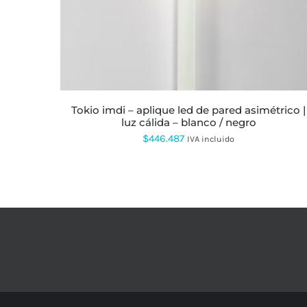
OPCIONES
SE
PUEDEN
ELEGIR
EN
LA
PÁGINA
DE
PRODUCTO
tokio imdi – aplique led de pared asimétrico |
luz cálida – blanco / negro
$
446.487
IVA incluido