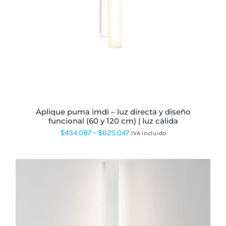
MÚLTIPLES
VARIANTES.
LAS
OPCIONES
SE
PUEDEN
ELEGIR
EN
LA
PÁGINA
DE
PRODUCTO
aplique puma imdi – luz directa y diseño
funcional (60 y 120 cm) | luz cálida
Rango
$
434.087
-
$
625.047
IVA incluido
de
precios:
desde
$434.087
hasta
$625.047