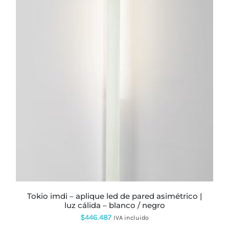
ESTE
PRODUCTO
TIENE
MÚLTIPLES
VARIANTES.
LAS
OPCIONES
SE
PUEDEN
ELEGIR
EN
LA
PÁGINA
DE
PRODUCTO
tokio imdi – aplique led de pared asimétrico |
luz cálida – blanco / negro
$
446.487
IVA incluido