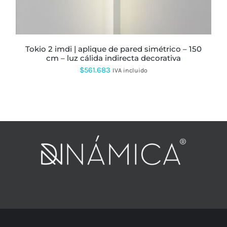
EN
LA
PÁGINA
DE
PRODUCTO
tokio 2 imdi | aplique de pared simétrico – 150
cm – luz cálida indirecta decorativa
$
561.683
IVA incluido