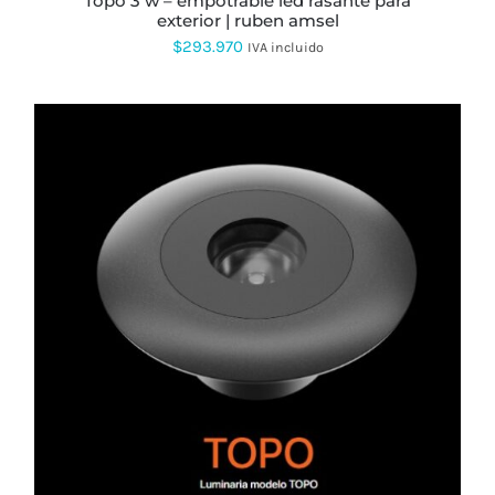
topo 3 w – empotrable led rasante para
exterior | ruben amsel
$
293.970
IVA incluido