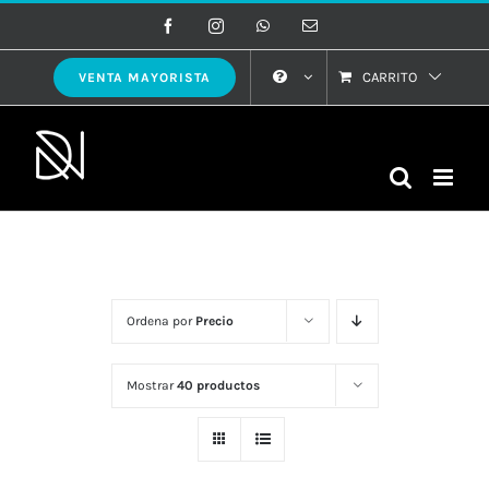
Saltar
Facebook
Instagram
WhatsApp
Correo
electrónico
al
contenido
CARRITO
VENTA MAYORISTA
Ordena por
Precio
Mostrar
40 productos