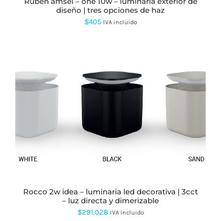
ruben amsel – one 10w – luminaria exterior de
DE
diseño | tres opciones de haz
PRODUCTO
$
405
IVA incluido
ESTE
PRODUCTO
TIENE
MÚLTIPLES
VARIANTES.
LAS
OPCIONES
SE
PUEDEN
rocco 2w idea – luminaria led decorativa | 3cct
ELEGIR
– luz directa y dimerizable
EN
LA
$
291.028
IVA incluido
PÁGINA