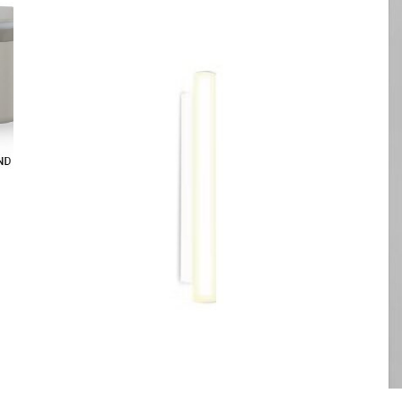
ESTE
PRODUCTO
TIENE
MÚLTIPLES
VARIANTES.
LAS
OPCIONES
SE
PUEDEN
ELEGIR
EN
LA
PÁGINA
DE