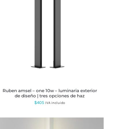
ESTE
PRODUCTO
TIENE
MÚLTIPLES
VARIANTES.
LAS
OPCIONES
SE
PUEDEN
ELEGIR
EN
LA
ruben amsel – one 10w – luminaria exterior
PÁGINA
de diseño | tres opciones de haz
DE
PRODUCTO
$
405
IVA incluido