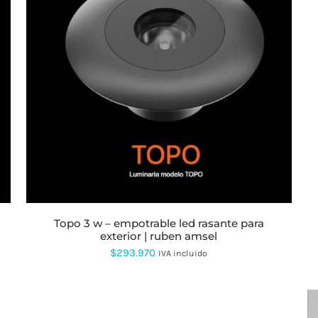
topo 3 w – empotrable led rasante para
exterior | ruben amsel
$
293.970
IVA incluido