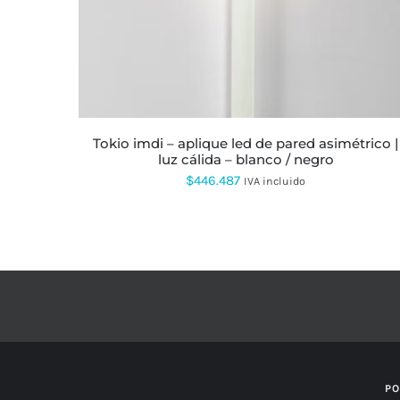
OPCIONES
SE
PUEDEN
ELEGIR
EN
LA
PÁGINA
DE
PRODUCTO
tokio imdi – aplique led de pared asimétrico |
luz cálida – blanco / negro
$
446.487
IVA incluido
PO