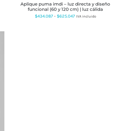
PRODUCTO
aplique puma imdi – luz directa y diseño
funcional (60 y 120 cm) | luz cálida
Rango
$
434.087
-
$
625.047
IVA incluido
de
precios:
desde
$434.087
hasta
$625.047