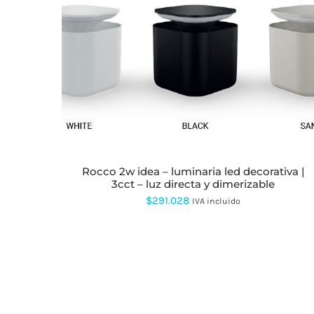
ESTE
PRODUCTO
TIENE
MÚLTIPLES
VARIANTES.
LAS
OPCIONES
SE
PUEDEN
rocco 2w idea – luminaria led decorativa |
ELEGIR
3cct – luz directa y dimerizable
EN
$
291.028
LA
IVA incluido
PÁGINA
DE
PRODUCTO