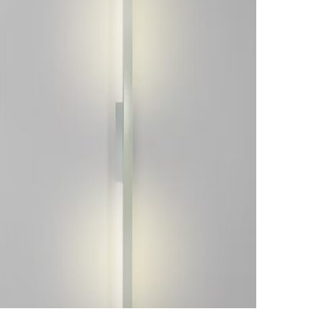
ESTE
PRODUCTO
TIENE
MÚLTIPLES
VARIANTES.
LAS
OPCIONES
SE
PUEDEN
ELEGIR
EN
LA
PÁGINA
DE