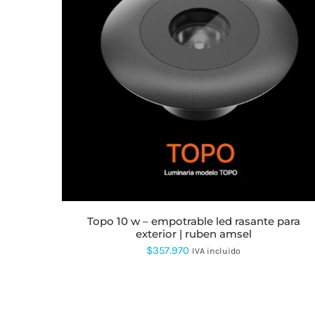
topo 10 w – empotrable led rasante para
exterior | ruben amsel
$
357.970
IVA incluido