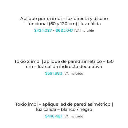
SE
SELECCIONAR
PUEDEN
OPCIONES
ESTE
ELEGIR
PRODUCTO
EN
aplique puma imdi – luz directa y diseño
TIENE
LA
funcional (60 y 120 cm) | luz cálida
MÚLTIPLES
PÁGINA
VARIANTES.
Rango
$
434.087
-
$
625.047
IVA incluido
DE
LAS
de
PRODUCTO
OPCIONES
SE
precios:
SELECCIONAR
PUEDEN
OPCIONES
ESTE
desde
ELEGIR
PRODUCTO
EN
tokio 2 imdi | aplique de pared simétrico – 150
$434.087
TIENE
LA
cm – luz cálida indirecta decorativa
MÚLTIPLES
hasta
PÁGINA
VARIANTES.
$
561.683
IVA incluido
DE
LAS
$625.047
PRODUCTO
OPCIONES
SE
SELECCIONAR
PUEDEN
OPCIONES
ESTE
ELEGIR
PRODUCTO
EN
tokio imdi – aplique led de pared asimétrico |
TIENE
LA
luz cálida – blanco / negro
MÚLTIPLES
PÁGINA
VARIANTES.
$
446.487
IVA incluido
DE
LAS
PRODUCTO
OPCIONES