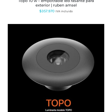
topo 10 w – empotrable led rasante para
exterior | ruben amsel
$
357.970
IVA incluido