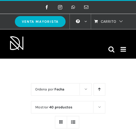
Saltar
Facebook
Instagram
WhatsApp
Correo
electrónico
al
contenido
CARRITO
VENTA MAYORISTA
Ordena por
Fecha
Mostrar
40 productos