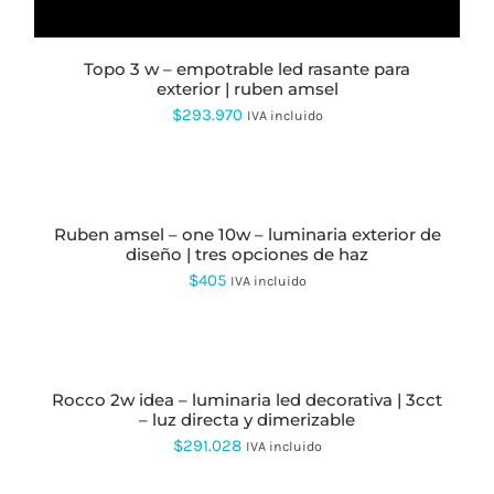
topo 3 w – empotrable led rasante para
exterior | ruben amsel
$
293.970
IVA incluido
SELECCIONAR
OPCIONES
ESTE
PRODUCTO
ruben amsel – one 10w – luminaria exterior de
TIENE
diseño | tres opciones de haz
MÚLTIPLES
VARIANTES.
$
405
IVA incluido
LAS
OPCIONES
SE
SELECCIONAR
PUEDEN
OPCIONES
ESTE
ELEGIR
PRODUCTO
EN
rocco 2w idea – luminaria led decorativa | 3cct
TIENE
LA
– luz directa y dimerizable
MÚLTIPLES
PÁGINA
VARIANTES.
$
291.028
IVA incluido
DE
LAS
PRODUCTO
OPCIONES