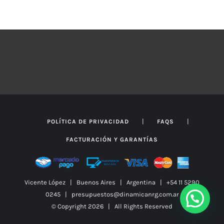
SE
PUEDEN
ELEGIR
EN
LA
PÁGINA
DE
PRODUCTO
|
|
POLÍTICA DE PRIVACIDAD
FAQS
FACTURACIÓN Y GARANTÍAS
Vicente López | Buenos Aires | Argentina | +54 11 5290
0245 | presupuestos@dinamicanrg.com.ar
© Copyright
2026 | All Rights Reserved