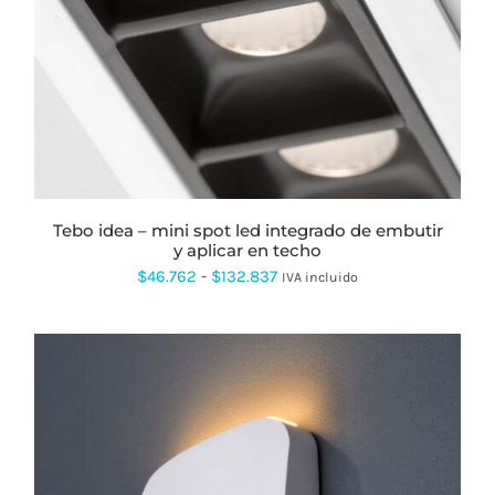
PRODUCTO
TIENE
MÚLTIPLES
VARIANTES.
LAS
OPCIONES
SE
PUEDEN
ELEGIR
EN
LA
PÁGINA
tebo idea – mini spot led integrado de embutir
DE
y aplicar en techo
PRODUCTO
Rango
$
46.762
-
$
132.837
IVA incluido
de
precios:
desde
$46.762
hasta
$132.837