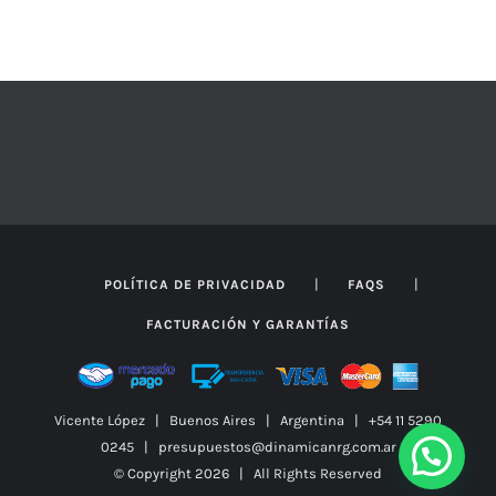
desde
$23.465
hasta
$30.205
|
|
POLÍTICA DE PRIVACIDAD
FAQS
FACTURACIÓN Y GARANTÍAS
Vicente López | Buenos Aires | Argentina | +54 11 5290
0245 | presupuestos@dinamicanrg.com.ar
© Copyright
2026 | All Rights Reserved