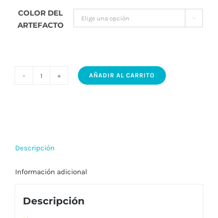
COLOR DEL

ARTEFACTO
AÑADIR AL CARRITO
ROCCO
2W
Idea
–
Luminaria
Descripción
LED
decorativa
Información adicional
|
3CCT
Descripción
-
luz