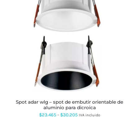
ESTE
PRODUCTO
TIENE
MÚLTIPLES
VARIANTES.
LAS
OPCIONES
SE
PUEDEN
ELEGIR
EN
LA
PÁGINA
spot adar wlg – spot de embutir orientable de
DE
aluminio para dicroica
PRODUCTO
Rango
$
23.465
-
$
30.205
IVA incluido
de
precios: