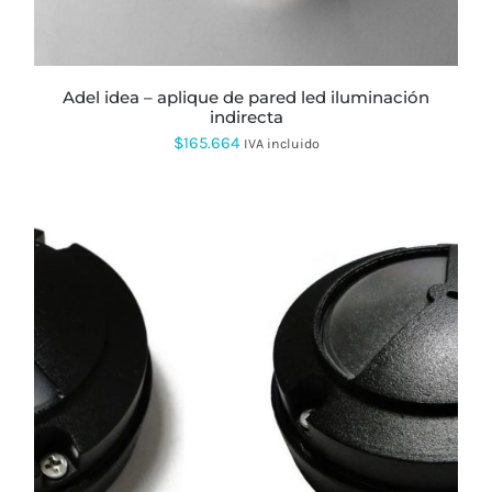
PUEDEN
ELEGIR
EN
LA
PÁGINA
adel idea – aplique de pared led iluminación
DE
indirecta
PRODUCTO
$
165.664
IVA incluido