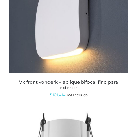
ESTE
PRODUCTO
TIENE
MÚLTIPLES
VARIANTES.
LAS
OPCIONES
SE
PUEDEN
ELEGIR
EN
LA
PÁGINA
vk front vonderk – aplique bifocal fino para
DE
exterior
PRODUCTO
$
101.414
IVA incluido