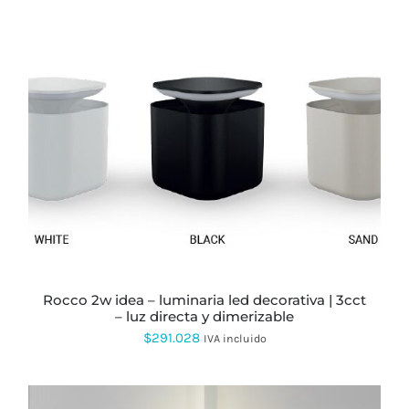
ESTE
PRODUCTO
TIENE
MÚLTIPLES
VARIANTES.
LAS
OPCIONES
SE
PUEDEN
rocco 2w idea – luminaria led decorativa | 3cct
ELEGIR
– luz directa y dimerizable
EN
LA
$
291.028
IVA incluido
PÁGINA
DE
PRODUCTO