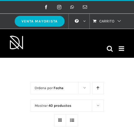
Saltar
Facebook
Instagram
WhatsApp
Correo
electrónico
al
contenido
CARRITO
VENTA MAYORISTA
Ordena por
Fecha
Mostrar
40 productos