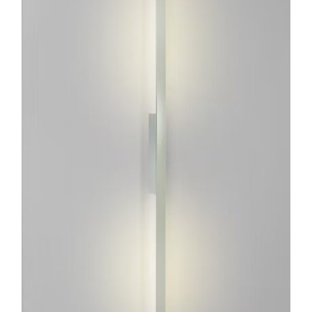
ESTE
PRODUCTO
TIENE
MÚLTIPLES
VARIANTES.
LAS
OPCIONES
SE
PUEDEN
ELEGIR
EN
LA
PÁGINA