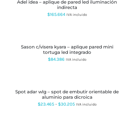
EN
adel idea – aplique de pared led iluminación
$18.583
TIENE
LA
indirecta
MÚLTIPLES
hasta
PÁGINA
VARIANTES.
$
165.664
IVA incluido
DE
LAS
$58.010
PRODUCTO
OPCIONES
AÑADIR
SE
AL
PUEDEN
CARRITO
ELEGIR
EN
sason c/visera kyara – aplique pared mini
LA
tortuga led integrado
PÁGINA
$
84.386
IVA incluido
DE
PRODUCTO
SELECCIONAR
OPCIONES
ESTE
PRODUCTO
spot adar wlg – spot de embutir orientable de
TIENE
aluminio para dicroica
MÚLTIPLES
VARIANTES.
Rango
$
23.465
-
$
30.205
IVA incluido
LAS
de
OPCIONES
SE
precios:
PUEDEN
desde
ELEGIR