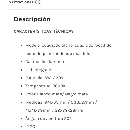
Valoraciones (0)
y
redondo
Descripción
para
pared/techo
CARACTERÍSTICAS TÉCNICAS
cantidad
Modelo: cuadrado plano, cuadrado recedido,
redondo plano, redondo recedido
Cuerpo de aluminio
Led integrado
Potencia: 3W 220V
Temperatura: 3000K
Color: Blanco mate/ Negro mate
Medidas: Ø41x33mm / Ø38x27mm /
41x41x33mm / 38x38x26mm
Ángulo de apertura 30°
IP 20