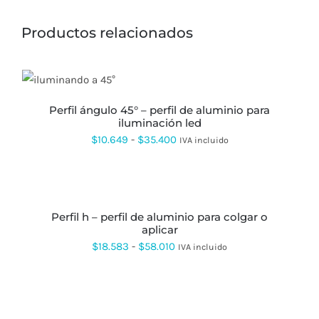
Productos relacionados
ESTE
PRODUCTO
TIENE
perfil ángulo 45° – perfil de aluminio para
MÚLTIPLES
iluminación led
VARIANTES.
Rango
$
10.649
-
$
35.400
IVA incluido
LAS
OPCIONES
de
SE
precios:
SELECCIONAR
PUEDEN
OPCIONES
ESTE
ELEGIR
desde
PRODUCTO
EN
perfil h – perfil de aluminio para colgar o
$10.649
TIENE
LA
aplicar
MÚLTIPLES
PÁGINA
hasta
VARIANTES.
Rango
$
18.583
-
$
58.010
DE
IVA incluido
LAS
$35.400
PRODUCTO
de
OPCIONES
SE
precios:
SELECCIONAR
PUEDEN
OPCIONES
ESTE
desde
ELEGIR
PRODUCTO