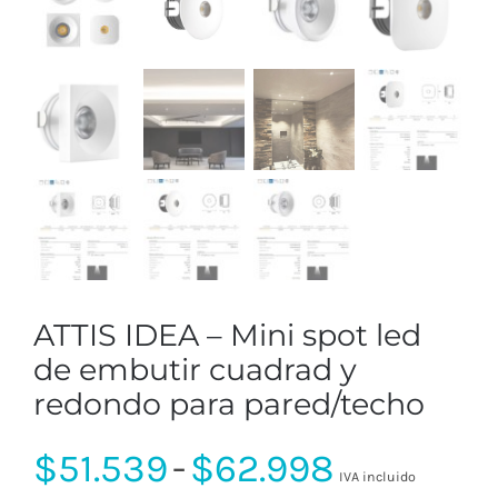
ATTIS IDEA – Mini spot led
de embutir cuadrad y
redondo para pared/techo
Rango
$
51.539
-
$
62.998
IVA incluido