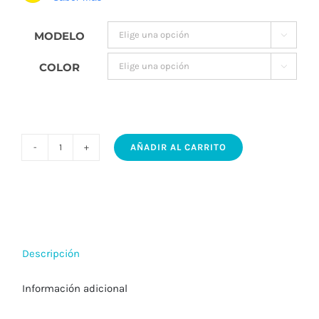
MODELO

COLOR

AÑADIR AL CARRITO
ATTIS
IDEA
-
Mini
spot
Descripción
led
de
Información adicional
embutir
cuadrad