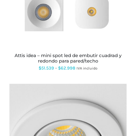
MÚLTIPLES
VARIANTES.
LAS
OPCIONES
SE
PUEDEN
ELEGIR
EN
LA
PÁGINA
attis idea – mini spot led de embutir cuadrad y
DE
redondo para pared/techo
PRODUCTO
Rango
$
51.539
-
$
62.998
IVA incluido
de
precios:
desde
$51.539
hasta
$62.998