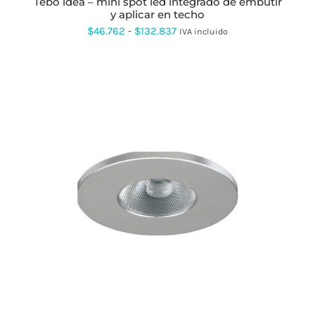
tebo idea – mini spot led integrado de embutir
DE
y aplicar en techo
PRODUCTO
Rango
$
46.762
-
$
132.837
IVA incluido
de
precios:
desde
$46.762
hasta
$132.837