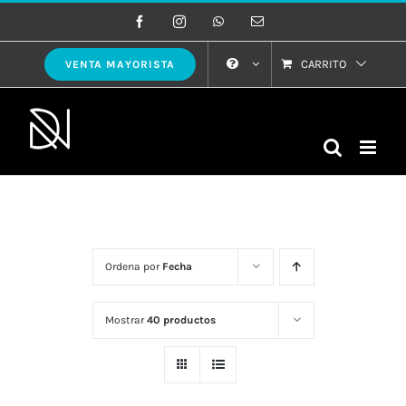
Saltar
Facebook
Instagram
WhatsApp
Correo
electrónico
al
contenido
CARRITO
VENTA MAYORISTA
Ordena por
Fecha
Mostrar
40 productos