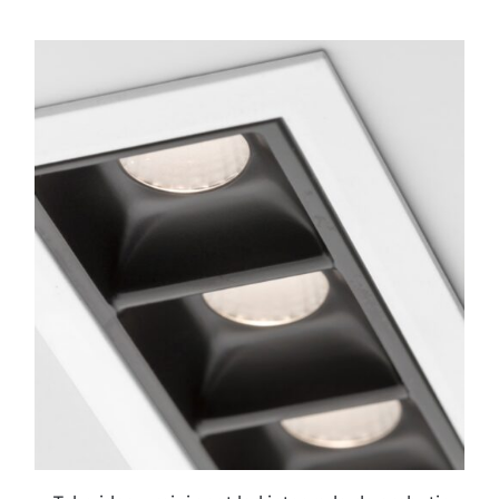
ESTE
PRODUCTO
TIENE
MÚLTIPLES
VARIANTES.
LAS
OPCIONES
SE
PUEDEN
ELEGIR
EN
LA
PÁGINA