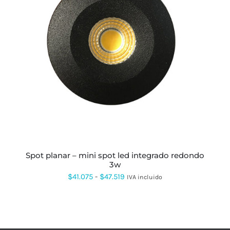
$23.107
ESTE
PRODUCTO
TIENE
MÚLTIPLES
VARIANTES.
LAS
OPCIONES
SE
PUEDEN
ELEGIR
EN
LA
PÁGINA
spot planar – mini spot led integrado redondo
DE
3w
PRODUCTO
Rango
$
41.075
-
$
47.519
IVA incluido
de
precios:
desde