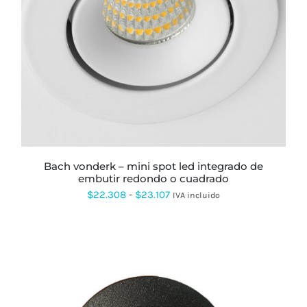
ESTE
PRODUCTO
TIENE
MÚLTIPLES
VARIANTES.
LAS
OPCIONES
SE
PUEDEN
ELEGIR
EN
LA
PÁGINA
bach vonderk – mini spot led integrado de
DE
embutir redondo o cuadrado
PRODUCTO
Rango
$
22.308
-
$
23.107
IVA incluido
de
precios:
desde
$22.308
hasta