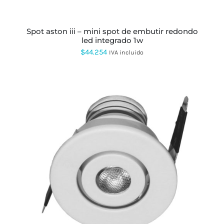
spot aston iii – mini spot de embutir redondo
led integrado 1w
$
44.254
IVA incluido
ESTE
PRODUCTO
TIENE
MÚLTIPLES
VARIANTES.
LAS