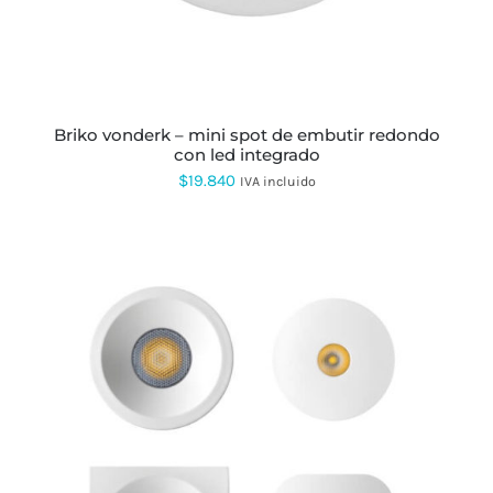
OPCIONES
SE
PUEDEN
ELEGIR
EN
LA
PÁGINA
briko vonderk – mini spot de embutir redondo
DE
con led integrado
PRODUCTO
$
19.840
IVA incluido
ESTE
PRODUCTO
TIENE