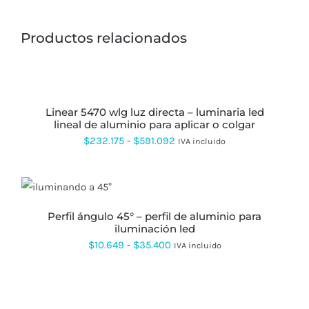
Productos relacionados
SELECCIONAR
OPCIONES
ESTE
PRODUCTO
linear 5470 wlg luz directa – luminaria led
TIENE
lineal de aluminio para aplicar o colgar
MÚLTIPLES
VARIANTES.
Rango
$
232.175
-
$
591.092
IVA incluido
LAS
de
OPCIONES
SE
precios:
ESTE
PUEDEN
desde
PRODUCTO
ELEGIR
TIENE
EN
perfil ángulo 45° – perfil de aluminio para
$232.175
MÚLTIPLES
LA
iluminación led
hasta
VARIANTES.
PÁGINA
Rango
$
10.649
-
$
35.400
IVA incluido
LAS
DE
$591.092
OPCIONES
de
PRODUCTO
SE
precios:
SELECCIONAR
PUEDEN
OPCIONES
ESTE
ELEGIR
desde