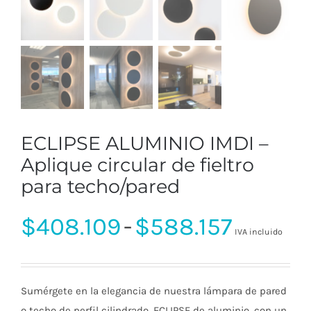
ECLIPSE ALUMINIO IMDI –
Aplique circular de fieltro
para techo/pared
Rango
$
408.109
-
$
588.157
IVA incluido
de
Sumérgete en la elegancia de nuestra lámpara de pared
o techo de perfil cilindrado, ECLIPSE de aluminio, con un