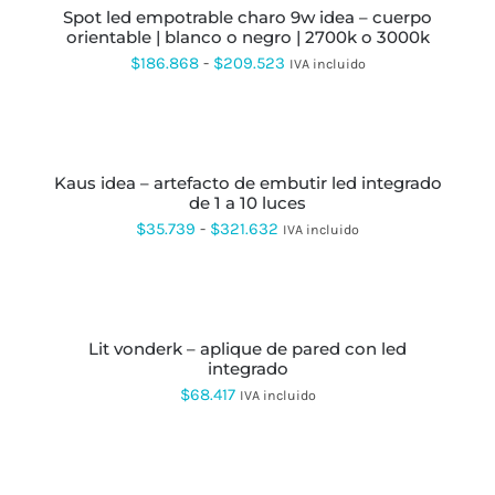
PRODUCTO
EN
spot led empotrable charo 9w idea – cuerpo
$10.649
TIENE
LA
orientable | blanco o negro | 2700k o 3000k
MÚLTIPLES
PÁGINA
hasta
VARIANTES.
Rango
$
186.868
-
$
209.523
DE
IVA incluido
LAS
$35.400
PRODUCTO
de
OPCIONES
SE
precios:
SELECCIONAR
PUEDEN
OPCIONES
ESTE
desde
ELEGIR
PRODUCTO
EN
kaus idea – artefacto de embutir led integrado
$186.868
TIENE
LA
de 1 a 10 luces
MÚLTIPLES
hasta
PÁGINA
VARIANTES.
Rango
$
35.739
-
$
321.632
IVA incluido
DE
LAS
$209.523
de
PRODUCTO
OPCIONES
AÑADIR
SE
precios:
AL
PUEDEN
CARRITO
desde
ELEGIR
EN
lit vonderk – aplique de pared con led
$35.739
LA
integrado
hasta
PÁGINA
$
68.417
IVA incluido
DE
$321.632
PRODUCTO