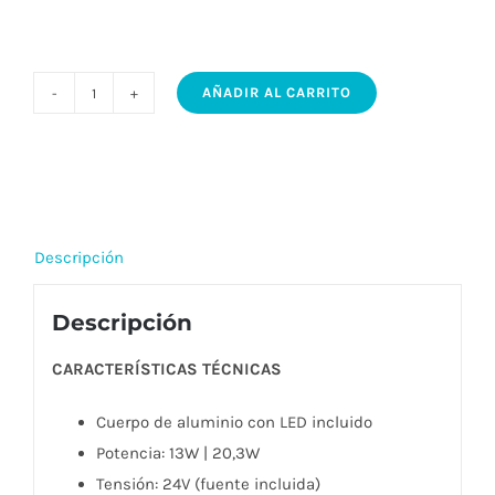
AÑADIR AL CARRITO
ECLIPSE
ALUMINIO
IMDI
-
Aplique
Descripción
circular
de
Descripción
fieltro
para
CARACTERÍSTICAS TÉCNICAS
techo/pared
cantidad
Cuerpo de aluminio con LED incluido
Potencia: 13W | 20,3W
Tensión: 24V (fuente incluida)