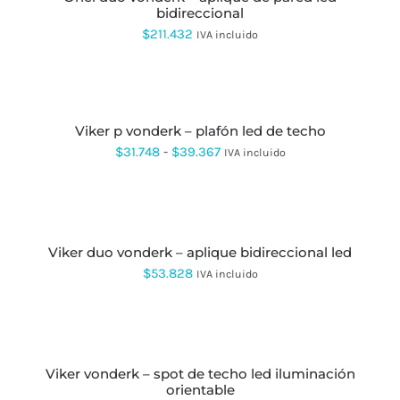
LA
bidireccional
hasta
PÁGINA
$
211.432
IVA incluido
DE
$224.124
PRODUCTO
SELECCIONAR
OPCIONES
ESTE
PRODUCTO
viker p vonderk – plafón led de techo
TIENE
MÚLTIPLES
Rango
$
31.748
-
$
39.367
IVA incluido
VARIANTES.
de
LAS
OPCIONES
precios:
SELECCIONAR
SE
OPCIONES
ESTE
desde
PUEDEN
PRODUCTO
ELEGIR
$31.748
viker duo vonderk – aplique bidireccional led
TIENE
EN
MÚLTIPLES
$
53.828
IVA incluido
hasta
LA
VARIANTES.
PÁGINA
$39.367
LAS
DE
OPCIONES
SELECCIONAR
PRODUCTO
SE
OPCIONES
ESTE
PUEDEN
PRODUCTO
ELEGIR
viker vonderk – spot de techo led iluminación
TIENE
EN
orientable
MÚLTIPLES