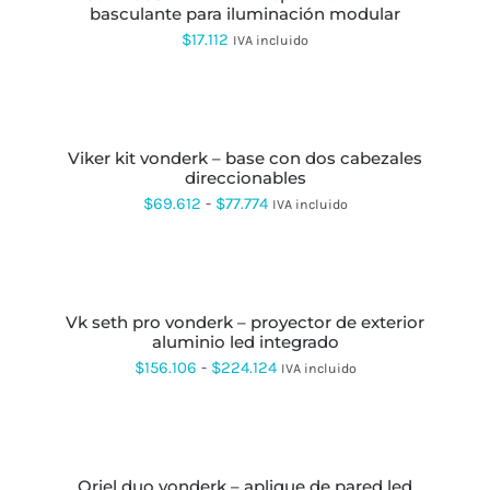
basculante para iluminación modular
$
17.112
IVA incluido
SELECCIONAR
OPCIONES
ESTE
PRODUCTO
viker kit vonderk – base con dos cabezales
TIENE
direccionables
MÚLTIPLES
VARIANTES.
Rango
$
69.612
-
$
77.774
IVA incluido
LAS
de
OPCIONES
SE
precios:
SELECCIONAR
PUEDEN
OPCIONES
ESTE
desde
ELEGIR
PRODUCTO
EN
vk seth pro vonderk – proyector de exterior
$69.612
TIENE
LA
aluminio led integrado
MÚLTIPLES
hasta
PÁGINA
VARIANTES.
Rango
$
156.106
-
$
224.124
IVA incluido
DE
LAS
$77.774
de
PRODUCTO
OPCIONES
AÑADIR
SE
precios:
AL
PUEDEN
CARRITO
desde
ELEGIR
EN
oriel duo vonderk – aplique de pared led
$156.106