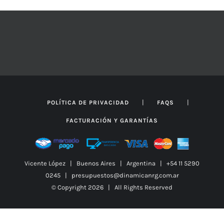
hasta
PÁGINA
DE
$51.538
PRODUCTO
|
|
POLÍTICA DE PRIVACIDAD
FAQS
FACTURACIÓN Y GARANTÍAS
Vicente López | Buenos Aires | Argentina | +54 11 5290
0245 | presupuestos@dinamicanrg.com.ar
© Copyright
2026 | All Rights Reserved