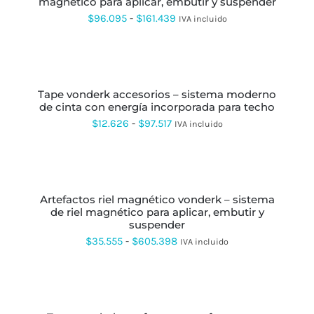
LA
magnético para aplicar, embutir y suspender
MÚLTIPLES
hasta
PÁGINA
VARIANTES.
Rango
$
96.095
-
$
161.439
IVA incluido
DE
LAS
$199.535
de
PRODUCTO
OPCIONES
SE
precios:
SELECCIONAR
PUEDEN
OPCIONES
ESTE
desde
ELEGIR
PRODUCTO
EN
tape vonderk accesorios – sistema moderno
$96.095
TIENE
LA
de cinta con energía incorporada para techo
MÚLTIPLES
hasta
PÁGINA
VARIANTES.
Rango
$
12.626
-
$
97.517
IVA incluido
DE
LAS
$161.439
de
PRODUCTO
OPCIONES
SE
precios:
SELECCIONAR
PUEDEN
OPCIONES
ESTE
desde
ELEGIR
PRODUCTO
EN
artefactos riel magnético vonderk – sistema
$12.626
TIENE
LA
de riel magnético para aplicar, embutir y
MÚLTIPLES
hasta
PÁGINA
suspender
VARIANTES.
DE
LAS
$97.517
Rango
$
35.555
-
$
605.398
IVA incluido
PRODUCTO
OPCIONES
de
SE
PUEDEN
precios:
SELECCIONAR
ELEGIR
OPCIONES
ESTE
desde
EN
PRODUCTO