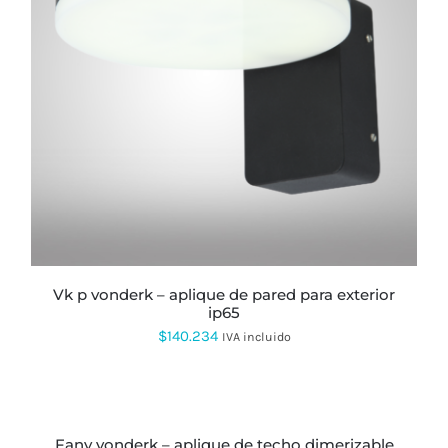
vk p vonderk – aplique de pared para exterior
ip65
$
140.234
IVA incluido
AÑADIR
AL
CARRITO
fany vonderk – aplique de techo dimerizable