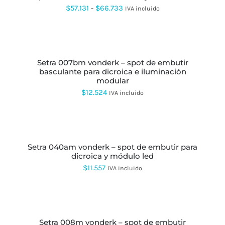
PÁGINA
VARIANTES.
Rango
$
57.131
-
$
66.733
IVA incluido
DE
LAS
de
PRODUCTO
OPCIONES
SE
precios:
SELECCIONAR
PUEDEN
OPCIONES
ESTE
desde
ELEGIR
PRODUCTO
EN
setra 007bm vonderk – spot de embutir
$57.131
TIENE
LA
basculante para dicroica e iluminación
MÚLTIPLES
hasta
PÁGINA
modular
VARIANTES.
DE
LAS
$66.733
$
12.524
IVA incluido
PRODUCTO
OPCIONES
SE
AÑADIR
PUEDEN
AL
ELEGIR
CARRITO
EN
LA
setra 040am vonderk – spot de embutir para
PÁGINA
dicroica y módulo led
DE
$
11.557
IVA incluido
PRODUCTO
AÑADIR
AL
CARRITO
setra 008m vonderk – spot de embutir