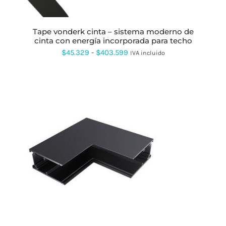
ELEGIR
EN
LA
PÁGINA
tape vonderk cinta – sistema moderno de
DE
cinta con energía incorporada para techo
PRODUCTO
Rango
$
45.329
-
$
403.599
IVA incluido
de
precios:
desde
$45.329
hasta
$403.599
ESTE
PRODUCTO
TIENE
MÚLTIPLES
VARIANTES.
LAS
OPCIONES
SE