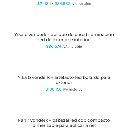
LA
VARIANTES.
Rango
$
21.124
-
$
24.965
IVA incluido
PÁGINA
LAS
DE
de
OPCIONES
PRODUCTO
AÑADIR
SE
precios:
AL
PUEDEN
CARRITO
desde
ELEGIR
EN
yika p vonderk – aplique de pared iluminación
$21.124
LA
led de exterior e interior
hasta
PÁGINA
$
96.574
IVA incluido
DE
$24.965
PRODUCTO
AÑADIR
AL
CARRITO
yika b vonderk – artefacto led bolardo para
exterior
$
188.156
IVA incluido
SELECCIONAR
OPCIONES
ESTE
PRODUCTO
fan r vonderk – cabezal led cob compacto
TIENE
dimerizable para aplicar a riel
MÚLTIPLES