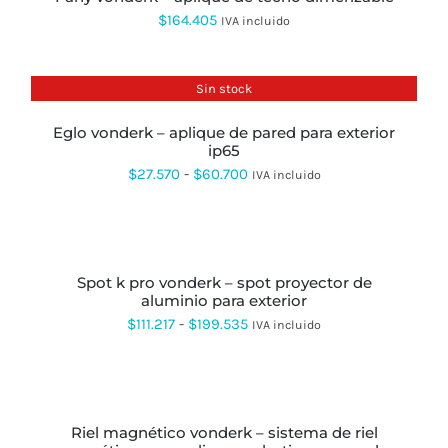
$
164.405
IVA incluido
Sin stock
eglo vonderk – aplique de pared para exterior
ip65
Rango
$
27.570
-
$
60.700
IVA incluido
de
precios:
SELECCIONAR
OPCIONES
ESTE
desde
PRODUCTO
spot k pro vonderk – spot proyector de
$27.570
TIENE
aluminio para exterior
MÚLTIPLES
hasta
VARIANTES.
Rango
$
111.217
-
$
199.535
IVA incluido
LAS
$60.700
de
OPCIONES
SE
precios:
SELECCIONAR
PUEDEN
OPCIONES
ESTE
desde
ELEGIR
PRODUCTO
EN
riel magnético vonderk – sistema de riel
$111.217
TIENE