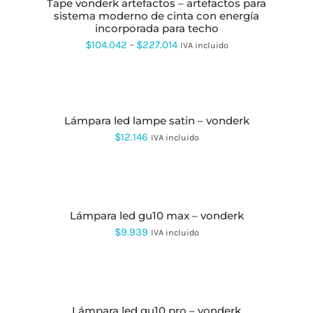
LA
tape vonderk artefactos – artefactos para
$35.555
TIENE
PÁGINA
sistema moderno de cinta con energía
MÚLTIPLES
hasta
DE
incorporada para techo
VARIANTES.
PRODUCTO
LAS
$605.398
Rango
$
104.042
-
$
227.014
IVA incluido
OPCIONES
de
SE
AÑADIR
PUEDEN
precios:
AL
ELEGIR
CARRITO
desde
EN
LA
lámpara led lampe satin – vonderk
$104.042
PÁGINA
$
12.146
IVA incluido
hasta
DE
PRODUCTO
$227.014
AÑADIR
AL
CARRITO
lámpara led gu10 max – vonderk
$
9.939
IVA incluido
SELECCIONAR
OPCIONES
ESTE
PRODUCTO
lámpara led gu10 pro – vonderk