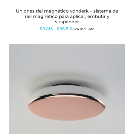
PUEDEN
ELEGIR
uniones riel magnético vonderk – sistema de
EN
riel magnético para aplicar, embutir y
LA
suspender
PÁGINA
DE
Rango
$
3.316
-
$
36.516
IVA incluido
PRODUCTO
de
precios:
desde
$3.316
hasta
$36.516