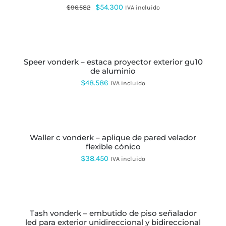
El
El
$
54.300
$
96.582
IVA incluido
precio
precio
AÑADIR
original
actual
AL
CARRITO
era:
es:
speer vonderk – estaca proyector exterior gu10
$96.582.
$54.300.
de aluminio
$
48.586
IVA incluido
SELECCIONAR
OPCIONES
ESTE
PRODUCTO
waller c vonderk – aplique de pared velador
TIENE
flexible cónico
MÚLTIPLES
VARIANTES.
$
38.450
IVA incluido
LAS
OPCIONES
SE
SELECCIONAR
PUEDEN
OPCIONES
ESTE
ELEGIR
PRODUCTO
EN
tash vonderk – embutido de piso señalador
TIENE
LA
led para exterior unidireccional y bidireccional
MÚLTIPLES