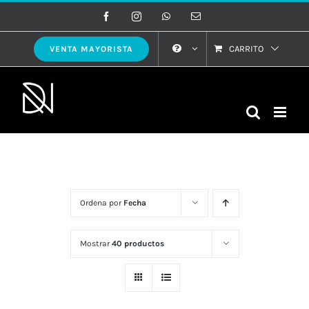
Saltar
Facebook
Instagram
WhatsApp
Correo
electrónico
al
contenido
CARRITO
VENTA MAYORISTA
Ordena por
Fecha
Mostrar
40 productos