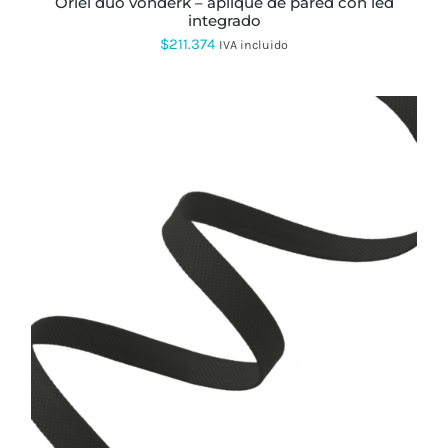
oriel duo vonderk – aplique de pared con led
integrado
$
211.374
IVA incluido
ESTE
PRODUCTO
TIENE
MÚLTIPLES
VARIANTES.
LAS
OPCIONES
SE
PUEDEN