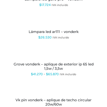
TIENE
MÚLTIPLES
$
17.724
IVA incluido
VARIANTES.
LAS
OPCIONES
SELECCIONAR
SE
OPCIONES
ESTE
PUEDEN
PRODUCTO
ELEGIR
lámpara led ar111 – vonderk
TIENE
EN
MÚLTIPLES
$
26.530
IVA incluido
LA
VARIANTES.
PÁGINA
LAS
DE
OPCIONES
SELECCIONAR
PRODUCTO
SE
OPCIONES
ESTE
PUEDEN
PRODUCTO
ELEGIR
grove vonderk – aplique de exterior ip 65 led
TIENE
EN
1,5w / 3,5w
MÚLTIPLES
LA
VARIANTES.
Rango
$
41.270
-
$
65.870
IVA incluido
PÁGINA
LAS
DE
de
OPCIONES
PRODUCTO
SE
precios:
SELECCIONAR
PUEDEN
OPCIONES
ESTE
desde
ELEGIR
PRODUCTO
EN
vk pin vonderk – aplique de techo circular
$41.270
TIENE
LA
20w/60w
MÚLTIPLES