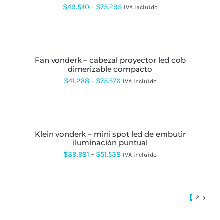
VARIANTES.
Rango
$
49.540
-
$
75.295
IVA incluido
LAS
de
OPCIONES
SE
precios:
SELECCIONAR
PUEDEN
OPCIONES
ESTE
desde
ELEGIR
PRODUCTO
EN
fan vonderk – cabezal proyector led cob
$49.540
TIENE
LA
dimerizable compacto
MÚLTIPLES
hasta
PÁGINA
VARIANTES.
Rango
$
41.288
-
$
75.576
IVA incluido
DE
LAS
$75.295
de
PRODUCTO
OPCIONES
SE
precios:
SELECCIONAR
PUEDEN
OPCIONES
ESTE
desde
ELEGIR
PRODUCTO
EN
klein vonderk – mini spot led de embutir
$41.288
TIENE
LA
iluminación puntual
MÚLTIPLES
hasta
PÁGINA
VARIANTES.
Rango
$
39.981
-
$
51.538
IVA incluido
DE
LAS
$75.576
de
PRODUCTO
OPCIONES
SE
precios:
PUEDEN
desde
ELEGIR
1
2
EN
$39.981
LA