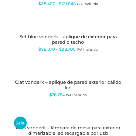
hasta
PÁGINA
VARIANTES.
Rango
$
38.407
-
$
121.943
IVA incluido
DE
LAS
$65.870
de
PRODUCTO
OPCIONES
SE
precios:
SELECCIONAR
PUEDEN
OPCIONES
ESTE
desde
ELEGIR
PRODUCTO
EN
scl-bloc vonderk – aplique de exterior para
$38.407
TIENE
LA
pared o techo
MÚLTIPLES
hasta
PÁGINA
VARIANTES.
Rango
$
32.070
-
$
98.700
IVA incluido
DE
LAS
$121.943
de
PRODUCTO
OPCIONES
AÑADIR
SE
precios:
AL
PUEDEN
CARRITO
desde
ELEGIR
EN
clat vonderk – aplique de pared exterior cálido
$32.070
LA
led
hasta
PÁGINA
$
76.754
IVA incluido
DE
$98.700
PRODUCTO
AÑADIR
AL
CARRITO
Sale!
glas vonderk – lámpara de mesa para exterior
dimerizable led recargable por usb