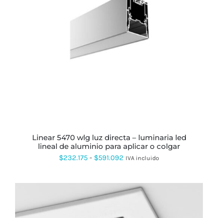
ESTE
PRODUCTO
TIENE
MÚLTIPLES
VARIANTES.
LAS
OPCIONES
SE
PUEDEN
ELEGIR
EN
LA
PÁGINA
linear 5470 wlg luz directa – luminaria led
DE
lineal de aluminio para aplicar o colgar
PRODUCTO
Rango
$
232.175
-
$
591.092
IVA incluido
de
precios:
desde
$232.175