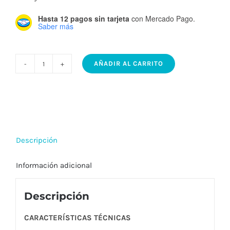
Hasta 12 pagos sin tarjeta
con Mercado Pago.
Saber más
AÑADIR AL CARRITO
YIKA
B
VONDERK
-
Artefacto
Descripción
led
bolardo
Información adicional
para
exterior
Descripción
cantidad
CARACTERÍSTICAS TÉCNICAS