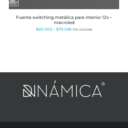
ELEGIR
EN
LA
PÁGINA
fuente switching metálica para interior 12v –
DE
macroled
PRODUCTO
Rango
$
20.303
-
$
79.348
IVA incluido
de
precios:
desde
$20.303
hasta
$79.348