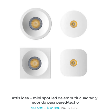
desde
$46.762
hasta
$132.837
ESTE
PRODUCTO
TIENE
MÚLTIPLES
VARIANTES.
LAS
OPCIONES
SE
PUEDEN
ELEGIR
EN
LA
PÁGINA
attis idea – mini spot led de embutir cuadrad y
DE
redondo para pared/techo
PRODUCTO
Rango
$
51.539
-
$
62.998
IVA incluido