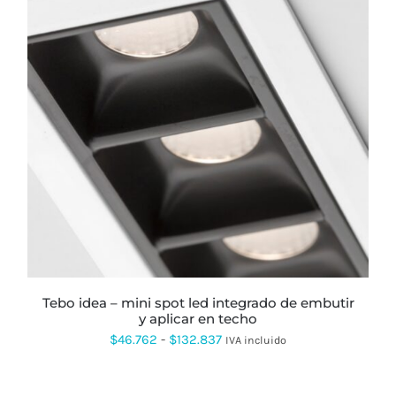
hasta
$591.092
ESTE
PRODUCTO
TIENE
MÚLTIPLES
VARIANTES.
LAS
OPCIONES
SE
PUEDEN
ELEGIR
EN
LA
PÁGINA
tebo idea – mini spot led integrado de embutir
DE
y aplicar en techo
PRODUCTO
Rango
$
46.762
-
$
132.837
IVA incluido
de
precios: