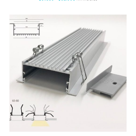
de
precios:
desde
$51.539
hasta
$62.998
ESTE
PRODUCTO
TIENE
MÚLTIPLES
VARIANTES.
LAS
OPCIONES
SE
PUEDEN
ELEGIR
EN
LA