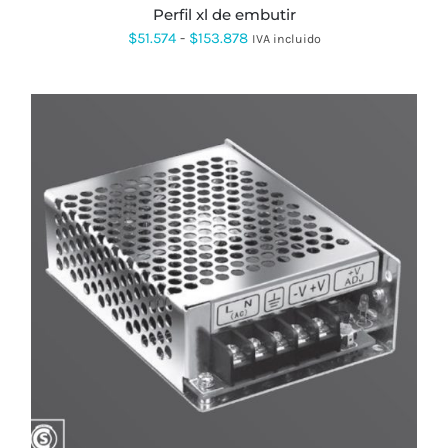
PÁGINA
perfil xl de embutir
DE
Rango
$
51.574
-
$
153.878
IVA incluido
PRODUCTO
de
precios:
desde
$51.574
hasta
$153.878
ESTE
PRODUCTO
TIENE
MÚLTIPLES
VARIANTES.
LAS
OPCIONES
SE
PUEDEN