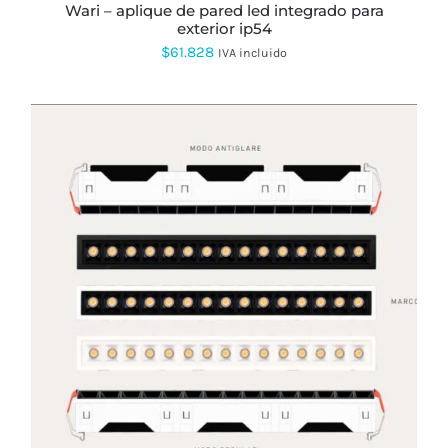
wari – aplique de pared led integrado para
exterior ip54
$
61.828
IVA incluido
ESTE
PRODUCTO
TIENE
MÚLTIPLES
VARIANTES.
LAS
OPCIONES
SE
PUEDEN