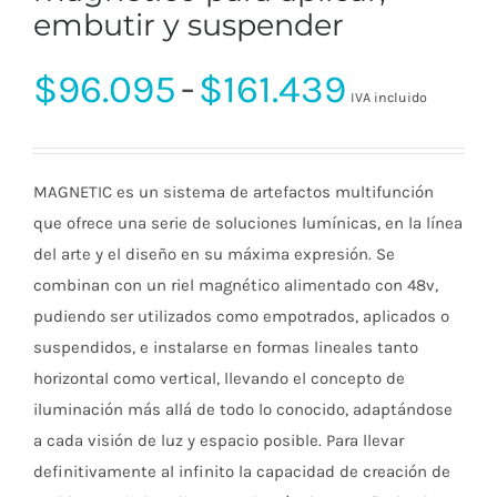
embutir y suspender
Rango
$
96.095
-
$
161.439
IVA incluido
de
MAGNETIC es un sistema de artefactos multifunción
precios:
que ofrece una serie de soluciones lumínicas, en la línea
del arte y el diseño en su máxima expresión. Se
combinan con un riel magnético alimentado con 48v,
desde
pudiendo ser utilizados como empotrados, aplicados o
suspendidos, e instalarse en formas lineales tanto
$96.095
horizontal como vertical, llevando el concepto de
iluminación más allá de todo lo conocido, adaptándose
hasta
a cada visión de luz y espacio posible. Para llevar
definitivamente al infinito la capacidad de creación de