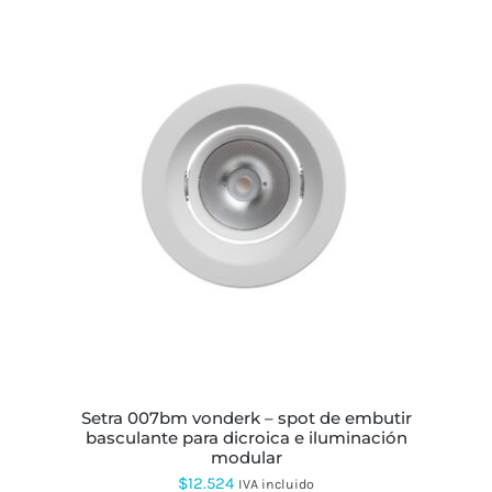
ESTE
PRODUCTO
TIENE
MÚLTIPLES
VARIANTES.
LAS
OPCIONES
SE
PUEDEN
ELEGIR
EN
LA
PÁGINA
setra 007bm vonderk – spot de embutir
DE
basculante para dicroica e iluminación
PRODUCTO
modular
$
12.524
IVA incluido