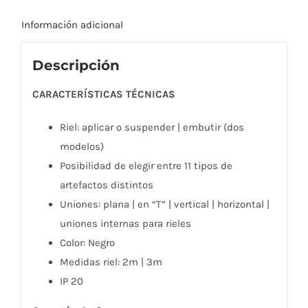
riel
Información adicional
magnético
para
Descripción
aplicar,
embutir
CARACTERÍSTICAS TÉCNICAS
y
Riel: aplicar o suspender | embutir (dos
suspender
modelos)
cantidad
Posibilidad de elegir entre 11 tipos de
artefactos distintos
Uniones: plana | en “T” | vertical | horizontal |
uniones internas para rieles
Color: Negro
Medidas riel: 2m | 3m
IP 20