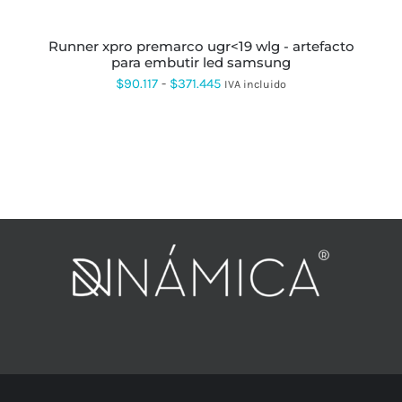
OPCIONES
SE
PUEDEN
runner xpro premarco ugr<19 wlg - artefacto
ELEGIR
para embutir led samsung
EN
Rango
$
90.117
-
$
371.445
IVA incluido
LA
PÁGINA
de
DE
precios:
PRODUCTO
desde
$90.117
hasta
$371.445