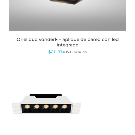
oriel duo vonderk – aplique de pared con led
integrado
$
211.374
IVA incluido
ESTE
PRODUCTO
TIENE
MÚLTIPLES
VARIANTES.
LAS