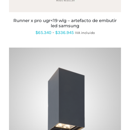
ELEGIR
EN
LA
PÁGINA
runner x pro ugr<19 wlg – artefacto de embutir
DE
led samsung
PRODUCTO
Rango
$
65.340
-
$
336.945
IVA incluido
de
precios:
desde
$65.340
hasta
$336.945