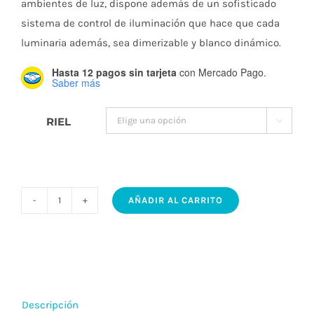
ambientes de luz, dispone además de un sofisticado
$161.439
sistema de control de iluminación que hace que cada
luminaria además, sea dimerizable y blanco dinámico.
Hasta 12 pagos sin tarjeta
con Mercado Pago.
Saber más
RIEL

AÑADIR AL CARRITO
RIEL
MAGNÉTICO
VONDERK
-
Sistema
Descripción
de