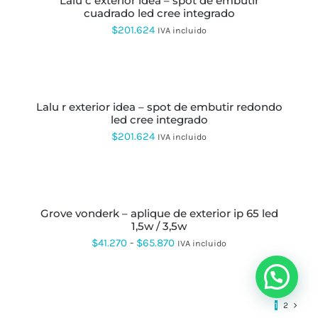
lalu c exterior idea – spot de embutir
$72.170
TIENE
LA
cuadrado led cree integrado
MÚLTIPLES
hasta
PÁGINA
VARIANTES.
$
201.624
IVA incluido
DE
LAS
$108.109
PRODUCTO
OPCIONES
SE
SELECCIONAR
PUEDEN
OPCIONES
ESTE
ELEGIR
PRODUCTO
EN
lalu r exterior idea – spot de embutir redondo
TIENE
LA
led cree integrado
MÚLTIPLES
PÁGINA
VARIANTES.
$
201.624
IVA incluido
DE
LAS
PRODUCTO
OPCIONES
SE
SELECCIONAR
PUEDEN
OPCIONES
ESTE
ELEGIR
PRODUCTO
EN
grove vonderk – aplique de exterior ip 65 led
TIENE
LA
1,5w / 3,5w
MÚLTIPLES
PÁGINA
VARIANTES.
Rango
$
41.270
-
$
65.870
IVA incluido
DE
LAS
de
PRODUCTO
OPCIONES
SE
precios:
PUEDEN
desde
ELEGIR
1
2