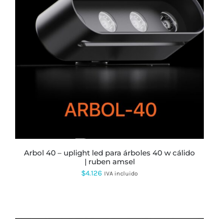
arbol 40 – uplight led para árboles 40 w cálido
| ruben amsel
$
4.126
IVA incluido