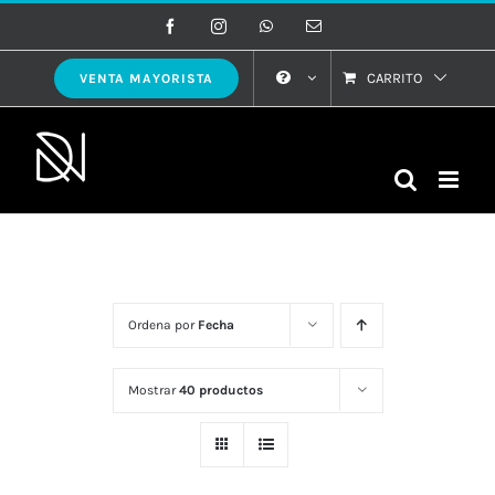
Saltar
Facebook
Instagram
WhatsApp
Correo
electrónico
al
contenido
CARRITO
VENTA MAYORISTA
Ordena por
Fecha
Mostrar
40 productos