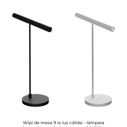
ESTE
PRODUCTO
TIENE
MÚLTIPLES
VARIANTES.
LAS
OPCIONES
SE
PUEDEN
ELEGIR
EN
LA
PÁGINA
wipi de mesa 9 w luz cálida – lámpara
DE