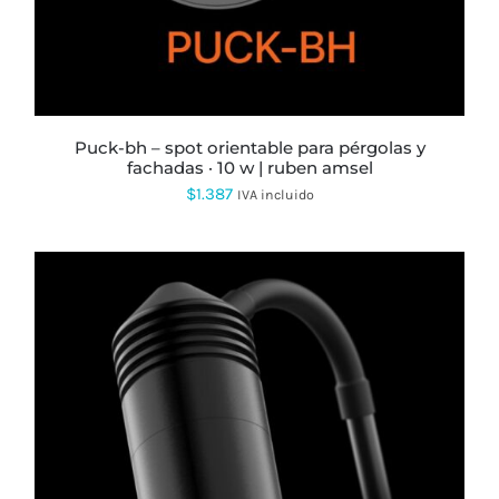
puck-bh – spot orientable para pérgolas y
fachadas · 10 w | ruben amsel
$
1.387
IVA incluido
ESTE
PRODUCTO