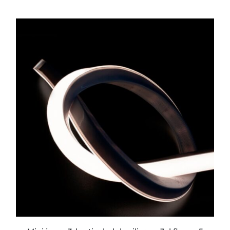
ESTE
PRODUCTO
TIENE
MÚLTIPLES
VARIANTES.
LAS
OPCIONES
SE
PUEDEN
ELEGIR
EN
LA
PÁGINA