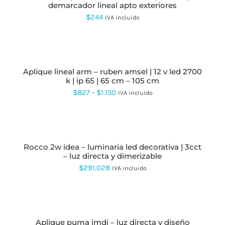
LA
demarcador lineal apto exteriores
MÚLTIPLES
PÁGINA
VARIANTES.
$
244
IVA incluido
DE
LAS
PRODUCTO
OPCIONES
SE
SELECCIONAR
PUEDEN
OPCIONES
ESTE
ELEGIR
PRODUCTO
EN
aplique lineal arm – ruben amsel | 12 v led 2700
TIENE
LA
k | ip 65 | 65 cm – 105 cm
MÚLTIPLES
PÁGINA
VARIANTES.
Rango
$
827
-
$
1.150
IVA incluido
DE
LAS
de
PRODUCTO
OPCIONES
SE
precios:
SELECCIONAR
PUEDEN
OPCIONES
ESTE
desde
ELEGIR
PRODUCTO
EN
rocco 2w idea – luminaria led decorativa | 3cct
$827
TIENE
LA
– luz directa y dimerizable
MÚLTIPLES
hasta
PÁGINA
VARIANTES.
$
291.028
IVA incluido
DE
LAS
$1.150
PRODUCTO
OPCIONES
SE
SELECCIONAR
PUEDEN
OPCIONES
ESTE
ELEGIR
PRODUCTO
EN
aplique puma imdi – luz directa y diseño
TIENE