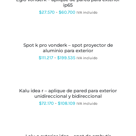
ip65
Rango
$
27.570
-
$
60.700
IVA incluido
de
precios:
SELECCIONAR
OPCIONES
ESTE
desde
PRODUCTO
spot k pro vonderk – spot proyector de
$27.570
TIENE
aluminio para exterior
MÚLTIPLES
hasta
VARIANTES.
Rango
$
111.217
-
$
199.535
IVA incluido
LAS
$60.700
de
OPCIONES
SE
precios:
SELECCIONAR
PUEDEN
OPCIONES
ESTE
desde
ELEGIR
PRODUCTO
EN
kalu idea r – aplique de pared para exterior
$111.217
TIENE
LA
unidireccional y bidireccional
MÚLTIPLES
hasta
PÁGINA
VARIANTES.
Rango
$
72.170
-
$
108.109
IVA incluido
DE
LAS
$199.535
de
PRODUCTO
OPCIONES
SE
precios:
SELECCIONAR
PUEDEN
OPCIONES
ESTE
desde
ELEGIR
PRODUCTO
EN