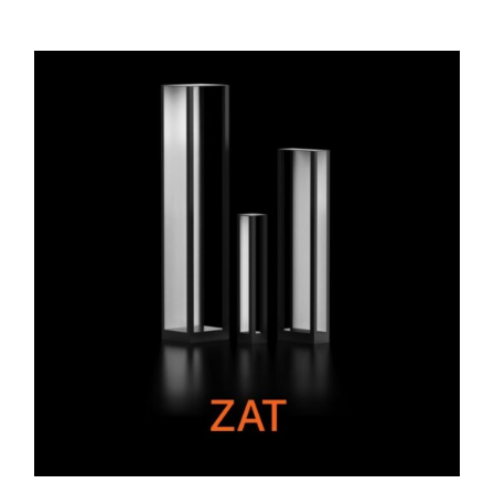
de
precios:
desde
$788
hasta
$1.340
ESTE
PRODUCTO
TIENE
MÚLTIPLES
VARIANTES.
LAS
OPCIONES
SE
PUEDEN
ELEGIR
EN
LA