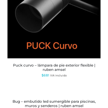
puck curvo – lámpara de pie exterior flexible |
ruben amsel
$
681
IVA incluido
SELECCIONAR
OPCIONES
ESTE
PRODUCTO
bug – embutido led sumergible para piscinas,
TIENE
muros y senderos | ruben amsel
MÚLTIPLES