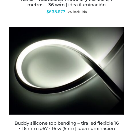
LA
metros – 36 w/m | idea iluminación
PÁGINA
$
638.972
IVA incluido
DE
PRODUCTO
ESTE
PRODUCTO
TIENE
MÚLTIPLES
VARIANTES.
LAS
OPCIONES
SE
PUEDEN
ELEGIR
buddy silicone top bending – tira led flexible 16
EN
× 16 mm ip67 • 16 w (5 m) | idea iluminación
LA