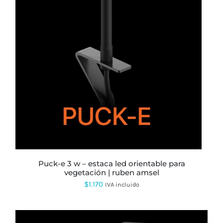
puck-e 3 w – estaca led orientable para
vegetación | ruben amsel
$
1.170
IVA incluido