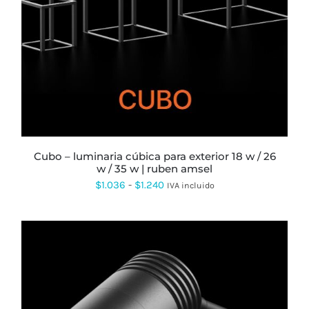
ESTE
PRODUCTO
TIENE
MÚLTIPLES
VARIANTES.
LAS
OPCIONES
SE
PUEDEN
ELEGIR
EN
LA
cubo – luminaria cúbica para exterior 18 w / 26
PÁGINA
w / 35 w | ruben amsel
DE
Rango
$
1.036
-
$
1.240
PRODUCTO
IVA incluido
de
precios:
desde
$1.036
hasta
$1.240