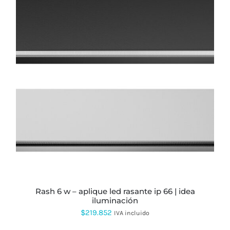
ESTE
PRODUCTO
TIENE
MÚLTIPLES
VARIANTES.
LAS
OPCIONES
SE
PUEDEN
ELEGIR
EN
LA
PÁGINA
rash 6 w – aplique led rasante ip 66 | idea
DE
iluminación
PRODUCTO
$
219.852
IVA incluido