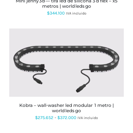
mini jenny 3d — tira led de silicona 3 d flex – x5
DE
metros | world leds go
PRODUCTO
$
344.100
IVA incluido
ESTE
PRODUCTO
TIENE
MÚLTIPLES
VARIANTES.
LAS
OPCIONES
SE
kobra – wall‑washer led modular 1 metro |
PUEDEN
world leds go
ELEGIR
EN
Rango
$
275.652
-
$
372.000
IVA incluido
LA
de
PÁGINA
DE