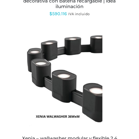
decorativa con batería recargable | idea
PRODUCTO
iluminación
$
590.116
IVA incluido
ESTE
PRODUCTO
TIENE
MÚLTIPLES
VARIANTES.
LAS
OPCIONES
SE
PUEDEN
ELEGIR
EN
xenia – wallwasher modular y flexible 2,4