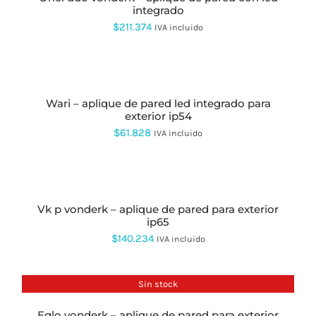
LA
integrado
hasta
PÁGINA
$
211.374
IVA incluido
DE
$287.519
PRODUCTO
AÑADIR
AL
CARRITO
wari – aplique de pared led integrado para
exterior ip54
$
61.828
IVA incluido
AÑADIR
AL
CARRITO
vk p vonderk – aplique de pared para exterior
ip65
$
140.234
IVA incluido
Sin stock
eglo vonderk – aplique de pared para exterior