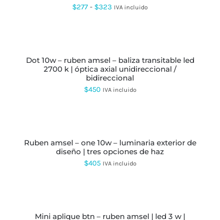
VARIANTES.
Rango
$
277
-
$
323
IVA incluido
LAS
de
OPCIONES
SE
precios:
SELECCIONAR
PUEDEN
OPCIONES
ESTE
desde
ELEGIR
PRODUCTO
EN
dot 10w – ruben amsel – baliza transitable led
$277
TIENE
LA
2700 k | óptica axial unidireccional /
MÚLTIPLES
hasta
PÁGINA
bidireccional
VARIANTES.
DE
LAS
$323
$
450
IVA incluido
PRODUCTO
OPCIONES
SE
PUEDEN
SELECCIONAR
ELEGIR
OPCIONES
ESTE
EN
PRODUCTO
LA
ruben amsel – one 10w – luminaria exterior de
TIENE
PÁGINA
diseño | tres opciones de haz
MÚLTIPLES
DE
VARIANTES.
$
405
IVA incluido
PRODUCTO
LAS
OPCIONES
SE
SELECCIONAR
PUEDEN
OPCIONES
ESTE
ELEGIR
PRODUCTO
EN
mini aplique btn – ruben amsel | led 3 w |
TIENE