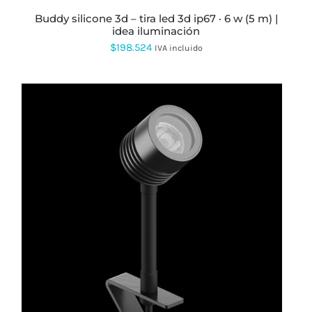
LA
PÁGINA
buddy silicone 3d – tira led 3d ip67 · 6 w (5 m) |
DE
idea iluminación
PRODUCTO
$
198.524
IVA incluido