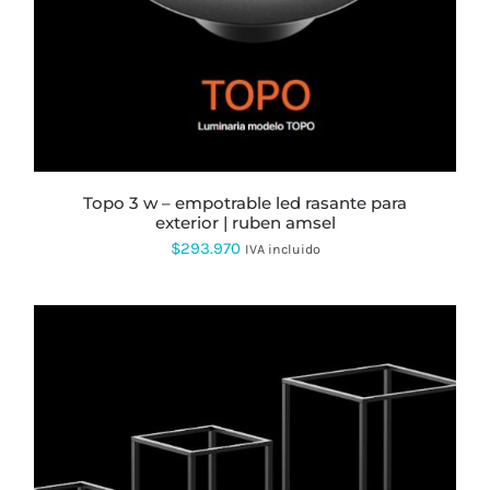
topo 3 w – empotrable led rasante para
exterior | ruben amsel
$
293.970
IVA incluido