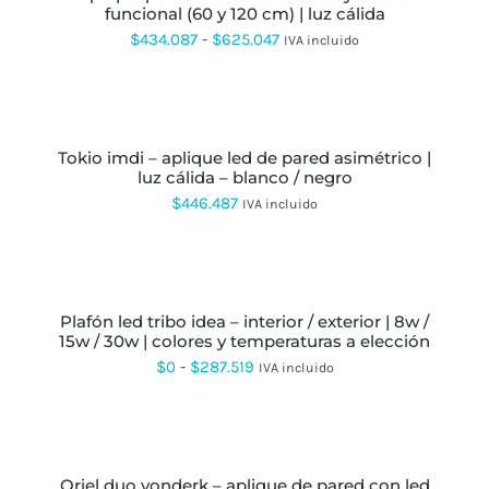
LA
funcional (60 y 120 cm) | luz cálida
MÚLTIPLES
PÁGINA
VARIANTES.
Rango
$
434.087
-
$
625.047
IVA incluido
DE
LAS
de
PRODUCTO
OPCIONES
SE
precios:
SELECCIONAR
PUEDEN
OPCIONES
ESTE
desde
ELEGIR
PRODUCTO
EN
tokio imdi – aplique led de pared asimétrico |
$434.087
TIENE
LA
luz cálida – blanco / negro
MÚLTIPLES
hasta
PÁGINA
VARIANTES.
$
446.487
IVA incluido
DE
LAS
$625.047
PRODUCTO
OPCIONES
SE
SELECCIONAR
PUEDEN
OPCIONES
ESTE
ELEGIR
PRODUCTO
EN
plafón led tribo idea – interior / exterior | 8w /
TIENE
LA
15w / 30w | colores y temperaturas a elección
MÚLTIPLES
PÁGINA
VARIANTES.
Rango
$
0
-
$
287.519
IVA incluido
DE
LAS
de
PRODUCTO
OPCIONES
AÑADIR
SE
precios:
AL
PUEDEN
CARRITO
desde
ELEGIR
EN
oriel duo vonderk – aplique de pared con led
$0