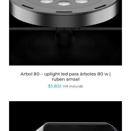
arbol 80 – uplight led para árboles 80 w |
ruben amsel
$
5.802
IVA incluido