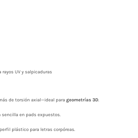
a rayos UV y salpicaduras
más de torsión axial—ideal para
geometrías 3D
.
sencilla en pads expuestos.
erfil plástico para letras corpóreas.