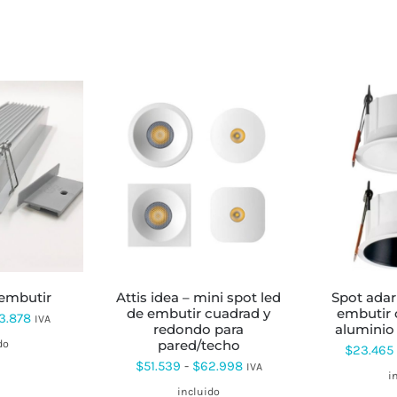
TE
ESTE
ODUCTO
PRODUCTO
ENE
TIENE
LTIPLES
MÚLTIPLES
RIANTES.
VARIANTES.
S
LAS
CIONES
OPCIONES
SE
e embutir
attis idea – mini spot led
spot adar wlg – spot de
EDEN
PUEDEN
de embutir cuadrad y
embutir 
Rango
3.878
IVA
EGIR
ELEGIR
redondo para
aluminio 
EN
de
pared/techo
do
$
23.465
LA
Rango
$
51.539
-
$
62.998
precios:
IVA
GINA
PÁGINA
i
DE
de
desde
incluido