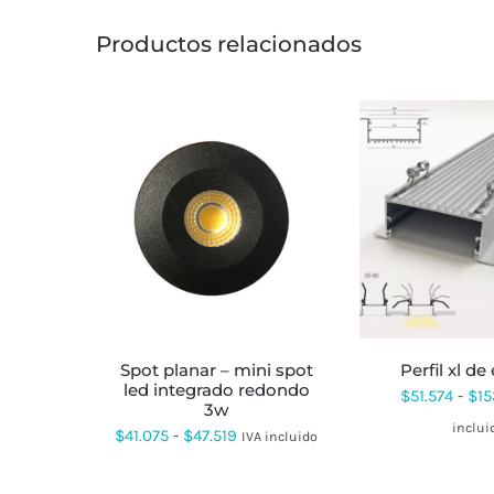
Productos relacionados
ESTE
ES
PRODUCTO
PR
TIENE
TI
MÚLTIPLES
MÚ
VARIANTES.
VA
LAS
LA
OPCIONES
OP
SE
SE
spot planar – mini spot
perfil xl d
PUEDEN
PU
led integrado redondo
$
51.574
-
$
15
ELEGIR
EL
3w
EN
EN
inclui
Rango
$
41.075
-
$
47.519
IVA incluido
LA
LA
PÁGINA
PÁ
de
DE
DE