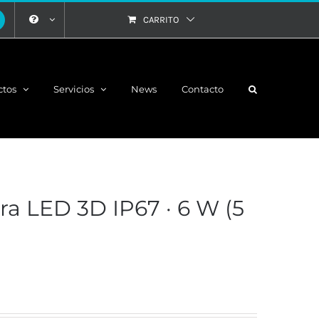
CARRITO
ctos
Servicios
News
Contacto
ra LED 3D IP67 · 6 W (5
n