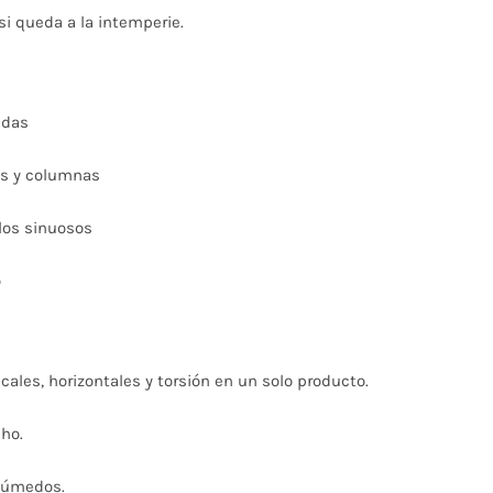
si queda a la intemperie.
adas
es y columnas
los sinuosos
o
icales, horizontales y torsión en un solo producto.
ho.
 húmedos.