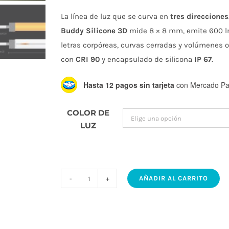
La línea de luz que se curva en
tres direcciones
Buddy Silicone 3D
mide 8 × 8 mm, emite 600 l
letras corpóreas, curvas cerradas y volúmenes 
con
CRI 90
y encapsulado de silicona
IP 67
.
Hasta 12 pagos sin tarjeta
con Mercado Pa
COLOR DE
LUZ
AÑADIR AL CARRITO
Buddy
Silicone
3D
–