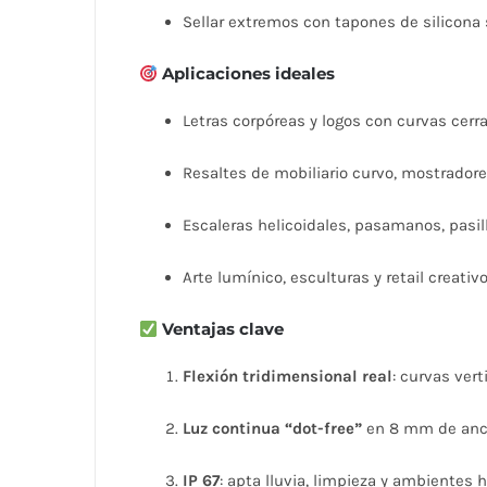
Sellar extremos con tapones de silicona 
Aplicaciones ideales
Letras corpóreas y logos con curvas cerr
Resaltes de mobiliario curvo, mostrador
Escaleras helicoidales, pasamanos, pasil
Arte lumínico, esculturas y retail creativ
Ventajas clave
Flexión tridimensional real
: curvas vert
Luz continua “dot-free”
en 8 mm de anc
IP 67
: apta lluvia, limpieza y ambientes