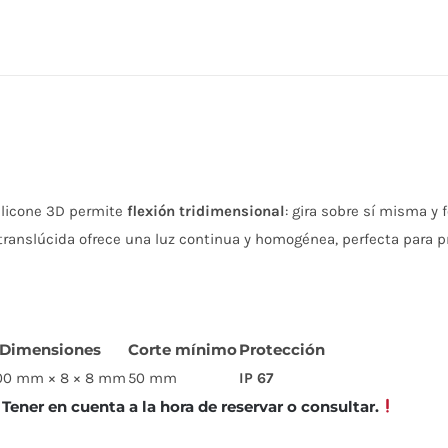
Tira
LED
3D
IP67
·
6
W
Silicone 3D permite
flexión tridimensional
: gira sobre sí misma y
(5
ranslúcida ofrece una luz continua y homogénea, perfecta para pro
m)
|
IDEA
Iluminación
Dimensiones
Corte mínimo
Protección
cantidad
00 mm × 8 × 8 mm
50 mm
IP 67
er en cuenta a la hora de reservar o consultar.