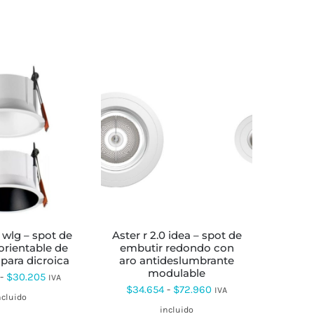
ESTE
ESTE
PRODUCTO
PRODUCTO
TIENE
TIENE
MÚLTIPLES
MÚLTIPLES
VARIANTES.
VARIANTES.
LAS
LAS
OPCIONES
OPCIONES
SE
SE
aster r 2.0 idea – spot de
PUEDEN
PUEDEN
orientable de
embutir redondo con
ELEGIR
ELEGIR
para dicroica
aro antideslumbrante
EN
EN
modulable
Rango
-
$
30.205
IVA
LA
LA
Rango
$
34.654
-
$
72.960
IVA
PÁGINA
PÁGINA
de
ncluido
DE
DE
de
incluido