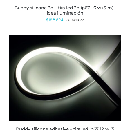
LA
PÁGINA
buddy silicone 3d – tira led 3d ip67 · 6 w (5 m) |
DE
idea iluminación
PRODUCTO
$
198.524
IVA incluido
ESTE
PRODUCTO
TIENE
MÚLTIPLES
VARIANTES.
LAS
OPCIONES
SE
PUEDEN
ELEGIR
buddy silicone adhesive – tira led ip67 12 w (5