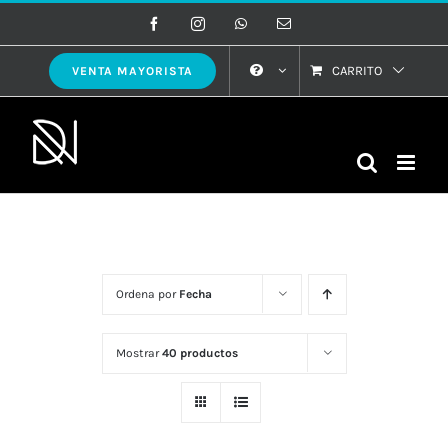
Saltar
Facebook
Instagram
WhatsApp
Correo
electrónico
al
contenido
CARRITO
VENTA MAYORISTA
Ordena por
Fecha
Mostrar
40 productos