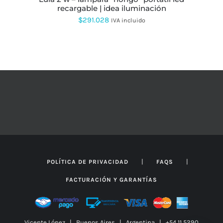
TIENE
LA
recargable | idea iluminación
MÚLTIPLES
PÁGINA
VARIANTES.
$
291.028
IVA incluido
DE
LAS
PRODUCTO
OPCIONES
SE
PUEDEN
ELEGIR
EN
LA
PÁGINA
DE
PRODUCTO
|
|
POLÍTICA DE PRIVACIDAD
FAQS
FACTURACIÓN Y GARANTÍAS
Vicente López | Buenos Aires | Argentina | +54 11 5290