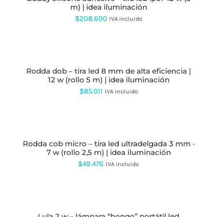
EN
m) | idea iluminación
LA
$
208.600
PÁGINA
IVA incluido
DE
PRODUCTO
AÑADIR
AL
CARRITO
rodda dob – tira led 8 mm de alta eficiencia |
12 w (rollo 5 m) | idea iluminación
$
85.011
IVA incluido
SELECCIONAR
OPCIONES
ESTE
PRODUCTO
rodda cob micro – tira led ultradelgada 3 mm ·
TIENE
7 w (rollo 2,5 m) | idea iluminación
MÚLTIPLES
VARIANTES.
$
49.476
IVA incluido
LAS
OPCIONES
SE
SELECCIONAR
PUEDEN
OPCIONES
ESTE
ELEGIR
PRODUCTO
EN
lula 2 w – lámpara “hongo” portátil led