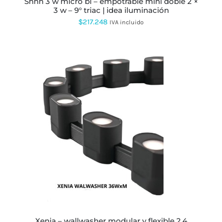
shhh 3 w micro bi – empotrable mini doble 2 ×
DE
3 w – 9° triac | idea iluminación
PRODUCTO
$
217.248
IVA incluido
ESTE
PRODUCTO
TIENE
MÚLTIPLES
VARIANTES.
LAS
OPCIONES
SE
PUEDEN
ELEGIR
EN
xenia – wallwasher modular y flexible 2,4