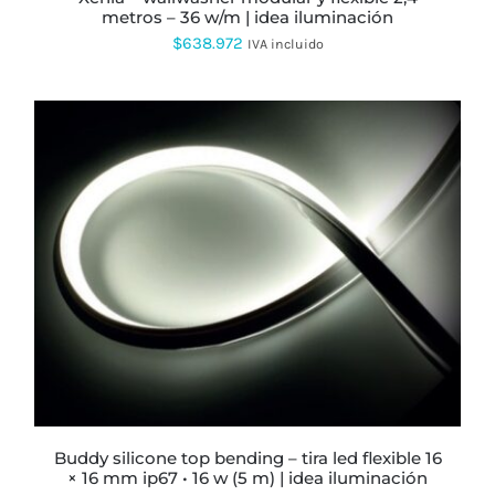
LA
metros – 36 w/m | idea iluminación
PÁGINA
$
638.972
IVA incluido
DE
PRODUCTO
ESTE
PRODUCTO
TIENE
MÚLTIPLES
VARIANTES.
LAS
OPCIONES
SE
PUEDEN
ELEGIR
buddy silicone top bending – tira led flexible 16
EN
× 16 mm ip67 • 16 w (5 m) | idea iluminación
LA