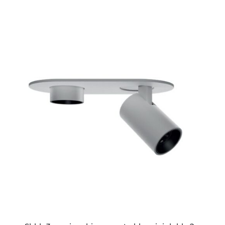
ESTE
PRODUCTO
TIENE
MÚLTIPLES
VARIANTES.
LAS
OPCIONES
SE
PUEDEN
ELEGIR
EN
LA
PÁGINA