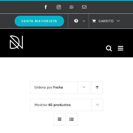
Saltar
Facebook
Instagram
WhatsApp
Correo
electrónico
al
contenido
CARRITO
VENTA MAYORISTA
Ordena por
Fecha
Mostrar
40 productos