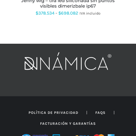
jenny wlg – tira led siliconada sin puntos
ELEGIR
visibles dimerizbale ip67
EN
Rango
$
378.534
-
$
698.082
IVA incluido
LA
PÁGINA
de
DE
precios:
PRODUCTO
desde
$378.534
hasta
$698.082
|
|
POLÍTICA DE PRIVACIDAD
FAQS
FACTURACIÓN Y GARANTÍAS