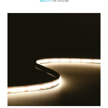
$
85.011
IVA incluido
ESTE
PRODUCTO
TIENE
MÚLTIPLES
VARIANTES.
LAS
OPCIONES
SE
PUEDEN
ELEGIR
EN
LA