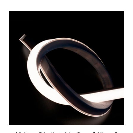
ESTE
PRODUCTO
TIENE
MÚLTIPLES
VARIANTES.
LAS
OPCIONES
SE
PUEDEN
ELEGIR
EN
LA
PÁGINA