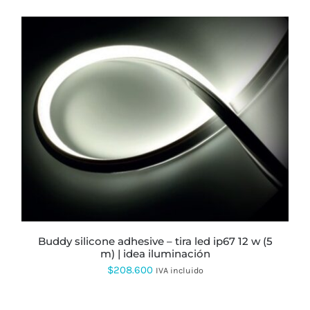
ESTE
PRODUCTO
TIENE
MÚLTIPLES
VARIANTES.
LAS
OPCIONES
SE
PUEDEN
ELEGIR
buddy silicone adhesive – tira led ip67 12 w (5
EN
m) | idea iluminación
LA
$
208.600
PÁGINA
IVA incluido
DE
PRODUCTO