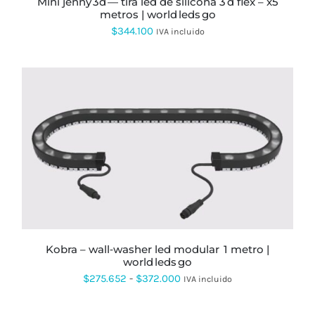
mini jenny 3d — tira led de silicona 3 d flex – x5
DE
metros | world leds go
PRODUCTO
$
344.100
IVA incluido
ESTE
PRODUCTO
TIENE
MÚLTIPLES
VARIANTES.
LAS
OPCIONES
SE
kobra – wall‑washer led modular 1 metro |
PUEDEN
world leds go
ELEGIR
EN
Rango
$
275.652
-
$
372.000
IVA incluido
LA
de
PÁGINA
DE