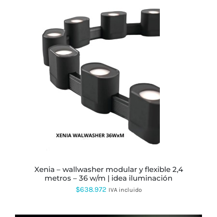
precios:
PRODUCTO
desde
$275.652
hasta
$372.000
ESTE
PRODUCTO
TIENE
MÚLTIPLES
VARIANTES.
LAS
OPCIONES
SE
PUEDEN
ELEGIR
EN
xenia – wallwasher modular y flexible 2,4
LA
metros – 36 w/m | idea iluminación
PÁGINA
$
638.972
IVA incluido
DE
PRODUCTO