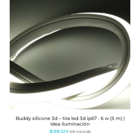
ESTE
PRODUCTO
TIENE
MÚLTIPLES
VARIANTES.
LAS
OPCIONES
SE
PUEDEN
ELEGIR
EN
LA
PÁGINA
buddy silicone 3d – tira led 3d ip67 · 6 w (5 m) |
DE
idea iluminación
PRODUCTO
$
198.524
IVA incluido