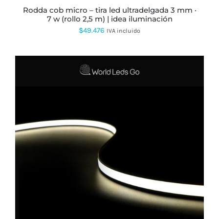
PÁGINA
rodda cob micro – tira led ultradelgada 3 mm ·
DE
7 w (rollo 2,5 m) | idea iluminación
PRODUCTO
$
49.476
IVA incluido
ESTE
PRODUCTO
TIENE
MÚLTIPLES
VARIANTES.
LAS
OPCIONES
SE