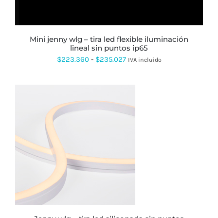
PUEDEN
ELEGIR
EN
LA
PÁGINA
mini jenny wlg – tira led flexible iluminación
DE
lineal sin puntos ip65
PRODUCTO
Rango
$
223.360
-
$
235.027
IVA incluido
de
precios:
desde
$223.360
hasta
$235.027
ESTE
PRODUCTO
TIENE
MÚLTIPLES
VARIANTES.
LAS
OPCIONES
SE
PUEDEN