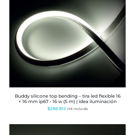
ESTE
PRODUCTO
TIENE
MÚLTIPLES
VARIANTES.
LAS
OPCIONES
SE
PUEDEN
ELEGIR
buddy silicone top bending – tira led flexible 16
EN
× 16 mm ip67 • 16 w (5 m) | idea iluminación
LA
$
286.812
PÁGINA
IVA incluido
DE
PRODUCTO