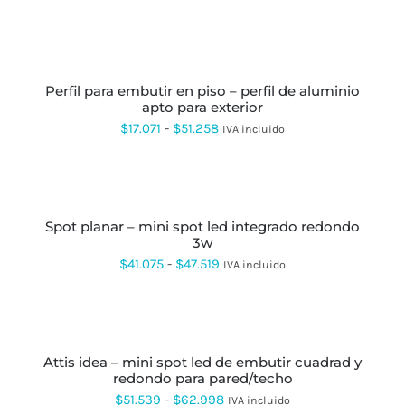
VARIANTES.
de
LAS
OPCIONES
precios:
SELECCIONAR
SE
OPCIONES
ESTE
desde
PUEDEN
PRODUCTO
ELEGIR
$60.636
perfil para embutir en piso – perfil de aluminio
TIENE
EN
apto para exterior
MÚLTIPLES
hasta
LA
VARIANTES.
Rango
$
17.071
-
$
51.258
IVA incluido
PÁGINA
$82.708
LAS
DE
de
OPCIONES
PRODUCTO
SE
precios:
SELECCIONAR
PUEDEN
OPCIONES
ESTE
desde
ELEGIR
PRODUCTO
EN
spot planar – mini spot led integrado redondo
$17.071
TIENE
LA
3w
MÚLTIPLES
hasta
PÁGINA
VARIANTES.
Rango
$
41.075
-
$
47.519
IVA incluido
DE
LAS
$51.258
de
PRODUCTO
OPCIONES
SE
precios:
SELECCIONAR
PUEDEN
OPCIONES
ESTE
desde
ELEGIR
PRODUCTO
EN
attis idea – mini spot led de embutir cuadrad y
$41.075
TIENE
LA
redondo para pared/techo
MÚLTIPLES
hasta
PÁGINA
VARIANTES.
Rango
$
51.539
-
$
62.998
IVA incluido