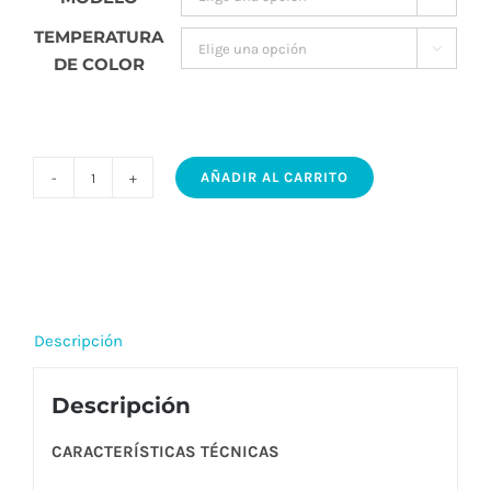
$235.
TEMPERATURA

DE COLOR
AÑADIR AL CARRITO
MINI
JENNY
WLG
-
Tira
Descripción
led
flexible
Descripción
iluminación
lineal
CARACTERÍSTICAS TÉCNICAS
sin