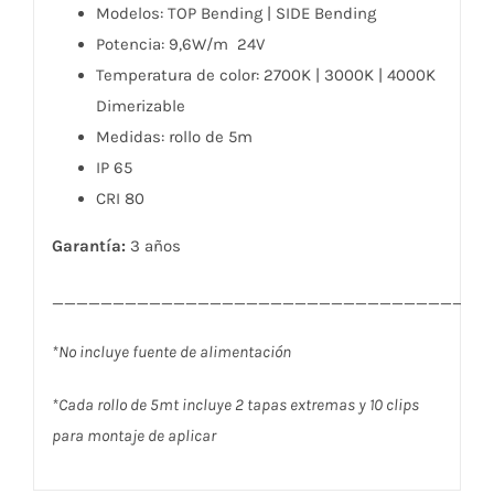
puntos
Modelos: TOP Bending | SIDE Bending
IP65
Potencia: 9,6W/m 24V
cantidad
Temperatura de color: 2700K | 3000K | 4000K
Dimerizable
Medidas: rollo de 5m
IP 65
CRI 80
Garantía:
3 años
____________________________________
*No incluye fuente de alimentación
*Cada rollo de 5mt incluye 2 tapas extremas y 10 clips
para montaje de aplicar