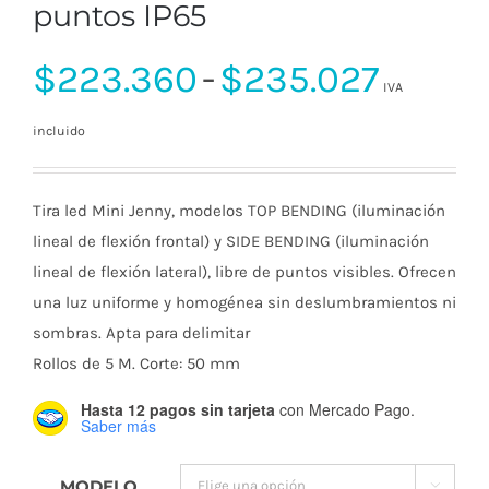
puntos IP65
Rango
$
223.360
-
$
235.027
IVA
incluido
de
precio
Tira led Mini Jenny, modelos TOP BENDING (iluminación
lineal de flexión frontal) y SIDE BENDING (iluminación
lineal de flexión lateral), libre de puntos visibles. Ofrecen
desde
una luz uniforme y homogénea sin deslumbramientos ni
sombras. Apta para delimitar
$223.
Rollos de 5 M. Corte: 50 mm
Hasta 12 pagos sin tarjeta
con Mercado Pago.
hasta
Saber más
MODELO
