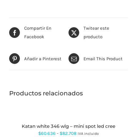
Compartir En
Twitear este
Facebook
producto
Añadir a Pinterest
Email This Product
Productos relacionados
SELECCIONAR
OPCIONES
ESTE
PRODUCTO
katan white 346 wlg – mini spot led cree
TIENE
MÚLTIPLES
Rango
$
60.636
-
$
82.708
IVA incluido