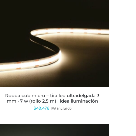
ESTE
PRODUCTO
TIENE
MÚLTIPLES
VARIANTES.
LAS
OPCIONES
SE
PUEDEN
ELEGIR
EN
LA
rodda cob micro – tira led ultradelgada 3
PÁGINA
mm · 7 w (rollo 2,5 m) | idea iluminación
DE
PRODUCTO
$
49.476
IVA incluido