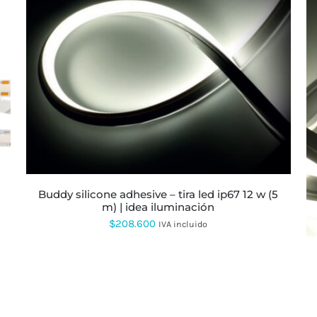
$223.360
hasta
$235.027
ESTE
PRODUCTO
TIENE
MÚLTIPLES
VARIANTES.
LAS
OPCIONES
SE
PUEDEN
ELEGIR
buddy silicone adhesive – tira led ip67 12 w (5
EN
m) | idea iluminación
LA
$
208.600
IVA incluido
PÁGINA
DE
PRODUCTO