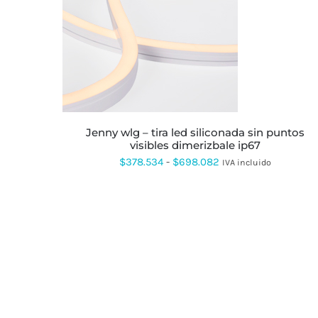
ESTE
PRODUCTO
TIENE
MÚLTIPLES
VARIANTES.
LAS
OPCIONES
SE
PUEDEN
jenny wlg – tira led siliconada sin puntos
ELEGIR
visibles dimerizbale ip67
EN
Rango
$
378.534
-
$
698.082
IVA incluido
LA
PÁGINA
de
DE
precios:
PRODUCTO
desde
$378.534
hasta
$698.082