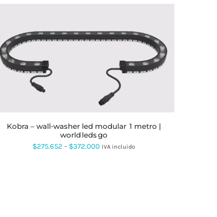
ESTE
PRODUCTO
TIENE
MÚLTIPLES
VARIANTES.
LAS
OPCIONES
SE
kobra – wall‑washer led modular 1 metro |
PUEDEN
world leds go
ELEGIR
Rango
$
275.652
-
$
372.000
EN
IVA incluido
LA
de
PÁGINA
DE
precios:
PRODUCTO
desde
$275.652
hasta