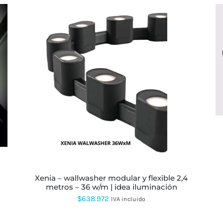
ESTE
PRODUCTO
TIENE
MÚLTIPLES
VARIANTES.
LAS
OPCIONES
SE
PUEDEN
ELEGIR
EN
xenia – wallwasher modular y flexible 2,4
LA
metros – 36 w/m | idea iluminación
PÁGINA
$
638.972
IVA incluido
DE
PRODUCTO