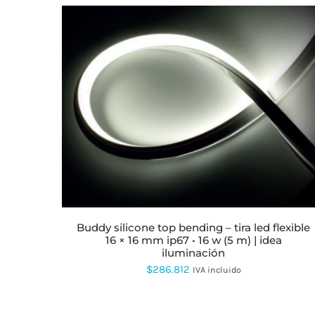
ESTE
PRODUCTO
TIENE
MÚLTIPLES
VARIANTES.
LAS
OPCIONES
SE
PUEDEN
ELEGIR
buddy silicone top bending – tira led flexible
EN
16 × 16 mm ip67 • 16 w (5 m) | idea
LA
iluminación
PÁGINA
$
286.812
IVA incluido
DE
PRODUCTO