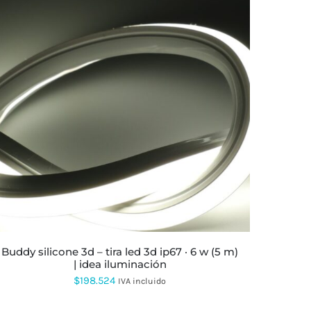
ESTE
PRODUCTO
TIENE
MÚLTIPLES
VARIANTES.
LAS
OPCIONES
SE
PUEDEN
ELEGIR
EN
LA
buddy silicone 3d – tira led 3d ip67 · 6 w (5 m)
PÁGINA
| idea iluminación
DE
PRODUCTO
$
198.524
IVA incluido