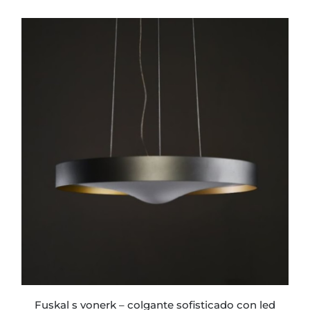
de
precios:
desde
$537.994
hasta
$554.288
fuskal s vonerk – colgante sofisticado con led