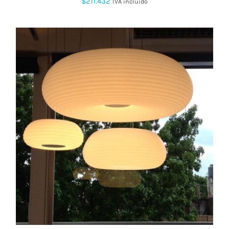
$
211.432
IVA incluido
ESTE
PRODUCTO
TIENE
MÚLTIPLES
VARIANTES.
LAS
OPCIONES
SE
PUEDEN
ELEGIR
EN
LA