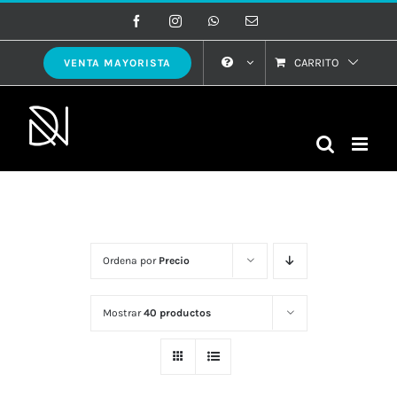
Saltar
Facebook
Instagram
WhatsApp
Correo
electrónico
al
contenido
CARRITO
VENTA MAYORISTA
Ordena por
Precio
Mostrar
40 productos