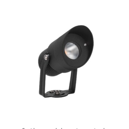
ESTE
PRODUCTO
TIENE
MÚLTIPLES
VARIANTES.
LAS
OPCIONES
SE
PUEDEN
ELEGIR
EN
LA
PÁGINA