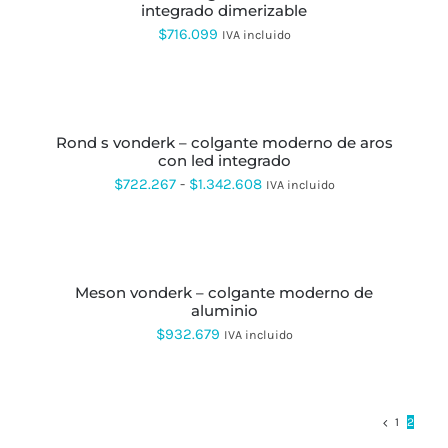
integrado dimerizable
$
716.099
IVA incluido
SELECCIONAR
OPCIONES
ESTE
PRODUCTO
rond s vonderk – colgante moderno de aros
TIENE
con led integrado
MÚLTIPLES
VARIANTES.
Rango
$
722.267
-
$
1.342.608
IVA incluido
LAS
de
OPCIONES
SE
precios:
SELECCIONAR
PUEDEN
OPCIONES
ESTE
desde
ELEGIR
PRODUCTO
EN
meson vonderk – colgante moderno de
$722.267
TIENE
LA
aluminio
MÚLTIPLES
hasta
PÁGINA
VARIANTES.
$
932.679
IVA incluido
DE
LAS
$1.342.608
PRODUCTO
OPCIONES
SE
PUEDEN
ELEGIR
1
2
EN