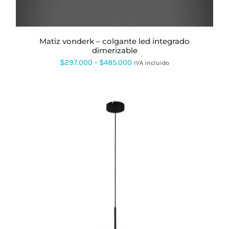
PUEDEN
ELEGIR
EN
LA
PÁGINA
matiz vonderk – colgante led integrado
DE
dimerizable
PRODUCTO
Rango
$
297.000
-
$
485.000
IVA incluido
de
precios:
desde
$297.000
hasta
$485.000