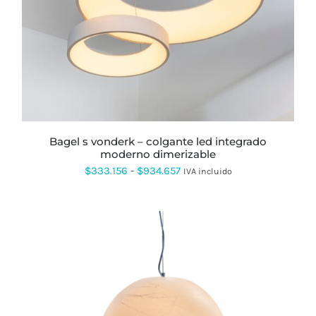
TIENE
MÚLTIPLES
VARIANTES.
LAS
OPCIONES
SE
PUEDEN
ELEGIR
EN
LA
PÁGINA
bagel s vonderk – colgante led integrado
DE
moderno dimerizable
PRODUCTO
Rango
$
333.156
-
$
934.657
IVA incluido
de
precios:
desde
$333.156
hasta
$934.657