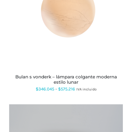
ESTE
PRODUCTO
TIENE
MÚLTIPLES
VARIANTES.
LAS
OPCIONES
SE
PUEDEN
ELEGIR
EN
LA
PÁGINA
bulan s vonderk – lámpara colgante moderna
DE
estilo lunar
PRODUCTO
Rango
$
346.045
-
$
575.216
IVA incluido
de
precios:
desde
$346.045
hasta