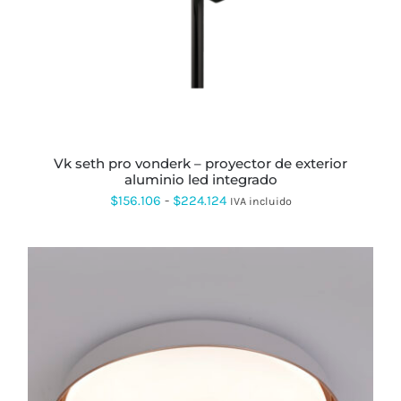
MÚLTIPLES
VARIANTES.
LAS
OPCIONES
SE
PUEDEN
ELEGIR
EN
LA
PÁGINA
vk seth pro vonderk – proyector de exterior
DE
aluminio led integrado
PRODUCTO
Rango
$
156.106
-
$
224.124
IVA incluido
de
precios:
desde
$156.106
hasta
$224.124