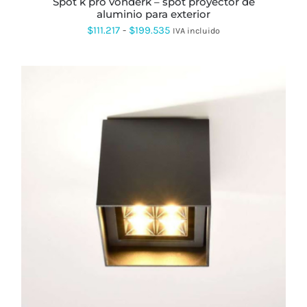
spot k pro vonderk – spot proyector de
DE
aluminio para exterior
PRODUCTO
Rango
$
111.217
-
$
199.535
IVA incluido
de
precios:
desde
$111.217
hasta
$199.535