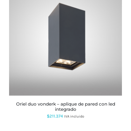
$232.175
hasta
$591.092
oriel duo vonderk – aplique de pared con led
integrado
$
211.374
IVA incluido