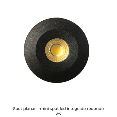
ESTE
PRODUCTO
TIENE
MÚLTIPLES
VARIANTES.
LAS
OPCIONES
SE
PUEDEN
ELEGIR
EN
LA
PÁGINA
spot planar – mini spot led integrado redondo
DE
3w