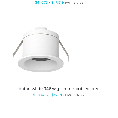
PRODUCTO
Rango
$
41.075
-
$
47.519
IVA incluido
de
precios:
desde
$41.075
hasta
$47.519
ESTE
PRODUCTO
TIENE
MÚLTIPLES
VARIANTES.
LAS
OPCIONES
SE
PUEDEN
katan white 346 wlg – mini spot led cree
ELEGIR
Rango
$
60.636
-
$
82.708
IVA incluido
EN
LA
de
PÁGINA
precios:
DE
PRODUCTO
desde