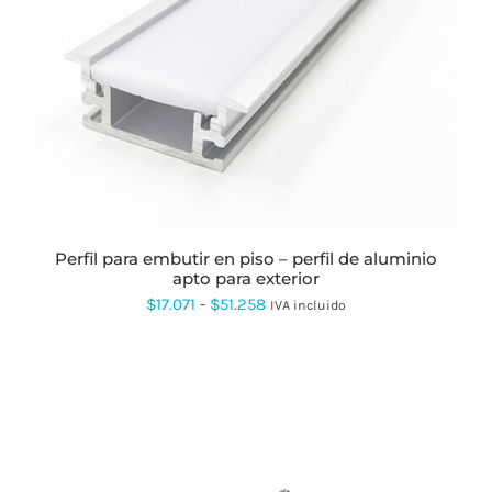
ESTE
PRODUCTO
TIENE
MÚLTIPLES
VARIANTES.
LAS
OPCIONES
SE
PUEDEN
ELEGIR
EN
LA
PÁGINA
perfil para embutir en piso – perfil de aluminio
DE
apto para exterior
PRODUCTO
Rango
$
17.071
-
$
51.258
IVA incluido
de
precios:
desde
$17.071
hasta
$51.258