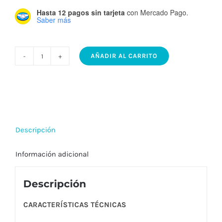
Hasta 12 pagos sin tarjeta
con Mercado Pago.
Saber más
AÑADIR AL CARRITO
ORIEL
VONDERK
-
Aplique
de
Descripción
techo
con
Información adicional
LED
integrado
Descripción
cantidad
CARACTERÍSTICAS TÉCNICAS