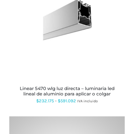
ESTE
PRODUCTO
TIENE
MÚLTIPLES
VARIANTES.
LAS
OPCIONES
SE
PUEDEN
ELEGIR
EN
LA
PÁGINA
linear 5470 wlg luz directa – luminaria led
DE
lineal de aluminio para aplicar o colgar
PRODUCTO
Rango
$
232.175
-
$
591.092
IVA incluido
de
precios:
desde