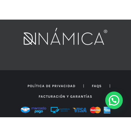
$60.636
hasta
$82.708
|
|
POLÍTICA DE PRIVACIDAD
FAQS
FACTURACIÓN Y GARANTÍAS
Vicente López | Buenos Aires | Argentina | +54 11 5290
0245 | presupuestos@dinamicanrg.com.ar