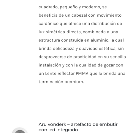
precios:
VARIANTES.
cuadrado, pequeño y moderno, se
desde
LAS
beneficia de un cabezal con movimiento
OPCIONES
$22.308
SE
cardánico que ofrece una distribución de
hasta
PUEDEN
luz simétrica-directa, combinada a una
ELEGIR
$23.107
EN
estructura construida en aluminio, la cual
LA
PÁGINA
brinda delicadeza y suavidad estética, sin
DE
desproveerse de practicidad en su sencilla
PRODUCTO
instalación y con la cualidad de gozar con
un Lente reflector PMMA que le brinda una
terminación premium.
aru vonderk – artefacto de embutir
con led integrado