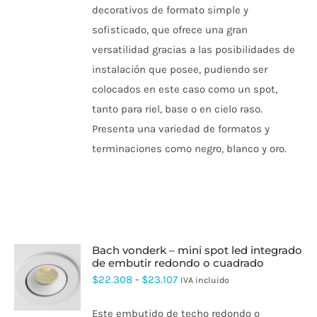
VARIANTES.
decorativos de formato simple y
desde
LAS
sofisticado, que ofrece una gran
OPCIONES
$21.124
SE
versatilidad gracias a las posibilidades de
hasta
PUEDEN
instalación que posee, pudiendo ser
ELEGIR
$24.965
EN
colocados en este caso como un spot,
LA
PÁGINA
tanto para riel, base o en cielo raso.
DE
Presenta una variedad de formatos y
PRODUCTO
terminaciones como negro, blanco y oro.
bach vonderk – mini spot led integrado
de embutir redondo o cuadrado
ESTE
Rango
$
22.308
-
$
23.107
IVA incluido
PRODUCTO
de
TIENE
Este embutido de techo redondo o
MÚLTIPLES