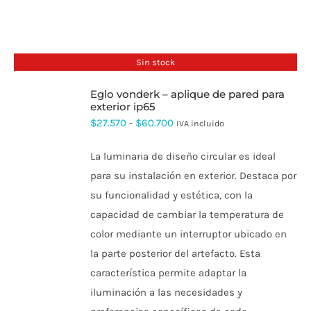
Sin stock
eglo vonderk – aplique de pared para
exterior ip65
Rango
$
27.570
-
$
60.700
IVA incluido
de
La luminaria de diseño circular es ideal
precios:
para su instalación en exterior. Destaca por
desde
su funcionalidad y estética, con la
$27.570
capacidad de cambiar la temperatura de
hasta
color mediante un interruptor ubicado en
$60.700
la parte posterior del artefacto. Esta
característica permite adaptar la
iluminación a las necesidades y