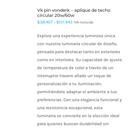
SELECCIONAR
vk pin vonderk – aplique de techo
OPCIONES
ESTE
circular 20w/60w
PRODUCTO
Rango
$
38.407
-
$
121.943
IVA incluido
TIENE
de
MÚLTIPLES
VARIANTES.
Explora una experiencia luminosa única
precios:
LAS
con nuestra luminaria circular de diseño,
OPCIONES
desde
SE
pensada para destacar tanto en exteriores
$38.407
PUEDEN
como en interiores. Su capacidad de ajuste
ELEGIR
hasta
EN
de temperatura de color a través de un
$121.943
LA
interruptor trasero añade un toque de
PÁGINA
DE
personalización a tu iluminación,
PRODUCTO
permitiéndote adaptar el ambiente a tus
preferencias. Con una elegancia funcional y
una resistencia excepcional, esta
luminaria se convierte en la elección ideal
para quienes buscan durabilidad sin