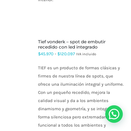
SELECCIONAR
tief vonderk – spot de embutir
OPCIONES
ESTE
recedido con led integrado
PRODUCTO
Rango
$
45.970
-
$
120.097
IVA incluido
TIENE
de
MÚLTIPLES
VARIANTES.
TIEF es un producto de formas clásicas y
precios:
LAS
firmes de nuestra
línea
de spots, que
OPCIONES
desde
SE
ofrece una iluminación integral y uniforme.
$45.970
PUEDEN
Con un pequeño recedido, mejora la
ELEGIR
hasta
EN
calidad visual y da a los ambientes
$120.097
LA
dinamismo y geometría, y se integra en
PÁGINA
DE
forma silenciosa pero extremadamente
PRODUCTO
funcional a todos los ambientes y