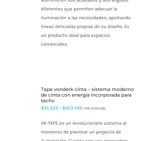
aluminio en dos acabados y dos ángulos
$75.576
LA
diferentes que permiten adecuar la
PÁGINA
DE
iluminación a las necesidades, aportando
PRODUCTO
líneas delicadas propias de su diseño. Es
un producto ideal para espacios
comerciales.
SELECCIONAR
tape vonderk cinta – sistema moderno
OPCIONES
ESTE
de cinta con energía incorporada para
PRODUCTO
techo
TIENE
Rango
$
45.329
-
$
403.599
IVA incluido
MÚLTIPLES
de
VARIANTES.
LAS
VK-TAPE es un revolucionario sistema al
precios:
OPCIONES
momento de plantear un proyecto de
SE
desde
PUEDEN
iluminación. Cuenta con una innovadora