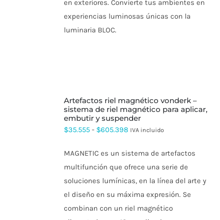
en exteriores. Convierte tus ambientes en
experiencias luminosas únicas con la
luminaria BLOC.
SELECCIONAR
artefactos riel magnético vonderk –
OPCIONES
ESTE
sistema de riel magnético para aplicar,
PRODUCTO
embutir y suspender
TIENE
Rango
$
35.555
-
$
605.398
IVA incluido
MÚLTIPLES
de
VARIANTES.
LAS
MAGNETIC es un sistema de artefactos
precios:
OPCIONES
multifunción que ofrece una serie de
SE
desde
PUEDEN
soluciones lumínicas, en la línea del arte y
$35.555
ELEGIR
el diseño en su máxima expresión. Se
EN
hasta
LA
combinan con un riel magnético
$605.398
PÁGINA