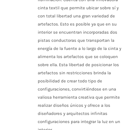
$45.329
ELEGIR
cinta textil que permite ubicar sobre sí y
EN
hasta
LA
con total libertad una gran variedad de
$403.599
PÁGINA
artefactos. Esto es posible ya que en su
DE
PRODUCTO
interior se encuentran incorporadas dos
pistas conductoras que transportan la
energía de la fuente a lo largo de la cinta y
alimenta los artefactos que se coloquen
sobre ella. Esta libertad de posicionar los
artefactos sin restricciones brinda la
posibilidad de crear todo tipo de
configuraciones, convirtiéndose en una
valiosa herramienta creativa que permite
realizar diseños únicos y ofrece a los
diseñadores y arquitectos infinitas
configuraciones para integrar la luz en un
interior.