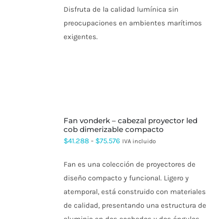
Disfruta de la calidad lumínica sin
preocupaciones en ambientes marítimos
exigentes.
SELECCIONAR
fan vonderk – cabezal proyector led
OPCIONES
ESTE
cob dimerizable compacto
PRODUCTO
Rango
$
41.288
-
$
75.576
IVA incluido
TIENE
de
MÚLTIPLES
VARIANTES.
Fan es una colección de proyectores de
precios:
LAS
diseño compacto y funcional. Ligero y
OPCIONES
desde
SE
atemporal, está construido con materiales
$41.288
PUEDEN
de calidad, presentando una estructura de
ELEGIR
hasta
EN