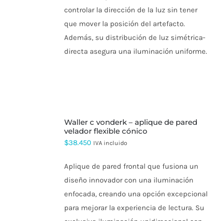
LA
controlar la dirección de la luz sin tener
PÁGINA
DE
que mover la posición del artefacto.
PRODUCTO
Además, su distribución de luz simétrica-
directa asegura una iluminación uniforme.
SELECCIONAR
waller c vonderk – aplique de pared
OPCIONES
ESTE
velador flexible cónico
PRODUCTO
$
38.450
IVA incluido
TIENE
MÚLTIPLES
VARIANTES.
Aplique de pared frontal que fusiona un
LAS
diseño innovador con una iluminación
OPCIONES
SE
enfocada, creando una opción excepcional
PUEDEN
para mejorar la experiencia de lectura. Su
ELEGIR
EN