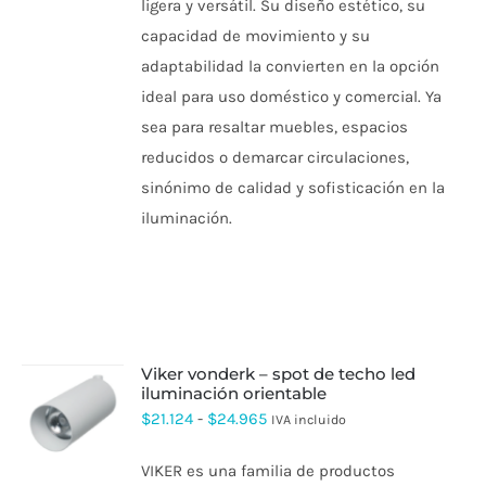
ligera y versátil. Su diseño estético, su
LAS
capacidad de movimiento y su
OPCIONES
SE
adaptabilidad la convierten en la opción
PUEDEN
ideal para uso doméstico y comercial. Ya
ELEGIR
EN
sea para resaltar muebles, espacios
LA
PÁGINA
reducidos o demarcar circulaciones,
DE
sinónimo de calidad y sofisticación en la
PRODUCTO
iluminación.
viker vonderk – spot de techo led
iluminación orientable
ESTE
Rango
$
21.124
-
$
24.965
IVA incluido
PRODUCTO
de
TIENE
VIKER es una familia de productos
MÚLTIPLES
precios: