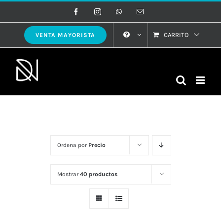
Saltar
Facebook
Instagram
WhatsApp
Correo
electrónico
al
contenido
CARRITO
VENTA MAYORISTA
Ordena por
Precio
Mostrar
40 productos