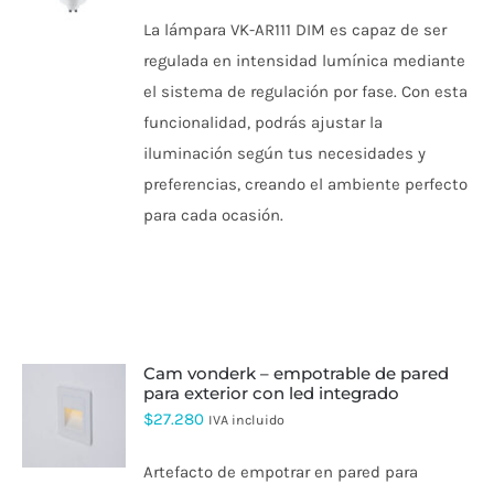
PRODUCTO
La lámpara VK-AR111 DIM es capaz de ser
TIENE
MÚLTIPLES
regulada en intensidad lumínica mediante
VARIANTES.
LAS
el sistema de regulación por fase. Con esta
OPCIONES
funcionalidad, podrás ajustar la
SE
PUEDEN
iluminación según tus necesidades y
ELEGIR
preferencias, creando el ambiente perfecto
EN
LA
para cada ocasión.
PÁGINA
DE
PRODUCTO
cam vonderk – empotrable de pared
para exterior con led integrado
ESTE
$
27.280
IVA incluido
PRODUCTO
TIENE
Artefacto de empotrar en pared para
MÚLTIPLES