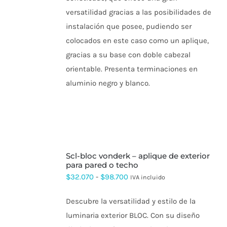
SE
versatilidad gracias a las posibilidades de
PUEDEN
hasta
ELEGIR
instalación que posee, pudiendo ser
$39.367
EN
LA
colocados en este caso como un aplique,
PÁGINA
gracias a su base con doble cabezal
DE
PRODUCTO
orientable. Presenta terminaciones en
aluminio negro y blanco.
SELECCIONAR
scl-bloc vonderk – aplique de exterior
OPCIONES
ESTE
para pared o techo
PRODUCTO
Rango
$
32.070
-
$
98.700
IVA incluido
TIENE
de
MÚLTIPLES
VARIANTES.
Descubre la versatilidad y estilo de la
precios:
LAS
luminaria exterior BLOC. Con su diseño
OPCIONES
desde