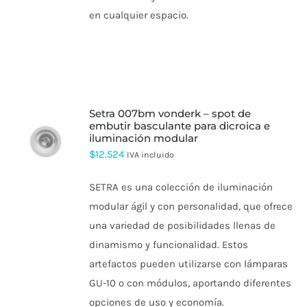
en cualquier espacio.
setra 007bm vonderk – spot de
embutir basculante para dicroica e
iluminación modular
ESTE
PRODUCTO
$
12.524
IVA incluido
TIENE
MÚLTIPLES
SETRA es una colección de iluminación
VARIANTES.
LAS
modular ágil y con personalidad, que ofrece
OPCIONES
una variedad de posibilidades llenas de
SE
PUEDEN
dinamismo y funcionalidad. Estos
ELEGIR
artefactos pueden utilizarse con lámparas
EN
LA
GU-10 o con módulos, aportando diferentes
PÁGINA
DE
opciones de uso y economía.