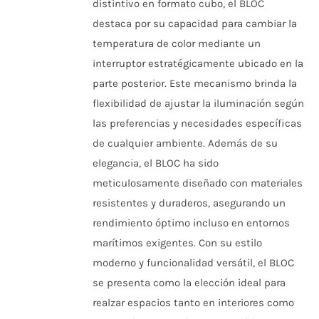
SE
distintivo en formato cubo, el BLOC
$32.070
PUEDEN
destaca por su capacidad para cambiar la
ELEGIR
hasta
EN
temperatura de color mediante un
$98.700
LA
interruptor estratégicamente ubicado en la
PÁGINA
DE
parte posterior. Este mecanismo brinda la
PRODUCTO
flexibilidad de ajustar la iluminación según
las preferencias y necesidades específicas
de cualquier ambiente. Además de su
elegancia, el BLOC ha sido
meticulosamente diseñado con materiales
resistentes y duraderos, asegurando un
rendimiento óptimo incluso en entornos
marítimos exigentes. Con su estilo
moderno y funcionalidad versátil, el BLOC
se presenta como la elección ideal para
realzar espacios tanto en interiores como