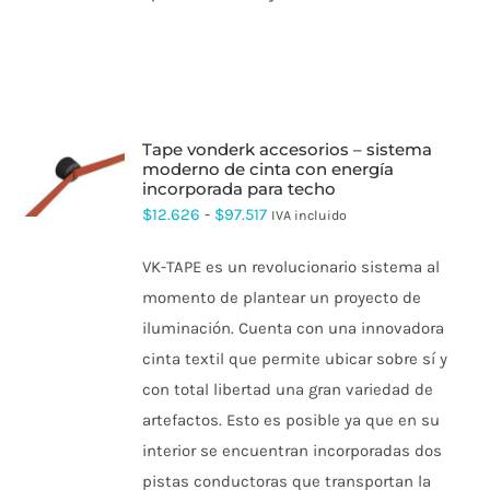
PRODUCTO
tape vonderk accesorios – sistema
moderno de cinta con energía
ESTE
incorporada para techo
PRODUCTO
Rango
$
12.626
-
$
97.517
IVA incluido
TIENE
MÚLTIPLES
de
VARIANTES.
VK-TAPE es un revolucionario sistema al
precios:
LAS
momento de plantear un proyecto de
OPCIONES
desde
SE
iluminación. Cuenta con una innovadora
$12.626
PUEDEN
ELEGIR
cinta textil que permite ubicar sobre sí y
hasta
EN
con total libertad una gran variedad de
$97.517
LA
PÁGINA
artefactos. Esto es posible ya que en su
DE
interior se encuentran incorporadas dos
PRODUCTO
pistas conductoras que transportan la