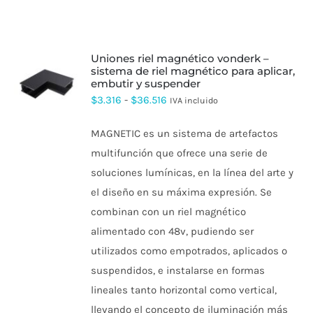
uniones riel magnético vonderk –
sistema de riel magnético para aplicar,
embutir y suspender
ESTE
PRODUCTO
Rango
$
3.316
-
$
36.516
IVA incluido
TIENE
de
MÚLTIPLES
MAGNETIC es un sistema de artefactos
VARIANTES.
precios:
LAS
multifunción que ofrece una serie de
desde
OPCIONES
soluciones lumínicas, en la línea del arte y
SE
$3.316
PUEDEN
el diseño en su máxima expresión. Se
hasta
ELEGIR
combinan con un riel magnético
EN
$36.516
LA
alimentado con 48v, pudiendo ser
PÁGINA
DE
utilizados como empotrados, aplicados o
PRODUCTO
suspendidos, e instalarse en formas
lineales tanto horizontal como vertical,
llevando el concepto de iluminación más