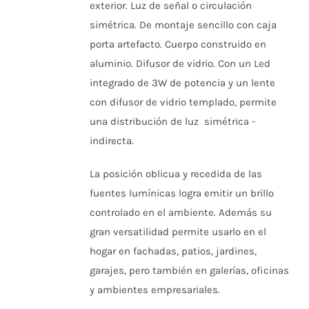
VARIANTES.
exterior. Luz de señal o circulación
LAS
simétrica. De montaje sencillo con caja
OPCIONES
SE
porta artefacto. Cuerpo construido en
PUEDEN
aluminio. Difusor de vidrio. Con un Led
ELEGIR
EN
integrado de 3W de potencia y un lente
LA
PÁGINA
con difusor de vidrio templado, permite
DE
una distribución de luz simétrica -
PRODUCTO
indirecta.
La posición oblicua y recedida de las
fuentes lumínicas logra emitir un brillo
controlado en el ambiente. Además su
gran versatilidad permite usarlo en el
hogar en fachadas, patios, jardines,
garajes, pero también en galerías, oficinas
y ambientes empresariales.