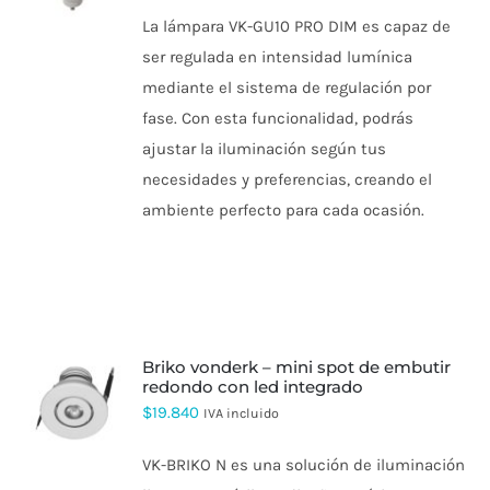
PRODUCTO
La lámpara VK-GU10 PRO DIM es capaz de
TIENE
MÚLTIPLES
ser regulada en intensidad lumínica
VARIANTES.
LAS
mediante el sistema de regulación por
OPCIONES
fase. Con esta funcionalidad, podrás
SE
PUEDEN
ajustar la iluminación según tus
ELEGIR
necesidades y preferencias, creando el
EN
LA
ambiente perfecto para cada ocasión.
PÁGINA
DE
PRODUCTO
briko vonderk – mini spot de embutir
redondo con led integrado
ESTE
$
19.840
IVA incluido
PRODUCTO
TIENE
VK-BRIKO N es una solución de iluminación
MÚLTIPLES
VARIANTES.