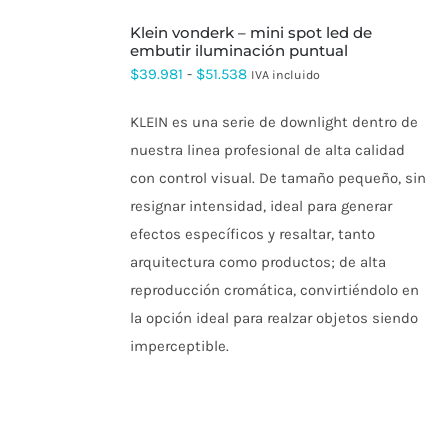
SELECCIONAR
klein vonderk – mini spot led de
OPCIONES
ESTE
embutir iluminación puntual
PRODUCTO
Rango
$
39.981
-
$
51.538
IVA incluido
TIENE
de
MÚLTIPLES
VARIANTES.
KLEIN es una serie de downlight dentro de
precios:
LAS
nuestra linea profesional de alta calidad
OPCIONES
desde
SE
con control visual. De tamaño pequeño, sin
$39.981
PUEDEN
resignar intensidad, ideal para generar
ELEGIR
hasta
EN
efectos específicos y resaltar, tanto
$51.538
LA
arquitectura como productos; de alta
PÁGINA
DE
reproducción cromática, convirtiéndolo en
PRODUCTO
la opción ideal para realzar objetos siendo
imperceptible.