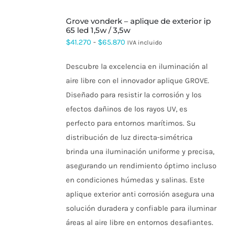
SELECCIONAR
grove vonderk – aplique de exterior ip
OPCIONES
ESTE
65 led 1,5w / 3,5w
PRODUCTO
Rango
$
41.270
-
$
65.870
IVA incluido
TIENE
de
MÚLTIPLES
VARIANTES.
Descubre la excelencia en iluminación al
precios:
LAS
aire libre con el innovador aplique GROVE.
OPCIONES
desde
SE
Diseñado para resistir la corrosión y los
$41.270
PUEDEN
efectos dañinos de los rayos UV, es
ELEGIR
hasta
EN
perfecto para entornos marítimos. Su
$65.870
LA
distribución de luz directa-simétrica
PÁGINA
DE
brinda una iluminación uniforme y precisa,
PRODUCTO
asegurando un rendimiento óptimo incluso
en condiciones húmedas y salinas. Este
aplique exterior anti corrosión asegura una
solución duradera y confiable para iluminar
áreas al aire libre en entornos desafiantes.