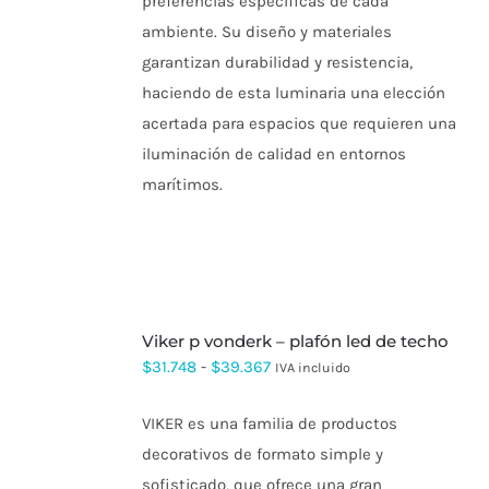
preferencias específicas de cada
ambiente. Su diseño y materiales
garantizan durabilidad y resistencia,
haciendo de esta luminaria una elección
acertada para espacios que requieren una
iluminación de calidad en entornos
marítimos.
SELECCIONAR
viker p vonderk – plafón led de techo
OPCIONES
ESTE
Rango
$
31.748
-
$
39.367
IVA incluido
PRODUCTO
de
TIENE
MÚLTIPLES
VIKER es una familia de productos
precios:
VARIANTES.
decorativos de formato simple y
LAS
desde
OPCIONES
sofisticado, que ofrece una gran
$31.748