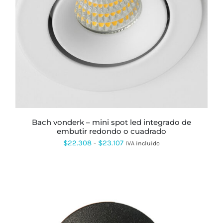
ESTE
PRODUCTO
TIENE
MÚLTIPLES
VARIANTES.
LAS
OPCIONES
SE
PUEDEN
ELEGIR
EN
LA
PÁGINA
bach vonderk – mini spot led integrado de
DE
embutir redondo o cuadrado
PRODUCTO
Rango
$
22.308
-
$
23.107
IVA incluido
de
precios:
desde
$22.308
hasta