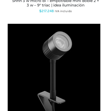
shhh 3 w micro bi – empotrable mini doble 2 ×
DE
3 w – 9° triac | idea iluminación
PRODUCTO
$
217.248
IVA incluido