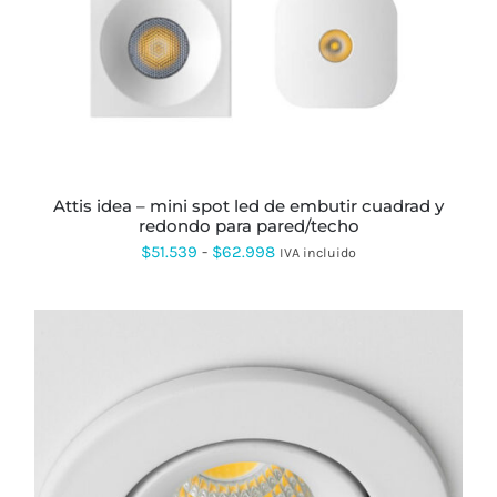
TIENE
MÚLTIPLES
VARIANTES.
LAS
OPCIONES
SE
PUEDEN
ELEGIR
EN
LA
PÁGINA
attis idea – mini spot led de embutir cuadrad y
DE
redondo para pared/techo
PRODUCTO
Rango
$
51.539
-
$
62.998
IVA incluido
de
precios:
desde
$51.539
hasta
$62.998