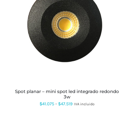
$23.107
ESTE
PRODUCTO
TIENE
MÚLTIPLES
VARIANTES.
LAS
OPCIONES
SE
PUEDEN
ELEGIR
EN
LA
PÁGINA
spot planar – mini spot led integrado redondo
DE
3w
PRODUCTO
Rango
$
41.075
-
$
47.519
IVA incluido
de
precios:
desde