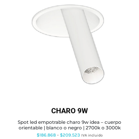
ESTE
PRODUCTO
TIENE
MÚLTIPLES
VARIANTES.
LAS
OPCIONES
SE
PUEDEN
ELEGIR
EN
LA
PÁGINA
spot led empotrable charo 9w idea – cuerpo
DE
orientable | blanco o negro | 2700k o 3000k
PRODUCTO
Rango
$
186.868
-
$
209.523
IVA incluido