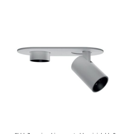
ESTE
PRODUCTO
TIENE
MÚLTIPLES
VARIANTES.
LAS
OPCIONES
SE
PUEDEN
ELEGIR
EN
LA
PÁGINA