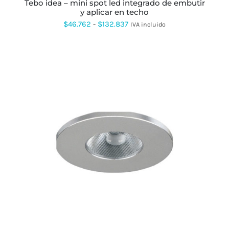
PÁGINA
tebo idea – mini spot led integrado de embutir
DE
y aplicar en techo
PRODUCTO
Rango
$
46.762
-
$
132.837
IVA incluido
de
precios:
desde
$46.762
hasta
$132.837