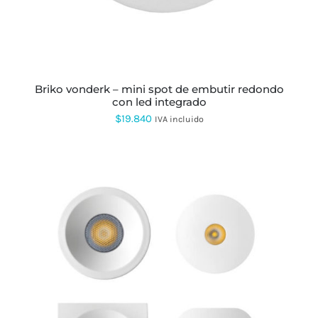
OPCIONES
SE
PUEDEN
ELEGIR
EN
LA
PÁGINA
briko vonderk – mini spot de embutir redondo
DE
con led integrado
PRODUCTO
$
19.840
IVA incluido
ESTE
PRODUCTO