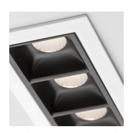
de
precios:
desde
$186.868
hasta
$209.523
ESTE
PRODUCTO
TIENE
MÚLTIPLES
VARIANTES.
LAS
OPCIONES
SE
PUEDEN
ELEGIR
EN
LA