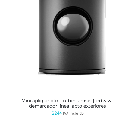
ESTE
PRODUCTO
TIENE
MÚLTIPLES
VARIANTES.
LAS
OPCIONES
SE
PUEDEN
ELEGIR
EN
LA
PÁGINA
mini aplique btn – ruben amsel | led 3 w |
DE
demarcador lineal apto exteriores
PRODUCTO
$
244
IVA incluido