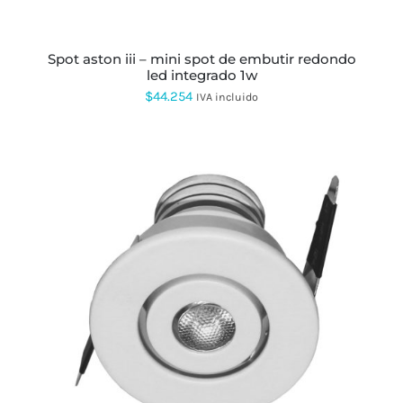
spot aston iii – mini spot de embutir redondo
led integrado 1w
$
44.254
IVA incluido
ESTE
PRODUCTO
TIENE
MÚLTIPLES
VARIANTES.
LAS