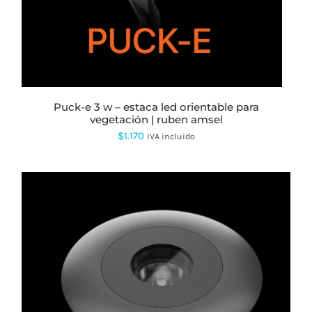
puck-e 3 w – estaca led orientable para
vegetación | ruben amsel
$
1.170
IVA incluido