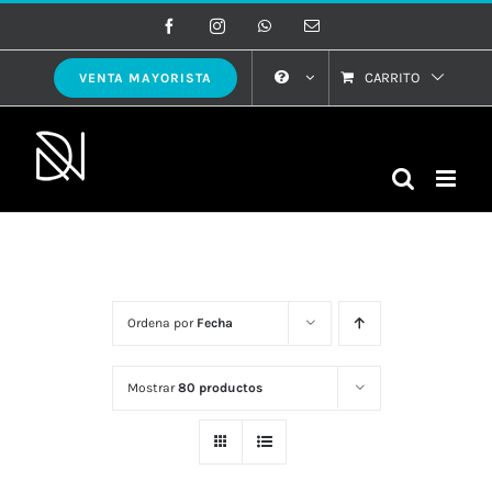
Saltar
Facebook
Instagram
WhatsApp
Correo
electrónico
al
contenido
CARRITO
VENTA MAYORISTA
Ordena por
Fecha
Mostrar
80 productos