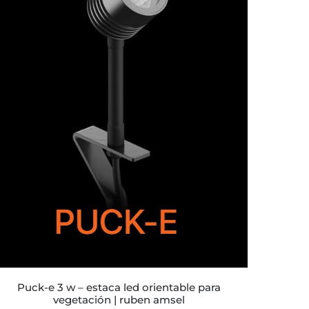
puck-e 3 w – estaca led orientable para
vegetación | ruben amsel