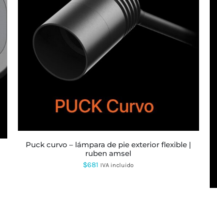
puck curvo – lámpara de pie exterior flexible |
ruben amsel
$
681
IVA incluido