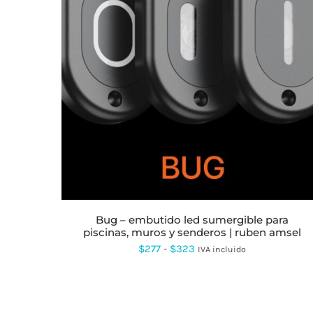
ESTE
PRODUCTO
TIENE
MÚLTIPLES
VARIANTES.
LAS
OPCIONES
SE
PUEDEN
ELEGIR
EN
LA
bug – embutido led sumergible para
PÁGINA
piscinas, muros y senderos | ruben amsel
DE
PRODUCTO
Rango
$
277
-
$
323
IVA incluido
de
precios:
desde