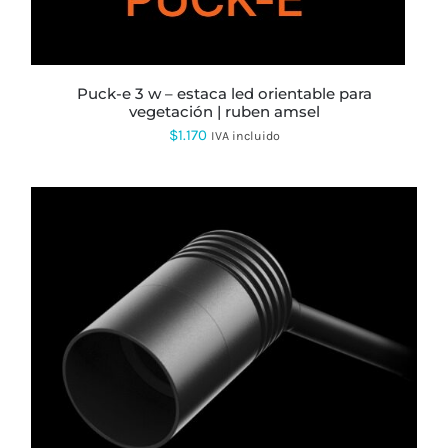
puck-e 3 w – estaca led orientable para
vegetación | ruben amsel
$
1.170
IVA incluido