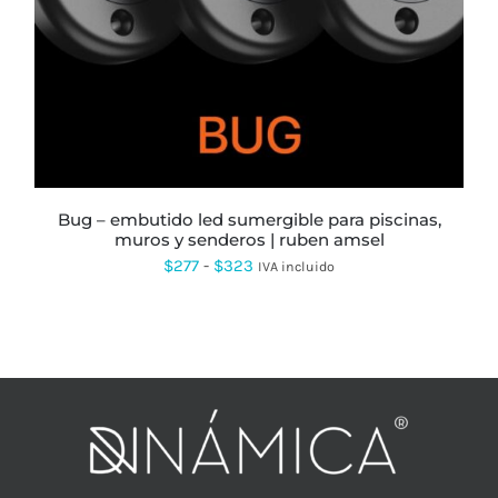
TIENE
MÚLTIPLES
VARIANTES.
LAS
OPCIONES
SE
PUEDEN
ELEGIR
EN
LA
PÁGINA
bug – embutido led sumergible para piscinas,
DE
muros y senderos | ruben amsel
PRODUCTO
Rango
$
277
-
$
323
IVA incluido
de
precios:
desde
$277
hasta
$323