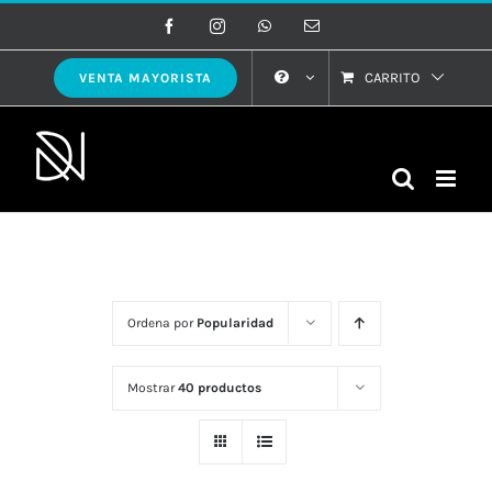
Saltar
Facebook
Instagram
WhatsApp
Correo
electrónico
al
contenido
CARRITO
VENTA MAYORISTA
Ordena por
Popularidad
Mostrar
40 productos