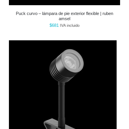
puck curvo – lámpara de pie exterior flexible | ruben
amsel
$
681
IVA incluido