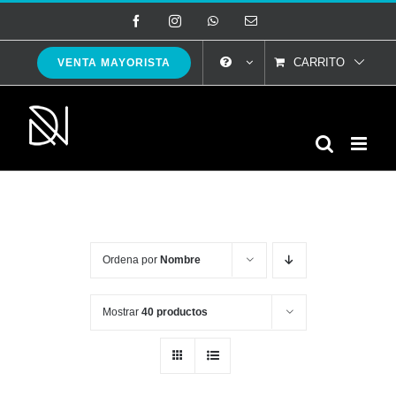
Saltar
Facebook
Instagram
WhatsApp
Correo
electrónico
al
contenido
CARRITO
VENTA MAYORISTA
Ordena por
Nombre
Mostrar
40 productos