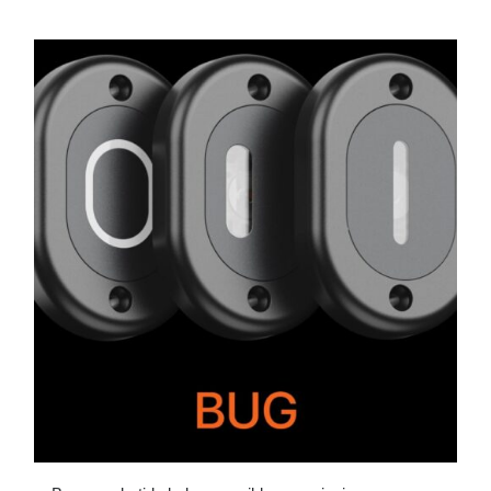
ESTE
PRODUCTO
TIENE
MÚLTIPLES
VARIANTES.
LAS
OPCIONES
SE
PUEDEN
ELEGIR
EN
LA
PÁGINA