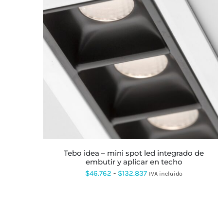
ESTE
PRODUCTO
TIENE
MÚLTIPLES
VARIANTES.
LAS
OPCIONES
SE
PUEDEN
ELEGIR
EN
LA
tebo idea – mini spot led integrado de
PÁGINA
embutir y aplicar en techo
DE
PRODUCTO
Rango
$
46.762
-
$
132.837
IVA incluido
de
precios:
desde