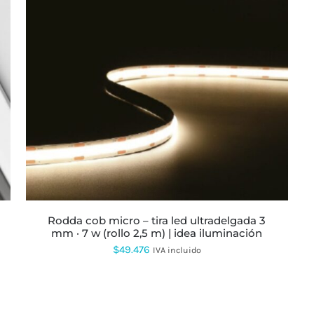
ESTE
PRODUCTO
TIENE
MÚLTIPLES
VARIANTES.
LAS
OPCIONES
SE
PUEDEN
ELEGIR
EN
LA
rodda cob micro – tira led ultradelgada 3
PÁGINA
mm · 7 w (rollo 2,5 m) | idea iluminación
DE
PRODUCTO
$
49.476
IVA incluido