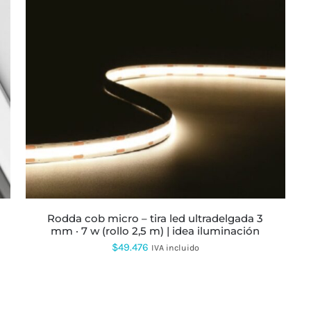
ESTE
PRODUCTO
TIENE
MÚLTIPLES
VARIANTES.
LAS
OPCIONES
SE
PUEDEN
ELEGIR
EN
LA
rodda cob micro – tira led ultradelgada 3
PÁGINA
mm · 7 w (rollo 2,5 m) | idea iluminación
DE
PRODUCTO
$
49.476
IVA incluido