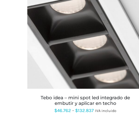
ESTE
PRODUCTO
TIENE
MÚLTIPLES
VARIANTES.
LAS
OPCIONES
SE
PUEDEN
ELEGIR
EN
LA
tebo idea – mini spot led integrado de
PÁGINA
embutir y aplicar en techo
DE
PRODUCTO
Rango
$
46.762
-
$
132.837
IVA incluido
de
precios:
desde