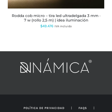
ELEGIR
EN
LA
PÁGINA
rodda cob micro – tira led ultradelgada 3 mm ·
DE
7 w (rollo 2,5 m) | idea iluminación
PRODUCTO
$
49.476
IVA incluido
|
|
POLÍTICA DE PRIVACIDAD
FAQS