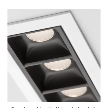
ESTE
PRODUCTO
TIENE
MÚLTIPLES
VARIANTES.
LAS
OPCIONES
SE
PUEDEN
ELEGIR
EN
LA
PÁGINA