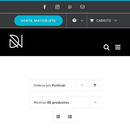
Saltar
Facebook
Instagram
WhatsApp
Correo
electrónico
al
contenido
CARRITO
VENTA MAYORISTA
Ordena por
Puntuar
Mostrar
40 productos