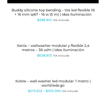
PUEDEN
ELEGIR
buddy silicone top bending – tira led flexible 16
EN
× 16 mm ip67 • 16 w (5 m) | idea iluminación
LA
$
286.812
PÁGINA
IVA incluido
DE
PRODUCTO
SELECCIONAR
OPCIONES
ESTE
PRODUCTO
xenia – wallwasher modular y flexible 2,4
TIENE
metros – 36 w/m | idea iluminación
MÚLTIPLES
VARIANTES.
$
638.972
IVA incluido
LAS
OPCIONES
SE
SELECCIONAR
PUEDEN
OPCIONES
ESTE
ELEGIR
PRODUCTO
EN
kobra – wall‑washer led modular 1 metro |
TIENE
LA
world leds go
MÚLTIPLES
PÁGINA
VARIANTES.
Rango
$
275.652
-
$
372.000
IVA incluido
DE
LAS
de
PRODUCTO
OPCIONES
SE
precios:
SELECCIONAR