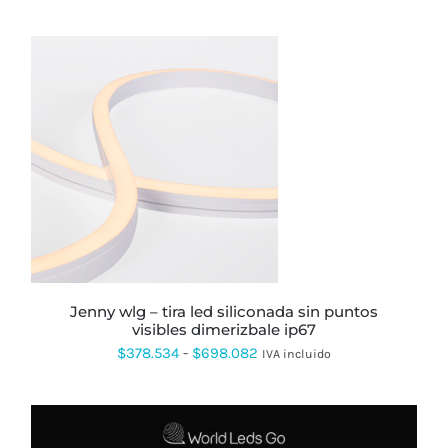
ESTE
PRODUCTO
TIENE
MÚLTIPLES
VARIANTES.
LAS
OPCIONES
SE
PUEDEN
jenny wlg – tira led siliconada sin puntos
ELEGIR
visibles dimerizbale ip67
EN
Rango
$
378.534
-
$
698.082
IVA incluido
LA
PÁGINA
de
DE
precios:
PRODUCTO
desde