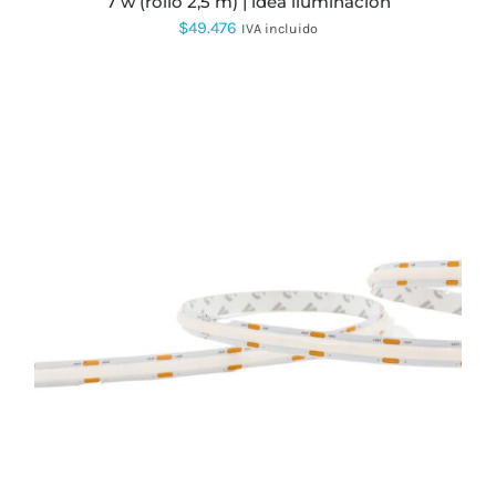
7 w (rollo 2,5 m) | idea iluminación
PRODUCTO
$
49.476
IVA incluido