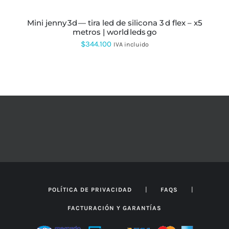
PUEDEN
OPCIONES
ESTE
desde
ELEGIR
PRODUCTO
EN
mini jenny 3d — tira led de silicona 3 d flex – x5
$275.652
TIENE
LA
metros | world leds go
MÚLTIPLES
hasta
PÁGINA
VARIANTES.
$
344.100
IVA incluido
DE
LAS
$372.000
PRODUCTO
OPCIONES
SE
PUEDEN
ELEGIR
EN
LA
PÁGINA
DE
PRODUCTO
|
|
POLÍTICA DE PRIVACIDAD
FAQS
FACTURACIÓN Y GARANTÍAS