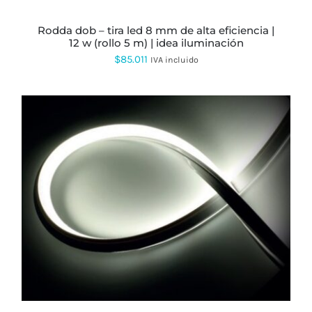
rodda dob – tira led 8 mm de alta eficiencia |
12 w (rollo 5 m) | idea iluminación
$
85.011
IVA incluido
ESTE
PRODUCTO
TIENE
MÚLTIPLES
VARIANTES.
LAS
OPCIONES
SE
PUEDEN