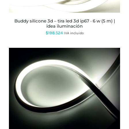
ELEGIR
EN
LA
PÁGINA
buddy silicone 3d – tira led 3d ip67 · 6 w (5 m) |
DE
idea iluminación
PRODUCTO
$
198.524
IVA incluido
ESTE
PRODUCTO
TIENE
MÚLTIPLES
VARIANTES.
LAS
OPCIONES
SE