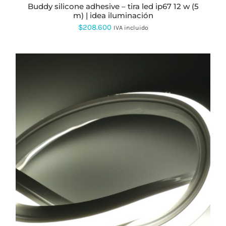
ELEGIR
buddy silicone adhesive – tira led ip67 12 w (5
EN
m) | idea iluminación
LA
$
208.600
PÁGINA
IVA incluido
DE
PRODUCTO
ESTE
PRODUCTO
TIENE
MÚLTIPLES
VARIANTES.
LAS
OPCIONES
SE
PUEDEN