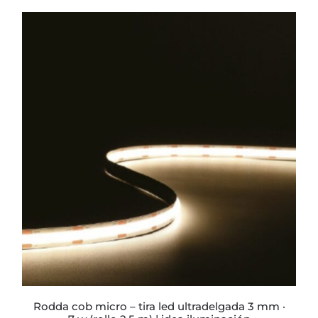
precios:
desde
$223.360
hasta
$235.027
ESTE
PRODUCTO
TIENE
MÚLTIPLES
VARIANTES.
LAS
OPCIONES
SE
PUEDEN
ELEGIR
EN
LA
PÁGINA
rodda cob micro – tira led ultradelgada 3 mm ·
DE