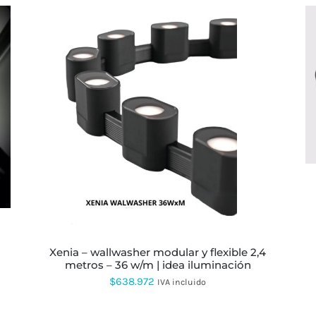
ESTE
PRODUCTO
TIENE
MÚLTIPLES
VARIANTES.
LAS
OPCIONES
SE
PUEDEN
ELEGIR
EN
xenia – wallwasher modular y flexible 2,4
LA
metros – 36 w/m | idea iluminación
PÁGINA
$
638.972
IVA incluido
DE
PRODUCTO