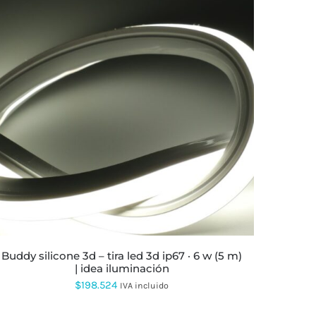
ESTE
PRODUCTO
TIENE
MÚLTIPLES
VARIANTES.
LAS
OPCIONES
SE
PUEDEN
ELEGIR
EN
LA
buddy silicone 3d – tira led 3d ip67 · 6 w (5 m)
PÁGINA
| idea iluminación
DE
PRODUCTO
$
198.524
IVA incluido