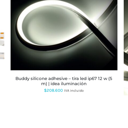
$223.360
hasta
$235.027
ESTE
PRODUCTO
TIENE
MÚLTIPLES
VARIANTES.
LAS
OPCIONES
SE
PUEDEN
ELEGIR
buddy silicone adhesive – tira led ip67 12 w (5
EN
m) | idea iluminación
LA
$
208.600
IVA incluido
PÁGINA
DE
PRODUCTO