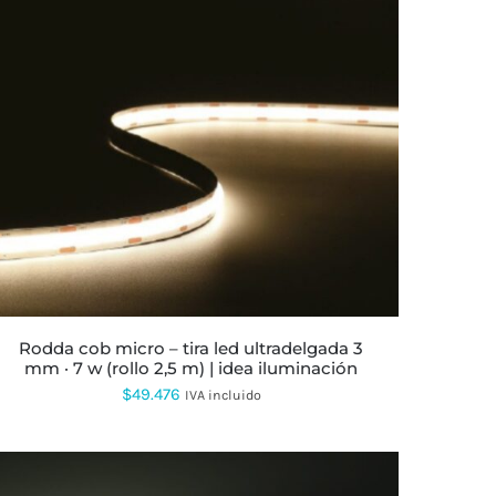
ESTE
PRODUCTO
TIENE
MÚLTIPLES
VARIANTES.
LAS
OPCIONES
SE
PUEDEN
ELEGIR
EN
LA
rodda cob micro – tira led ultradelgada 3
PÁGINA
mm · 7 w (rollo 2,5 m) | idea iluminación
DE
PRODUCTO
$
49.476
IVA incluido