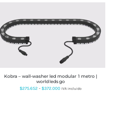
ESTE
PRODUCTO
TIENE
MÚLTIPLES
VARIANTES.
LAS
OPCIONES
SE
kobra – wall‑washer led modular 1 metro |
PUEDEN
world leds go
ELEGIR
Rango
$
275.652
-
$
372.000
EN
IVA incluido
LA
de
PÁGINA
DE
precios:
PRODUCTO
desde
$275.652
hasta