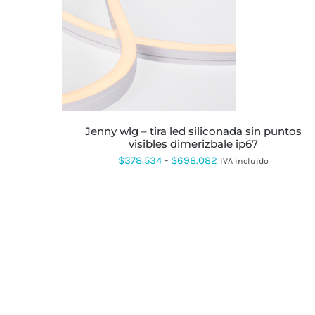
ESTE
PRODUCTO
TIENE
MÚLTIPLES
VARIANTES.
LAS
OPCIONES
SE
PUEDEN
jenny wlg – tira led siliconada sin puntos
ELEGIR
visibles dimerizbale ip67
EN
Rango
$
378.534
-
$
698.082
IVA incluido
LA
PÁGINA
de
DE
precios:
PRODUCTO
desde
$378.534
hasta
$698.082