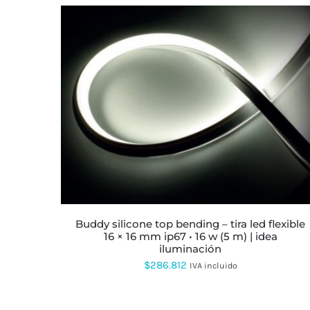
ESTE
PRODUCTO
TIENE
MÚLTIPLES
VARIANTES.
LAS
OPCIONES
SE
PUEDEN
ELEGIR
buddy silicone top bending – tira led flexible
EN
16 × 16 mm ip67 • 16 w (5 m) | idea
LA
iluminación
PÁGINA
$
286.812
IVA incluido
DE
PRODUCTO