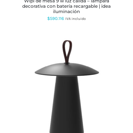
wipi de mesa 9 w luz cálida – lámpara
DE
decorativa con batería recargable | idea
PRODUCTO
iluminación
$
590.116
IVA incluido
ESTE
PRODUCTO
TIENE
MÚLTIPLES
VARIANTES.
LAS
OPCIONES
SE