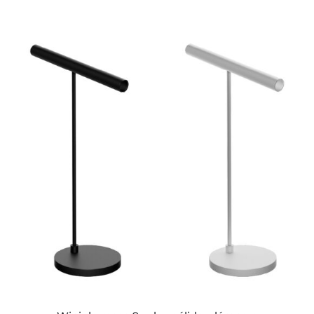
ESTE
PRODUCTO
TIENE
MÚLTIPLES
VARIANTES.
LAS
OPCIONES
SE
PUEDEN
ELEGIR
EN
LA
PÁGINA