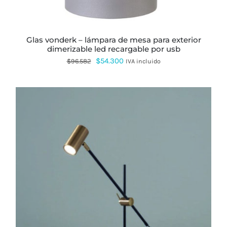
glas vonderk – lámpara de mesa para exterior
dimerizable led recargable por usb
El
El
$
54.300
$
96.582
IVA incluido
precio
precio
original
actual
era:
es:
$96.582.
$54.300.
ESTE
PRODUCTO
TIENE
MÚLTIPLES
VARIANTES.