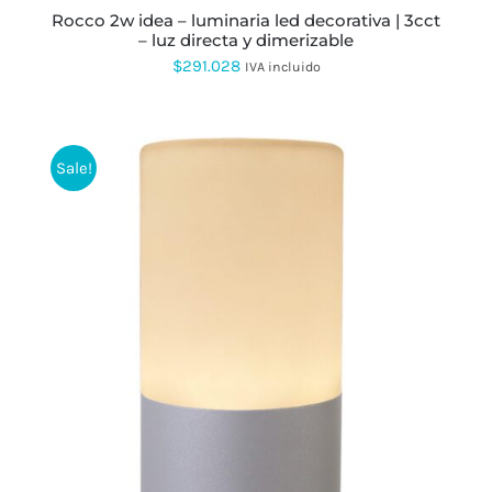
PUEDEN
rocco 2w idea – luminaria led decorativa | 3cct
ELEGIR
– luz directa y dimerizable
EN
LA
$
291.028
IVA incluido
PÁGINA
DE
PRODUCTO
Sale!