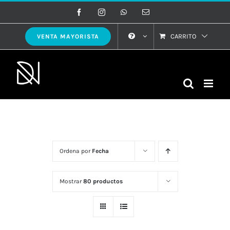
Saltar
Facebook
Instagram
WhatsApp
Correo
electrónico
al
contenido
CARRITO
VENTA MAYORISTA
Ordena por
Fecha
Mostrar
80 productos