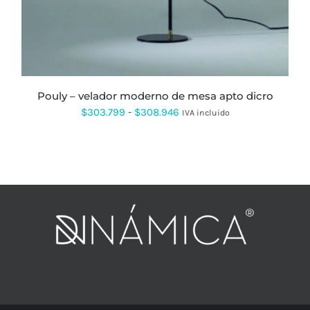
LAS
OPCIONES
SE
PUEDEN
ELEGIR
EN
LA
PÁGINA
pouly – velador moderno de mesa apto dicro
DE
Rango
$
303.799
-
$
308.946
IVA incluido
PRODUCTO
de
precios:
desde
$303.799
hasta
$308.946