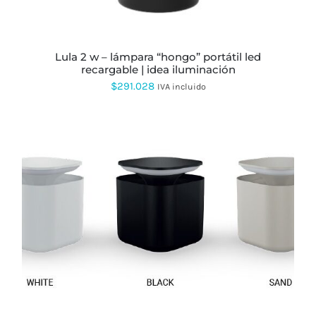
PUEDEN
ELEGIR
EN
LA
PÁGINA
lula 2 w – lámpara “hongo” portátil led
DE
recargable | idea iluminación
PRODUCTO
$
291.028
IVA incluido
ESTE
PRODUCTO
TIENE
MÚLTIPLES
VARIANTES.
LAS
OPCIONES
SE