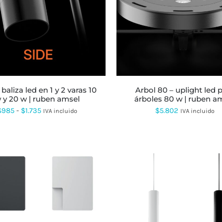
ESTE
PRODUCTO
TIENE
MÚLTIPLES
VARIANTES.
LAS
OPCIONES
SE
PUEDEN
ELEGIR
arbol 80 – uplight led para
EN
 y 20 w | ruben amsel
árboles 80 w | ruben a
LA
Rango
$
985
-
$
1.735
$
5.802
IVA incluido
IVA incluido
PÁGINA
de
DE
PRODUCTO
precios:
desde
$985
hasta
$1.735
ESTE
ESTE