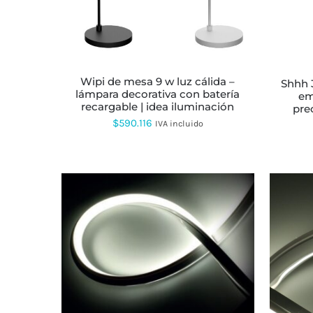
MÚLTIPLES
VARIANTES.
LAS
OPCIONES
SE
PUEDEN
ELEGIR
wipi de mesa 9 w luz cálida –
shhh 3 w micro unidireccional –
EN
lámpara decorativa con batería
em
LA
recargable | idea iluminación
pre
PÁGINA
$
590.116
IVA incluido
DE
PRODUCTO
ESTE
PRODUCTO
TIENE
MÚLTIPLES
VARIANTES.
LAS