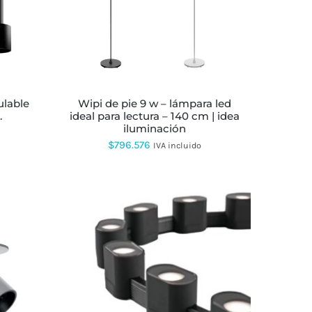
PRODUCTO
TIENE
MÚLTIPLES
VARIANTES.
LAS
OPCIONES
SE
PUEDEN
ELEGIR
wipi de pie 9 w – lámpara led
EN
.
ideal para lectura – 140 cm | idea
LA
iluminación
PÁGINA
$
796.576
IVA incluido
DE
PRODUCTO
ESTE
PRODUCTO
TIENE