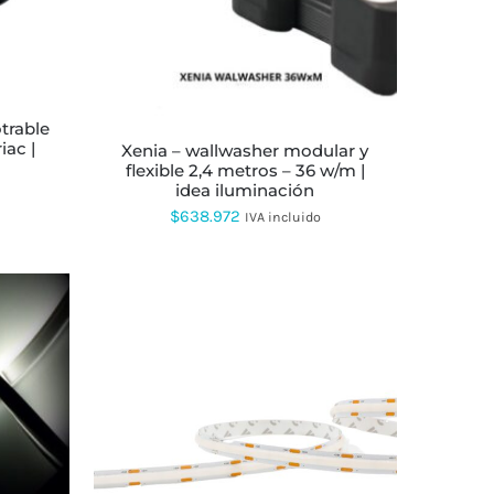
MÚLTIPLES
VARIANTES.
LAS
OPCIONES
SE
PUEDEN
ELEGIR
iac |
xenia – wallwasher modular y
EN
flexible 2,4 metros – 36 w/m |
LA
idea iluminación
PÁGINA
DE
$
638.972
IVA incluido
PRODUCTO