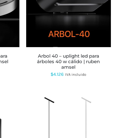
arbol 40 – uplight led para
msel
árboles 40 w cálido | ruben
amsel
$
4.126
IVA incluido
ESTE