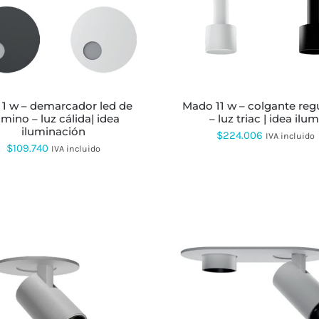
PRODUCTO
PRODUCTO
TIENE
TIENE
MÚLTIPLES
MÚLTIPLES
VARIANTES.
VARIANTES.
LAS
LAS
OPCIONES
OPCIONES
SE
SE
PUEDEN
PUEDEN
ELEGIR
ELEGIR
mado 11 w – colgante regulable
EN
EN
mino – luz cálida| idea
– luz triac | idea ilum
LA
LA
iluminación
$
224.006
IVA incluido
PÁGINA
PÁGINA
$
109.740
IVA incluido
DE
DE
PRODUCTO
PRODUCTO
ESTE
ESTE
PRODUCTO
PRODUCTO
TIENE
TIENE