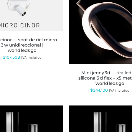
ESTE
PRODUCTO
TIENE
MÚLTIPLES
ESTE
VARIANTES.
PRODUCTO
LAS
TIENE
OPCIONES
MÚLTIPLES
SE
3 w unidireccional |
VARIANTES.
PUEDEN
world leds go
LAS
ELEGIR
OPCIONES
$
107.508
IVA incluido
EN
SE
LA
PUEDEN
PÁGINA
ELEGIR
mini jenny 3d — tira led de
DE
EN
silicona 3 d flex – x5 met
PRODUCTO
LA
world leds go
PÁGINA
$
344.100
IVA incluido
DE
PRODUCTO