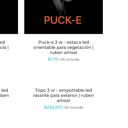
puck-e 3 w – estaca led
cia |
orientable para vegetación |
ruben amsel
$
1.170
IVA incluido
AÑADIR
AL
CARRITO
topo 3 w – empotrable led
ruben
rasante para exterior | ruben
amsel
$
293.970
IVA incluido