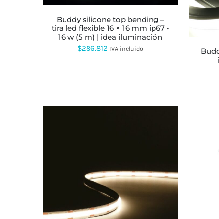
OPCIONES
SE
buddy silicone top bending –
PUEDEN
tira led flexible 16 × 16 mm ip67 •
ELEGIR
16 w (5 m) | idea iluminación
EN
$
286.812
IVA incluido
buddy silicone 3d – tira led 3d
LA
PÁGINA
DE
PRODUCTO
ESTE
PRODUCTO
TIENE
MÚLTIPLES
VARIANTES.
LAS