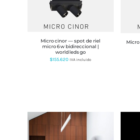
ESTE
PRODUCTO
TIENE
MÚLTIPLES
VARIANTES.
LAS
micro cinor — spot de riel
OPCIONES
micro cinor — spot de riel micro
micro 6 w bidireccional |
SE
world leds go
PUEDEN
ELEGIR
$
155.620
IVA incluido
EN
LA
PÁGINA
DE
PRODUCTO