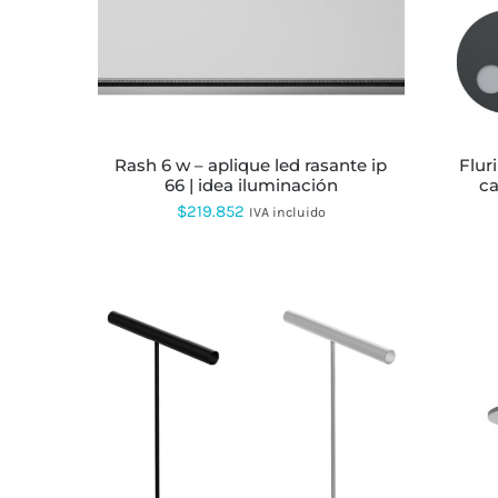
PRODUCTO
TIENE
MÚLTIPLES
VARIANTES.
LAS
OPCIONES
SE
PUEDEN
ELEGIR
rash 6 w – aplique led rasante ip
fluri 1 w – demarcador led de
EN
66 | idea iluminación
ca
LA
$
219.852
IVA incluido
PÁGINA
DE
PRODUCTO
ESTE
PRODUCTO
TIENE