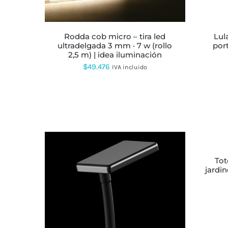
OPCIONES
SE
PUEDEN
ELEGIR
rodda cob micro – tira led
lula 2 w – lámpara “hongo”
EN
ultradelgada 3 mm · 7 w (rollo
port
LA
2,5 m) | idea iluminación
PÁGINA
$
49.476
IVA incluido
DE
PRODUCTO
AÑADIR
AL
CARRITO
totora – baliza led 3 w para
jardin