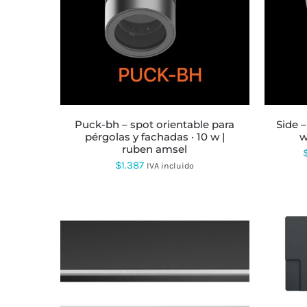
puck-bh – spot orientable para
side – baliza led en 1 y 2 varas 10
pérgolas y fachadas · 10 w |
w
ruben amsel
$
1.387
IVA incluido
ESTE