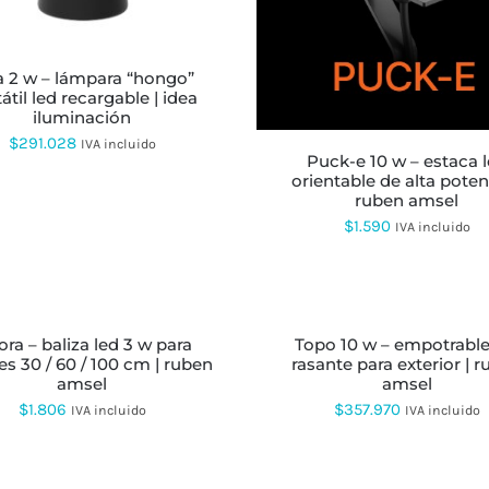
OPCIONES
SE
PUEDEN
ELEGIR
EN
átil led recargable | idea
LA
iluminación
PÁGINA
$
291.028
IVA incluido
DE
puck-e 10 w – estaca led
PRODUCTO
orientable de alta poten
ruben amsel
$
1.590
IVA incluido
AÑADIR
AL
CARRITO
topo 10 w – empotrable led
es 30 / 60 / 100 cm | ruben
rasante para exterior | 
amsel
amsel
$
1.806
$
357.970
IVA incluido
IVA incluido