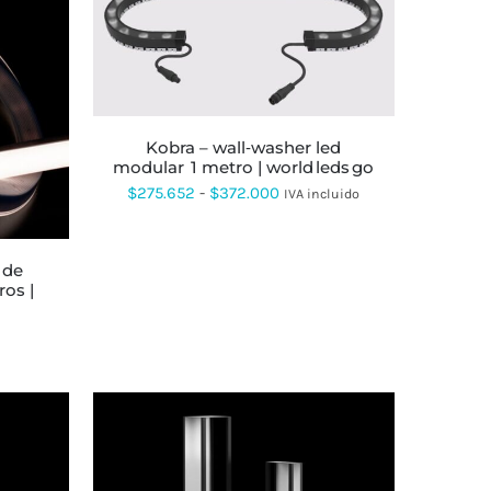
ESTE
PRODUCTO
TIENE
MÚLTIPLES
VARIANTES.
LAS
OPCIONES
kobra – wall‑washer led
SE
modular 1 metro | world leds go
PUEDEN
Rango
$
275.652
-
$
372.000
IVA incluido
ELEGIR
de
EN
LA
precios:
PÁGINA
desde
DE
ros |
PRODUCTO
$275.652
hasta
$372.000