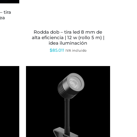
dea
rodda dob – tira led 8 mm de
alta eficiencia | 12 w (rollo 5 m) |
idea iluminación
$
85.011
IVA incluido