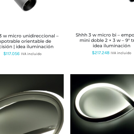
MÚLTIPLES
MÚLTIPLES
VARIANTES.
VARIANTES.
LAS
LAS
OPCIONES
OPCIONES
SE
SE
PUEDEN
PUEDEN
ELEGIR
ELEGIR
shhh 3 w micro bi – empotrable
EN
EN
mini doble 2 × 3 w – 9° tr
potrable orientable de
LA
LA
idea iluminación
cisión | idea iluminación
PÁGINA
PÁGINA
$
217.248
IVA incluido
$
117.056
IVA incluido
DE
DE
PRODUCTO
PRODUCTO
ESTE
PRODUCTO
ESTE
TIENE
PRODUCTO
MÚLTIPLES
TIENE
VARIANTES.
MÚLTIPLES
LAS