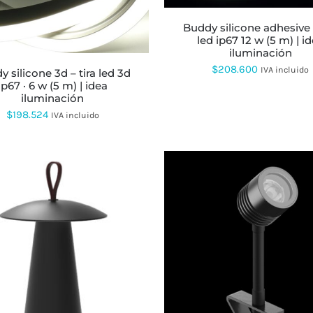
VARIANTES.
OPCIONES
LAS
SE
buddy silicone adhesive – tira
OPCIONES
PUEDEN
led ip67 12 w (5 m) | i
SE
ELEGIR
iluminación
PUEDEN
EN
$
208.600
IVA incluido
ELEGIR
LA
EN
ip67 · 6 w (5 m) | idea
PÁGINA
LA
iluminación
DE
PÁGINA
PRODUCTO
$
198.524
IVA incluido
DE
PRODUCTO
ESTE
PRODUCTO
TIENE
MÚLTIPLES
VARIANTES.
LAS