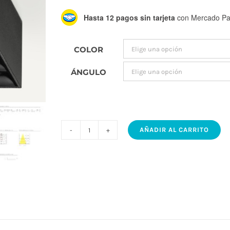
Hasta 12 pagos sin tarjeta
con Mercado Pa
COLOR
ÁNGULO
AÑADIR AL CARRITO
RUNNER
X
PRO
SURFACE
WLG
–
Artefacto