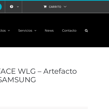
CARRITO
ctos
Servicios
News
Contacto
CE WLG – Artefacto
D SAMSUNG