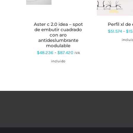
MÚLTIPLES
MÚ
VARIANTES.
VA
LAS
LA
OPCIONES
OP
SE
SE
aster c 2.0 idea – spot
perfil xl d
PUEDEN
PU
de embutir cuadrado
$
51.574
-
$
15
ELEGIR
EL
con aro
EN
EN
antideslumbrante
inclui
LA
LA
modulable
PÁGINA
PÁ
Rango
$
48.236
-
$
87.420
IVA
DE
DE
PRODUCTO
PR
de
incluido
precios:
desde
$48.236
hasta
$87.420