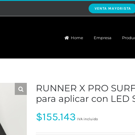
VENTA MAYORISTA
Home
Empresa
Produ
RUNNER X PRO SURFA
para aplicar con LE
$
155.143
IVA incluido