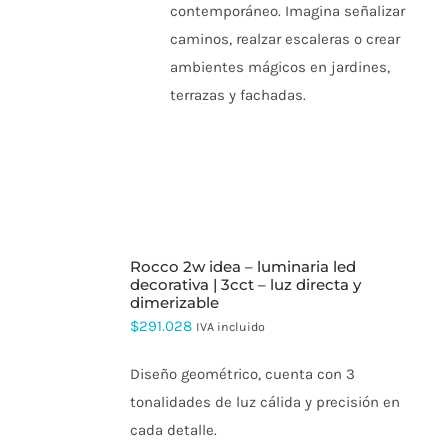
contemporáneo. Imagina señalizar
caminos, realzar escaleras o crear
ambientes mágicos en jardines,
terrazas y fachadas.
SELECCIONAR
rocco 2w idea – luminaria led
OPCIONES
ESTE
decorativa | 3cct – luz directa y
PRODUCTO
dimerizable
TIENE
$
291.028
IVA incluido
MÚLTIPLES
VARIANTES.
LAS
Diseño geométrico, cuenta con 3
OPCIONES
tonalidades de luz cálida y precisión en
SE
PUEDEN
cada detalle.
ELEGIR