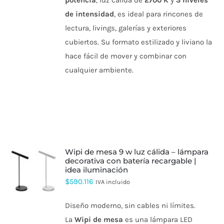
potencia
, luz cálida de
27
00 K
y
3 niveles
LA
PÁGINA
de intensidad
, es ideal para rincones de
DE
lectura, livings, galerías y exteriores
PRODUCTO
cubiertos. Su formato estilizado y liviano la
hace fácil de mover y combinar con
cualquier ambiente.
wipi de mesa 9 w luz cálida – lámpara
decorativa con batería recargable |
idea iluminación
ESTE
PRODUCTO
$
590.116
IVA incluido
TIENE
MÚLTIPLES
Diseño moderno, sin cables ni límites.
VARIANTES.
LAS
La
Wipi de mesa
es una lámpara LED