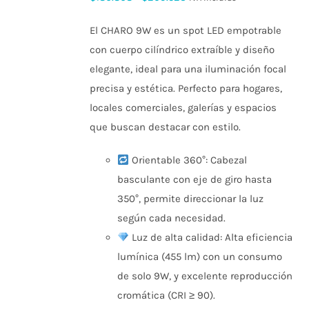
MÚLTIPLES
de
VARIANTES.
LAS
El CHARO 9W es un spot LED empotrable
precios:
OPCIONES
con cuerpo cilíndrico extraíble y diseño
SE
desde
PUEDEN
elegante, ideal para una iluminación focal
$186.868
ELEGIR
precisa y estética. Perfecto para hogares,
EN
hasta
LA
locales comerciales, galerías y espacios
$209.523
PÁGINA
que buscan destacar con estilo.
DE
PRODUCTO
Orientable 360°: Cabezal
basculante con eje de giro hasta
350°, permite direccionar la luz
según cada necesidad.
Luz de alta calidad: Alta eficiencia
lumínica (455 lm) con un consumo
de solo 9W, y excelente reproducción
cromática (CRI ≥ 90).