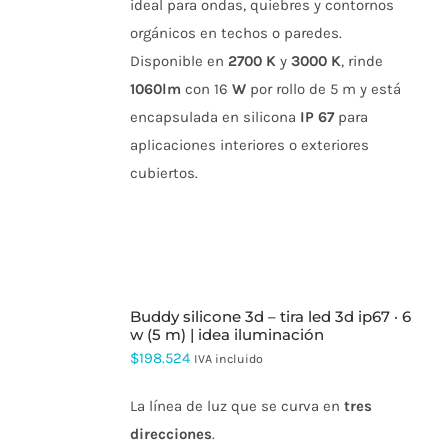
PÁGINA
ideal para ondas, quiebres y contornos
DE
orgánicos en techos o paredes.
PRODUCTO
Disponible en
2700 K
y
3000 K
, rinde
1060lm
con 16
W
por rollo de 5 m y está
encapsulada en silicona
IP 67
para
aplicaciones interiores o exteriores
cubiertos.
SELECCIONAR
buddy silicone 3d – tira led 3d ip67 · 6
OPCIONES
ESTE
w (5 m) | idea iluminación
PRODUCTO
$
198.524
IVA incluido
TIENE
MÚLTIPLES
VARIANTES.
La línea de luz que se curva en
tres
LAS
direcciones
.
OPCIONES