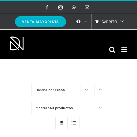
Saltar
Facebook
Instagram
WhatsApp
Correo
electrónico
al
contenido
CARRITO
VENTA MAYORISTA
Ordena por
Fecha
Mostrar
40 productos