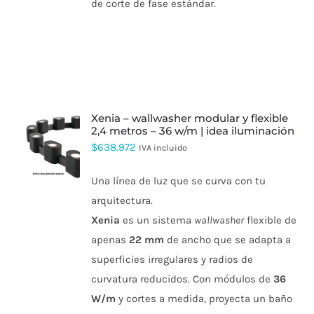
de corte de fase estándar.
xenia – wallwasher modular y flexible
2,4 metros – 36 w/m | idea iluminación
$
638.972
ESTE
IVA incluido
PRODUCTO
TIENE
Una línea de luz que se curva con tu
MÚLTIPLES
VARIANTES.
arquitectura.
LAS
Xenia
es un sistema
wallwasher
flexible de
OPCIONES
SE
apenas
22 mm
de ancho que se adapta a
PUEDEN
superficies irregulares y radios de
ELEGIR
EN
curvatura reducidos. Con módulos de
36
LA
W/m
y cortes a medida, proyecta un baño
PÁGINA
DE