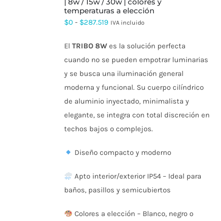
ESTE
| 8w / 15w / 30w | colores y
PRODUCTO
temperaturas a elección
TIENE
Rango
$
0
-
$
287.519
IVA incluido
MÚLTIPLES
de
VARIANTES.
LAS
El
TRIBO 8W
es la solución perfecta
precios:
OPCIONES
cuando no se pueden empotrar luminarias
SE
desde
PUEDEN
y se busca una iluminación general
$0
ELEGIR
moderna y funcional. Su cuerpo cilíndrico
EN
hasta
LA
de aluminio inyectado, minimalista y
$287.519
PÁGINA
elegante, se integra con total discreción en
DE
PRODUCTO
techos bajos o complejos.
Diseño compacto y moderno
Apto interior/exterior IP54 – Ideal para
baños, pasillos y semicubiertos
Colores a elección – Blanco, negro o