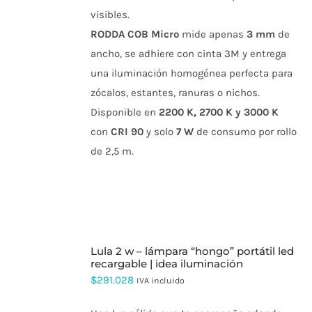
OPCIONES
visibles.
SE
PUEDEN
RODDA COB Micro
mide apenas
3 mm
de
ELEGIR
ancho, se adhiere con cinta 3M y entrega
EN
LA
una iluminación homogénea perfecta para
PÁGINA
zócalos, estantes, ranuras o nichos.
DE
PRODUCTO
Disponible en
2200 K, 2700 K y 3000 K
con
CRI 90
y solo
7 W
de consumo por rollo
de 2,5 m.
SELECCIONAR
lula 2 w – lámpara “hongo” portátil led
OPCIONES
ESTE
recargable | idea iluminación
PRODUCTO
$
291.028
IVA incluido
TIENE
MÚLTIPLES