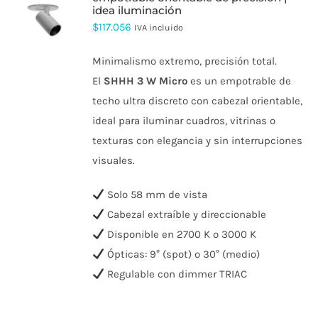
idea iluminación
ESTE
$
117.056
PRODUCTO
IVA incluido
TIENE
MÚLTIPLES
Minimalismo extremo, precisión total.
VARIANTES.
LAS
El
SHHH 3 W Micro
es un empotrable de
OPCIONES
techo ultra discreto con cabezal orientable,
SE
PUEDEN
ideal para iluminar cuadros, vitrinas o
ELEGIR
texturas con elegancia y sin interrupciones
EN
LA
visuales.
PÁGINA
DE
PRODUCTO
Solo 58 mm de vista
Cabezal extraíble y direccionable
Disponible en 2700 K o 3000 K
Ópticas: 9° (spot) o 30° (medio)
Regulable con dimmer TRIAC