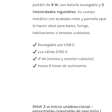
OPCIONES
portátil de
9 W
, con batería recargable y
3
SE
PUEDEN
intensidades regulables
. Su cuerpo
ELEGIR
metálico con acabado mate y pantalla opal
EN
LA
la hacen ideal para bares, livings,
PÁGINA
DE
habitaciones o terrazas cubiertas.
PRODUCTO
Recargable por USB-C
Luz cálida 2700 K
IP 44 (interior y exterior cubierto)
Hasta 9 horas de autonomía
shhh 3 w micro unidireccional –
empotrable orientable de precisión |