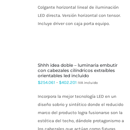
Colgante horizontal lineal de iluminación
LED directa. Versión horizontal con tensor.
Incluye driver con caja porta equipo.
SELECCIONAR
shhh idea doble – luminaria embutir
OPCIONES
ESTE
con cabezales cilíndricos extraíbles
PRODUCTO
orientables led incluido
TIENE
Rango
$
254.061
-
$
402.201
IVA incluido
MÚLTIPLES
de
VARIANTES.
LAS
Incorpora la mejor tecnología LED en un
precios:
OPCIONES
diseño sobrio y sintético donde el reducido
SE
desde
PUEDEN
marco del producto logra fusionarse son la
$254.061
ELEGIR
estética del techo, dándole protagonismo a
EN
hasta
LA
los cabezales que actúan como figuras