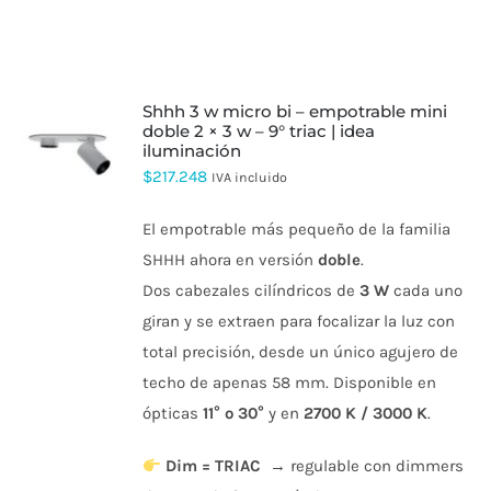
shhh 3 w micro bi – empotrable mini
doble 2 × 3 w – 9° triac | idea
iluminación
ESTE
PRODUCTO
$
217.248
IVA incluido
TIENE
MÚLTIPLES
El empotrable más pequeño de la familia
VARIANTES.
LAS
SHHH ahora en versión
doble
.
OPCIONES
Dos cabezales cilíndricos de
3 W
cada uno
SE
PUEDEN
giran y se extraen para focalizar la luz con
ELEGIR
total precisión, desde un único agujero de
EN
LA
techo de apenas 58 mm. Disponible en
PÁGINA
DE
ópticas
11° o 30°
y en
2700 K / 3000 K
.
PRODUCTO
Dim = TRIAC
→ regulable con dimmers