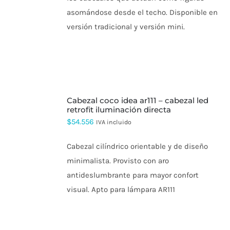
$402.201
PÁGINA
asomándose desde el techo. Disponible en
DE
PRODUCTO
versión tradicional y versión mini.
SELECCIONAR
cabezal coco idea ar111 – cabezal led
OPCIONES
ESTE
retrofit iluminación directa
PRODUCTO
$
54.556
IVA incluido
TIENE
MÚLTIPLES
VARIANTES.
Cabezal cilíndrico orientable y de diseño
LAS
minimalista. Provisto con aro
OPCIONES
SE
antideslumbrante para mayor confort
PUEDEN
visual. Apto para lámpara AR111
ELEGIR
EN
LA
PÁGINA
DE