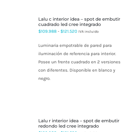
PRODUCTO
SELECCIONAR
lalu c interior idea – spot de embutir
OPCIONES
ESTE
cuadrado led cree integrado
PRODUCTO
Rango
$
109.988
-
$
121.520
IVA incluido
TIENE
de
MÚLTIPLES
VARIANTES.
Luminaria empotrable de pared para
precios:
LAS
iluminación de referencia para interior.
OPCIONES
desde
SE
Posee un frente cuadrado en 2 versiones
$109.988
PUEDEN
con diferentes. Disponible en blanco y
ELEGIR
hasta
EN
negro.
$121.520
LA
PÁGINA
DE
PRODUCTO
SELECCIONAR
lalu r interior idea – spot de embutir
OPCIONES
ESTE
redondo led cree integrado
PRODUCTO