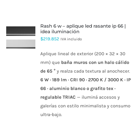
rash 6 w – aplique led rasante ip 66 |
idea iluminación
ESTE
$
219.852
IVA incluido
PRODUCTO
TIENE
Aplique lineal de exterior (200 × 32 × 30
MÚLTIPLES
VARIANTES.
mm) que
baña muros con un halo cálido
LAS
de 65 °
y realza cada textura al anochecer.
OPCIONES
SE
6 W · 189 lm · CRI 90 · 2700 K / 3000 K · IP
PUEDEN
66 · aluminio blanco o grafito tex ·
ELEGIR
EN
regulable TRIAC
— iluminá accesos y
LA
PÁGINA
galerías con estilo minimalista y consumo
DE
ultra-bajo.
PRODUCTO