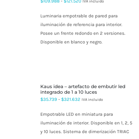
Rango
$
109.988
-
$
121.520
IVA incluido
TIENE
de
MÚLTIPLES
VARIANTES.
Luminaria empotrable de pared para
precios:
LAS
iluminación de referencia para interior.
OPCIONES
desde
SE
Posee un frente redondo en 2 versiones.
$109.988
PUEDEN
Disponible en blanco y negro.
ELEGIR
hasta
EN
$121.520
LA
PÁGINA
DE
PRODUCTO
SELECCIONAR
kaus idea – artefacto de embutir led
OPCIONES
ESTE
integrado de 1 a 10 luces
PRODUCTO
Rango
$
35.739
-
$
321.632
IVA incluido
TIENE
de
MÚLTIPLES
VARIANTES.
Empotrable LED en miniatura para
precios:
LAS
iluminación de interior. Disponible en 1, 2, 5
OPCIONES
desde
SE
y 10 luces. Sistema de dimerización TRIAC
$35.739
PUEDEN