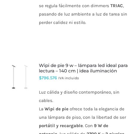
DE
se regula fácilmente con dimmers
TRIAC
,
PRODUCTO
pasando de luz ambiente a luz de tarea sin
perder calidez ni estilo.
wipi de pie 9 w – lámpara led ideal para
lectura – 140 cm | idea iluminación
ESTE
$
796.576
IVA incluido
PRODUCTO
TIENE
Luz cálida y diseño contemporáneo, sin
MÚLTIPLES
VARIANTES.
cables.
LAS
La
Wipi de pie
ofrece toda la elegancia de
OPCIONES
SE
una lámpara de piso, con la libertad de ser
PUEDEN
portátil y recargable
. Con
9 W de
ELEGIR
EN