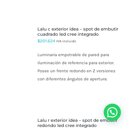
SELECCIONAR
lalu c exterior idea – spot de embutir
OPCIONES
ESTE
cuadrado led cree integrado
PRODUCTO
$
201.624
IVA incluido
TIENE
MÚLTIPLES
VARIANTES.
Luminaria empotrable de pared para
LAS
iluminación de referencia para exterior.
OPCIONES
SE
Posee un frente redondo en 2 versiones
PUEDEN
con diferentes ángulos de apertura.
ELEGIR
EN
LA
PÁGINA
DE
PRODUCTO
SELECCIONAR
lalu r exterior idea – spot de embutir
OPCIONES
ESTE
redondo led cree integrado