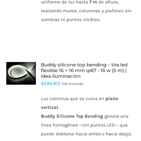
uniforme de luz hasta
7 m
de altura,
PRODUCTO
realzando muros, columnas y plafones sin
sombras ni puntos visibles.
buddy silicone top bending – tira led
flexible 16 × 16 mm ip67 • 16 w (5 m) |
ESTE
idea iluminación
PRODUCTO
$
286.812
IVA incluido
TIENE
MÚLTIPLES
VARIANTES.
Luz continua que se curva en
plano
LAS
vertical
.
OPCIONES
SE
Buddy Silicone Top Bending
genera una
PUEDEN
ELEGIR
línea homogénea —sin puntos LED— que
EN
puede doblarse hacia arriba o hacia abajo,
LA