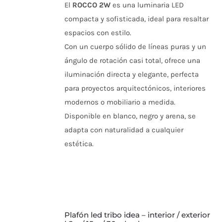
El
ROCCO 2W
es una luminaria LED
EN
LA
compacta y sofisticada, ideal para resaltar
PÁGINA
espacios con estilo.
DE
PRODUCTO
Con un cuerpo sólido de líneas puras y un
ángulo de rotación casi total, ofrece una
iluminación directa y elegante, perfecta
para proyectos arquitectónicos, interiores
modernos o mobiliario a medida.
Disponible en blanco, negro y arena, se
adapta con naturalidad a cualquier
estética.
SELECCIONAR
plafón led tribo idea – interior / exterior
OPCIONES