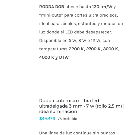
RODDA DOB
ofrece hasta
120 lm/W
y
“mini-cuts” para cortes ultra precisos,
ideal para zócalos, estantes y ranuras de
luz donde el LED debe desaparecer.
Disponible en 5 W, 8 W o 12 W, con
temperaturas
2200 K, 2700 K, 3000 K,
4000 K y DTW
SELECCIONAR
rodda cob micro – tira led
OPCIONES
ESTE
ultradelgada 3 mm · 7 w (rollo 2,5 m) |
PRODUCTO
idea iluminación
TIENE
$
49.476
IVA incluido
MÚLTIPLES
VARIANTES.
LAS
Una línea de luz continua sin puntos