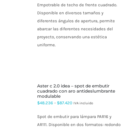
VARIANTES.
Empotrable de techo de frente cuadrado.
precios:
LAS
Disponible en diversos tamaños y
OPCIONES
desde
SE
diferentes ángulos de apertura, permite
$132.674
PUEDEN
abarcar las diferentes necesidades del
ELEGIR
hasta
EN
proyecto, conservando una estética
$186.620
LA
uniforme.
PÁGINA
DE
PRODUCTO
SELECCIONAR
aster c 2.0 idea – spot de embutir
OPCIONES
ESTE
cuadrado con aro antideslumbrante
PRODUCTO
modulable
TIENE
Rango
$
48.236
-
$
87.420
IVA incluido
MÚLTIPLES
de
VARIANTES.
LAS
Spot de embutir para lámpara PAR16 y
precios:
OPCIONES
AR111. Disponible en dos formatos: redondo
SE
desde