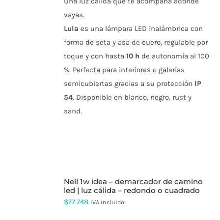
VARIANTES.
Una luz cálida que te acompaña adonde
LAS
vayas.
OPCIONES
SE
Lula
es una lámpara LED inalámbrica con
PUEDEN
forma de seta y asa de cuero, regulable por
ELEGIR
EN
toque y con hasta
10 h
de autonomía al 100
LA
%. Perfecta para interiores o galerías
PÁGINA
DE
semicubiertas gracias a su protección
IP
PRODUCTO
54
. Disponible en blanco, negro, rust y
sand.
SELECCIONAR
nell 1w idea – demarcador de camino
OPCIONES
ESTE
led | luz cálida – redondo o cuadrado
PRODUCTO
$
77.748
IVA incluido
TIENE
MÚLTIPLES