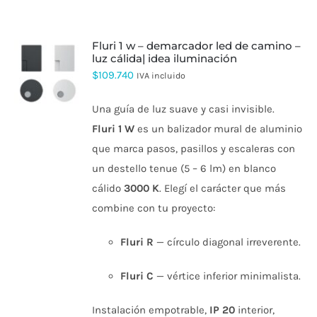
fluri 1 w – demarcador led de camino –
luz cálida| idea iluminación
ESTE
$
109.740
IVA incluido
PRODUCTO
TIENE
Una guía de luz suave y casi invisible.
MÚLTIPLES
VARIANTES.
Fluri 1 W
es un balizador mural de aluminio
LAS
que marca pasos, pasillos y escaleras con
OPCIONES
SE
un destello tenue (5 – 6 lm) en blanco
PUEDEN
cálido
3000 K
. Elegí el carácter que más
ELEGIR
EN
combine con tu proyecto:
LA
PÁGINA
DE
Fluri R
— círculo diagonal irreverente.
PRODUCTO
Fluri C
— vértice inferior minimalista.
Instalación empotrable,
IP 20
interior,