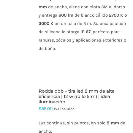
PUEDEN
mm
de ancho, viene con cinta 3M al dorso
ELEGIR
EN
y entrega
600 lm
de blanco cálido
2700 K o
LA
3000 K
en un rollo de 5 m. Su encapsulado
PÁGINA
DE
de silicona le otorga
IP 67
, perfecto para
PRODUCTO
ranuras, zócalos y aplicaciones exteriores o
de baño.
AÑADIR
rodda dob – tira led 8 mm de alta
AL
eficiencia | 12 w (rollo 5 m) | idea
CARRITO
iluminación
$
85.011
IVA incluido
Luz continua, sin puntos, en solo
8 mm
de
ancho.