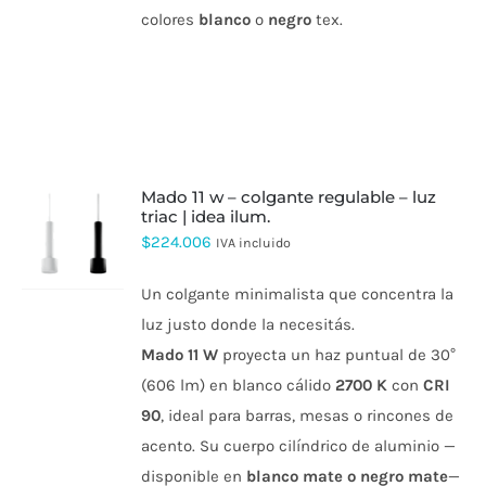
colores
blanco
o
negro
tex.
mado 11 w – colgante regulable – luz
triac | idea ilum.
ESTE
$
224.006
IVA incluido
PRODUCTO
TIENE
Un colgante minimalista que concentra la
MÚLTIPLES
VARIANTES.
luz justo donde la necesitás.
LAS
Mado 11 W
proyecta un haz puntual de 30°
OPCIONES
SE
(606 lm) en blanco cálido
2700 K
con
CRI
PUEDEN
90
, ideal para barras, mesas o rincones de
ELEGIR
EN
acento. Su cuerpo cilíndrico de aluminio —
LA
PÁGINA
disponible en
blanco mate o negro mate
—