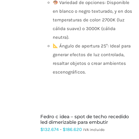
Variedad de opciones: Disponible
en blanco o negro texturado, y en dos
temperaturas de color: 2700K (luz
cálida suave) o 3000K (cálida
neutra).
Ángulo de apertura 25°: Ideal para
generar efectos de luz controlada,
resaltar objetos o crear ambientes
escenográficos.
SELECCIONAR
fedro c idea – spot de techo recedido
OPCIONES
ESTE
led dimerizable para embutir
PRODUCTO
Rango
$
132.674
-
$
186.620
IVA incluido
TIENE
de
MÚLTIPLES