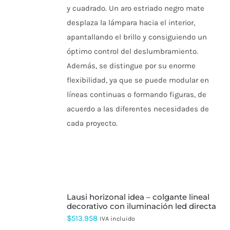
PUEDEN
y cuadrado. Un aro estriado negro mate
$48.236
ELEGIR
desplaza la lámpara hacia el interior,
EN
hasta
LA
apantallando el brillo y consiguiendo un
$87.420
PÁGINA
óptimo control del deslumbramiento.
DE
PRODUCTO
Además, se distingue por su enorme
flexibilidad, ya que se puede modular en
líneas continuas o formando figuras, de
acuerdo a las diferentes necesidades de
cada proyecto.
AÑADIR
lausi horizonal idea – colgante lineal
AL
decorativo con iluminación led directa
CARRITO
$
513.958
IVA incluido