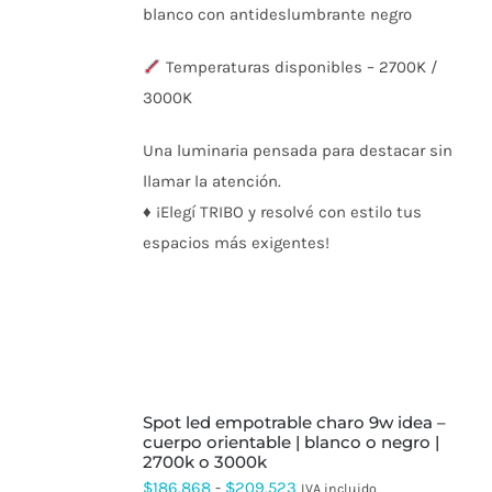
blanco con antideslumbrante negro
Temperaturas disponibles – 2700K /
3000K
Una luminaria pensada para destacar sin
llamar la atención.
♦ ¡Elegí TRIBO y resolvé con estilo tus
espacios más exigentes!
SELECCIONAR
spot led empotrable charo 9w idea –
OPCIONES
ESTE
cuerpo orientable | blanco o negro |
PRODUCTO
2700k o 3000k
TIENE
Rango
$
186.868
-
$
209.523
IVA incluido