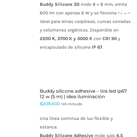
SE
Buddy Silicone 3D
mide 8 × 8 mm, emite
PUEDEN
600 lm con apenas 6 W y se flexiona ↑↓→—
ELEGIR
EN
ideal para letras corpóreas, curvas cerradas
LA
y volúmenes orgánicos. Disponible en
PÁGINA
DE
2200 K, 2700 K y 3000 K
con
CRI 90
y
PRODUCTO
encapsulado de silicona
IP 67
.
SELECCIONAR
buddy silicone adhesive – tira led ip67
OPCIONES
ESTE
12 w (5 m) | idea iluminación
PRODUCTO
$
208.600
IVA incluido
TIENE
MÚLTIPLES
VARIANTES.
Una línea continua de luz flexible y
LAS
estanca.
OPCIONES
SE
Buddy Silicone Adhesive
mide solo
4,5