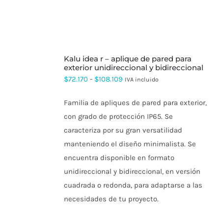
ELEGIR
hasta
EN
$321.632
LA
PÁGINA
DE
PRODUCTO
SELECCIONAR
kalu idea r – aplique de pared para
OPCIONES
ESTE
exterior unidireccional y bidireccional
PRODUCTO
Rango
$
72.170
-
$
108.109
IVA incluido
TIENE
de
MÚLTIPLES
VARIANTES.
Familia de apliques de pared para exterior,
precios:
LAS
con grado de protección IP65. Se
OPCIONES
desde
SE
caracteriza por su gran versatilidad
$72.170
PUEDEN
manteniendo el diseño minimalista. Se
ELEGIR
hasta
EN
encuentra disponible en formato
$108.109
LA
unidireccional y bidireccional, en versión
PÁGINA
DE
cuadrada o redonda, para adaptarse a las
PRODUCTO
necesidades de tu proyecto.