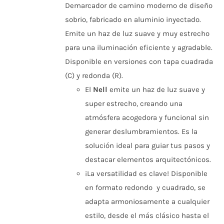
VARIANTES.
Demarcador de camino moderno de diseño
LAS
sobrio, fabricado en aluminio inyectado.
OPCIONES
SE
Emite un haz de luz suave y muy estrecho
PUEDEN
para una iluminación eficiente y agradable.
ELEGIR
EN
Disponible en versiones con tapa cuadrada
LA
(C) y redonda (R).
PÁGINA
DE
El
Nell
emite un haz de luz suave y
PRODUCTO
super estrecho, creando una
atmósfera acogedora y funcional sin
generar deslumbramientos. Es la
solución ideal para guiar tus pasos y
destacar elementos arquitectónicos.
¡La versatilidad es clave! Disponible
en formato redondo y cuadrado, se
adapta armoniosamente a cualquier
estilo, desde el más clásico hasta el