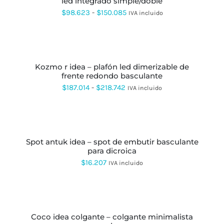
led integrado simple/doble
MÚLTIPLES
hasta
PÁGINA
VARIANTES.
Rango
$
98.623
-
$
150.085
IVA incluido
DE
LAS
$222.532
de
PRODUCTO
OPCIONES
SE
precios:
SELECCIONAR
PUEDEN
OPCIONES
ESTE
desde
ELEGIR
PRODUCTO
EN
kozmo r idea – plafón led dimerizable de
$98.623
TIENE
LA
frente redondo basculante
MÚLTIPLES
hasta
PÁGINA
VARIANTES.
Rango
$
187.014
-
$
218.742
IVA incluido
DE
LAS
$150.085
de
PRODUCTO
OPCIONES
SE
precios:
SELECCIONAR
PUEDEN
OPCIONES
ESTE
desde
ELEGIR
PRODUCTO
EN
spot antuk idea – spot de embutir basculante
$187.014
TIENE
LA
para dicroica
MÚLTIPLES
hasta
PÁGINA
VARIANTES.
$
16.207
IVA incluido
DE
LAS
$218.742
PRODUCTO
OPCIONES
SE
SELECCIONAR
PUEDEN
OPCIONES
ESTE
ELEGIR
PRODUCTO
EN
coco idea colgante – colgante minimalista
TIENE