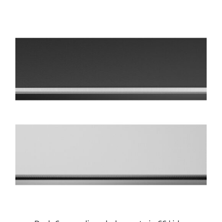
ESTE
PRODUCTO
TIENE
MÚLTIPLES
VARIANTES.
LAS
OPCIONES
SE
PUEDEN
ELEGIR
EN
LA
PÁGINA