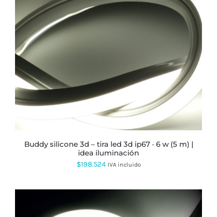
ESTE
PRODUCTO
TIENE
MÚLTIPLES
VARIANTES.
LAS
OPCIONES
SE
PUEDEN
ELEGIR
EN
LA
PÁGINA
buddy silicone 3d – tira led 3d ip67 · 6 w (5 m) |
DE
idea iluminación
PRODUCTO
$
198.524
IVA incluido