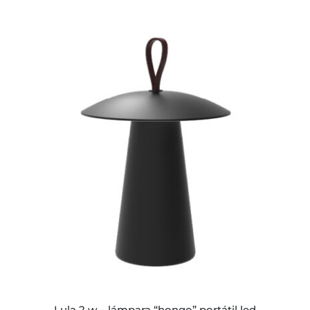
ESTE
PRODUCTO
TIENE
MÚLTIPLES
VARIANTES.
LAS
OPCIONES
SE
PUEDEN
ELEGIR
EN
LA
PÁGINA
lula 2 w – lámpara “hongo” portátil led