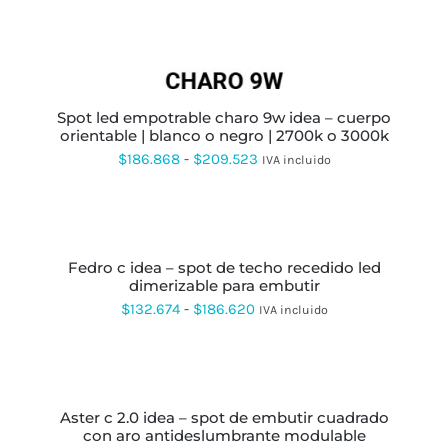
OPCIONES
SE
PUEDEN
ELEGIR
EN
LA
PÁGINA
spot led empotrable charo 9w idea – cuerpo
DE
orientable | blanco o negro | 2700k o 3000k
PRODUCTO
Rango
$
186.868
-
$
209.523
IVA incluido
de
precios:
SELECCIONAR
OPCIONES
ESTE
desde
PRODUCTO
fedro c idea – spot de techo recedido led
$186.868
TIENE
dimerizable para embutir
MÚLTIPLES
hasta
VARIANTES.
Rango
$
132.674
-
$
186.620
IVA incluido
LAS
$209.523
de
OPCIONES
SE
precios:
SELECCIONAR
PUEDEN
OPCIONES
ESTE
desde
ELEGIR
PRODUCTO
EN
aster c 2.0 idea – spot de embutir cuadrado
$132.674
TIENE
LA
con aro antideslumbrante modulable
MÚLTIPLES
hasta