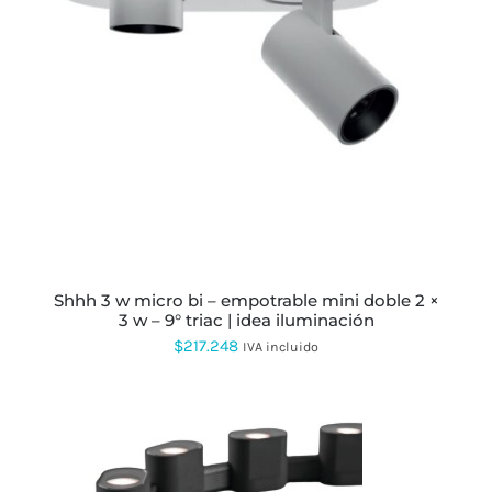
ESTE
PRODUCTO
TIENE
MÚLTIPLES
VARIANTES.
LAS
OPCIONES
SE
PUEDEN
ELEGIR
EN
LA
PÁGINA
shhh 3 w micro bi – empotrable mini doble 2 ×
DE
3 w – 9° triac | idea iluminación
PRODUCTO
$
217.248
IVA incluido