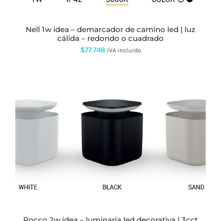
ELEGIR
EN
LA
PÁGINA
nell 1w idea – demarcador de camino led | luz
DE
cálida – redondo o cuadrado
PRODUCTO
$
77.748
IVA incluido
ESTE
PRODUCTO
TIENE
MÚLTIPLES
VARIANTES.
LAS
OPCIONES
SE
PUEDEN
rocco 2w idea – luminaria led decorativa | 3cct