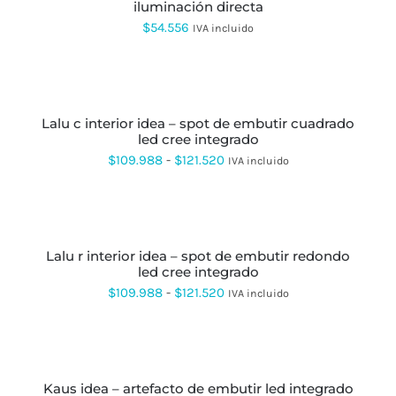
PÁGINA
iluminación directa
MÚLTIPLES
hasta
DE
VARIANTES.
$
54.556
IVA incluido
PRODUCTO
LAS
$402.201
OPCIONES
SE
SELECCIONAR
PUEDEN
OPCIONES
ESTE
ELEGIR
PRODUCTO
EN
lalu c interior idea – spot de embutir cuadrado
TIENE
LA
led cree integrado
MÚLTIPLES
PÁGINA
VARIANTES.
Rango
$
109.988
-
$
121.520
IVA incluido
DE
LAS
de
PRODUCTO
OPCIONES
SE
precios:
SELECCIONAR
PUEDEN
OPCIONES
ESTE
desde
ELEGIR
PRODUCTO
EN
lalu r interior idea – spot de embutir redondo
$109.988
TIENE
LA
led cree integrado
MÚLTIPLES
hasta
PÁGINA
VARIANTES.
Rango
$
109.988
-
$
121.520
IVA incluido
DE
LAS
$121.520
de
PRODUCTO
OPCIONES
SE
precios:
SELECCIONAR
PUEDEN
OPCIONES
ESTE
desde
ELEGIR
PRODUCTO
EN
kaus idea – artefacto de embutir led integrado
$109.988
TIENE