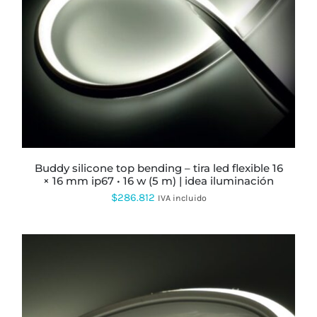
ESTE
PRODUCTO
TIENE
MÚLTIPLES
VARIANTES.
LAS
OPCIONES
SE
PUEDEN
ELEGIR
buddy silicone top bending – tira led flexible 16
EN
× 16 mm ip67 • 16 w (5 m) | idea iluminación
LA
$
286.812
PÁGINA
IVA incluido
DE
PRODUCTO