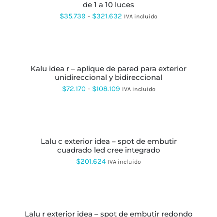
LA
de 1 a 10 luces
MÚLTIPLES
hasta
PÁGINA
VARIANTES.
Rango
$
35.739
-
$
321.632
IVA incluido
DE
LAS
$121.520
de
PRODUCTO
OPCIONES
SE
precios:
SELECCIONAR
PUEDEN
OPCIONES
ESTE
desde
ELEGIR
PRODUCTO
EN
kalu idea r – aplique de pared para exterior
$35.739
TIENE
LA
unidireccional y bidireccional
MÚLTIPLES
hasta
PÁGINA
VARIANTES.
Rango
$
72.170
-
$
108.109
IVA incluido
DE
LAS
$321.632
de
PRODUCTO
OPCIONES
SE
precios:
SELECCIONAR
PUEDEN
OPCIONES
ESTE
desde
ELEGIR
PRODUCTO
EN
lalu c exterior idea – spot de embutir
$72.170
TIENE
LA
cuadrado led cree integrado
MÚLTIPLES
hasta
PÁGINA
VARIANTES.
$
201.624
IVA incluido
DE
LAS
$108.109
PRODUCTO
OPCIONES
SE
SELECCIONAR
PUEDEN
OPCIONES
ESTE
ELEGIR
PRODUCTO
EN
lalu r exterior idea – spot de embutir redondo
TIENE