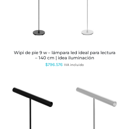
MÚLTIPLES
VARIANTES.
LAS
OPCIONES
SE
PUEDEN
ELEGIR
EN
LA
PÁGINA
wipi de pie 9 w – lámpara led ideal para lectura
DE
– 140 cm | idea iluminación
PRODUCTO
$
796.576
IVA incluido