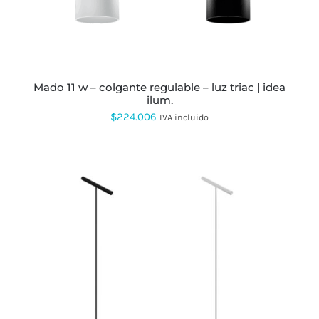
OPCIONES
SE
PUEDEN
ELEGIR
EN
LA
PÁGINA
mado 11 w – colgante regulable – luz triac | idea
DE
ilum.
PRODUCTO
$
224.006
IVA incluido
ESTE
PRODUCTO
TIENE