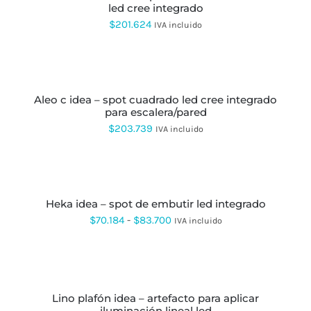
LA
led cree integrado
MÚLTIPLES
PÁGINA
VARIANTES.
$
201.624
IVA incluido
DE
LAS
PRODUCTO
OPCIONES
SE
SELECCIONAR
PUEDEN
OPCIONES
ESTE
ELEGIR
PRODUCTO
EN
aleo c idea – spot cuadrado led cree integrado
TIENE
LA
para escalera/pared
MÚLTIPLES
PÁGINA
VARIANTES.
$
203.739
IVA incluido
DE
LAS
PRODUCTO
OPCIONES
SE
SELECCIONAR
PUEDEN
OPCIONES
ESTE
ELEGIR
PRODUCTO
EN
heka idea – spot de embutir led integrado
TIENE
LA
MÚLTIPLES
Rango
$
70.184
-
$
83.700
IVA incluido
PÁGINA
VARIANTES.
de
DE
LAS
PRODUCTO
OPCIONES
precios:
SELECCIONAR
SE
OPCIONES
ESTE
desde
PUEDEN
PRODUCTO
ELEGIR
$70.184
lino plafón idea – artefacto para aplicar
TIENE
EN
iluminación lineal led