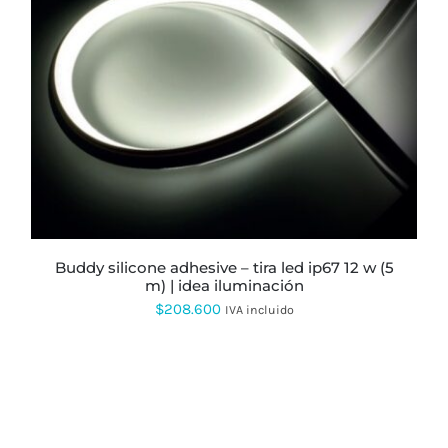
ESTE
PRODUCTO
TIENE
MÚLTIPLES
VARIANTES.
LAS
OPCIONES
SE
PUEDEN
ELEGIR
buddy silicone adhesive – tira led ip67 12 w (5
EN
m) | idea iluminación
LA
$
208.600
PÁGINA
IVA incluido
DE
PRODUCTO