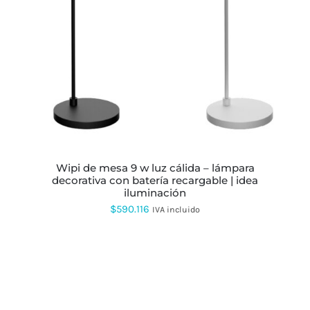
ESTE
PRODUCTO
TIENE
MÚLTIPLES
VARIANTES.
LAS
OPCIONES
SE
PUEDEN
ELEGIR
EN
LA
PÁGINA
wipi de mesa 9 w luz cálida – lámpara
DE
decorativa con batería recargable | idea
PRODUCTO
iluminación
$
590.116
IVA incluido