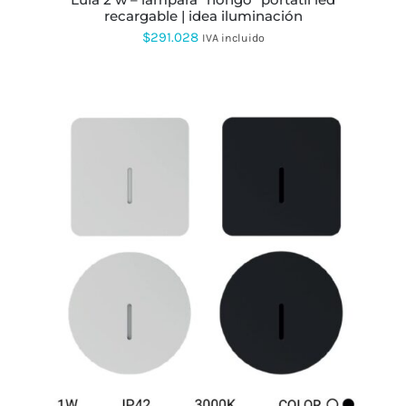
DE
recargable | idea iluminación
PRODUCTO
$
291.028
IVA incluido
ESTE
PRODUCTO
TIENE
MÚLTIPLES
VARIANTES.
LAS
OPCIONES
SE
PUEDEN