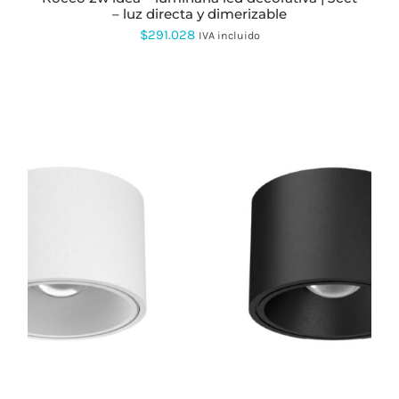
ELEGIR
– luz directa y dimerizable
EN
LA
$
291.028
IVA incluido
PÁGINA
DE
PRODUCTO
ESTE
PRODUCTO
TIENE
MÚLTIPLES
VARIANTES.
LAS
OPCIONES
SE
PUEDEN
ELEGIR