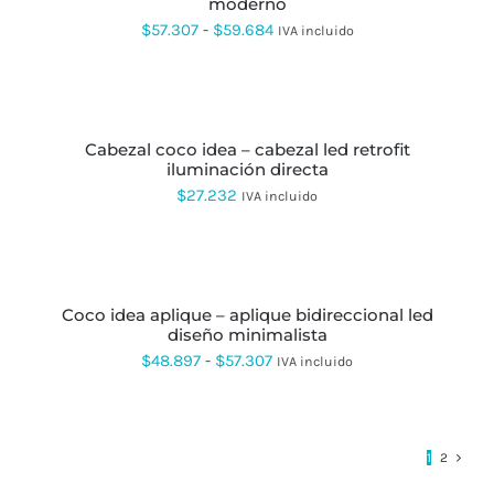
LA
moderno
MÚLTIPLES
PÁGINA
VARIANTES.
Rango
$
57.307
-
$
59.684
IVA incluido
DE
LAS
de
PRODUCTO
OPCIONES
SE
precios:
SELECCIONAR
PUEDEN
OPCIONES
ESTE
desde
ELEGIR
PRODUCTO
EN
cabezal coco idea – cabezal led retrofit
$57.307
TIENE
LA
iluminación directa
MÚLTIPLES
hasta
PÁGINA
VARIANTES.
$
27.232
IVA incluido
DE
LAS
$59.684
PRODUCTO
OPCIONES
SE
SELECCIONAR
PUEDEN
OPCIONES
ESTE
ELEGIR
PRODUCTO
EN
coco idea aplique – aplique bidireccional led
TIENE
LA
diseño minimalista
MÚLTIPLES
PÁGINA
VARIANTES.
Rango
$
48.897
-
$
57.307
IVA incluido
DE
LAS
de
PRODUCTO
OPCIONES
SE
precios:
PUEDEN
desde
ELEGIR
1
2
EN
$48.897