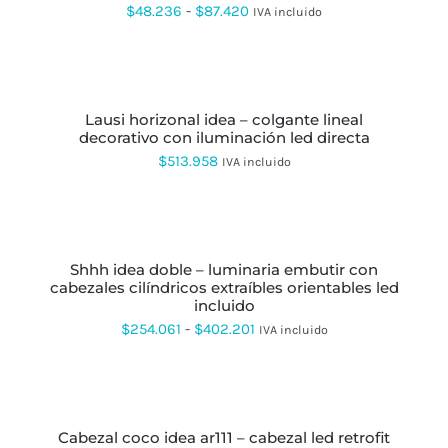
PÁGINA
VARIANTES.
Rango
$
48.236
-
$
87.420
IVA incluido
DE
LAS
$186.620
de
PRODUCTO
OPCIONES
AÑADIR
SE
precios:
AL
PUEDEN
CARRITO
desde
ELEGIR
EN
lausi horizonal idea – colgante lineal
$48.236
LA
decorativo con iluminación led directa
hasta
PÁGINA
$
513.958
IVA incluido
DE
$87.420
PRODUCTO
SELECCIONAR
OPCIONES
ESTE
PRODUCTO
shhh idea doble – luminaria embutir con
TIENE
cabezales cilíndricos extraíbles orientables led
MÚLTIPLES
incluido
VARIANTES.
LAS
Rango
$
254.061
-
$
402.201
IVA incluido
OPCIONES
de
SE
PUEDEN
precios:
SELECCIONAR
ELEGIR
OPCIONES
ESTE
desde
EN
PRODUCTO
LA
cabezal coco idea ar111 – cabezal led retrofit
$254.061
TIENE