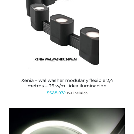
ESTE
PRODUCTO
TIENE
MÚLTIPLES
VARIANTES.
LAS
OPCIONES
SE
PUEDEN
ELEGIR
EN
xenia – wallwasher modular y flexible 2,4
LA
metros – 36 w/m | idea iluminación
PÁGINA
$
638.972
IVA incluido
DE
PRODUCTO