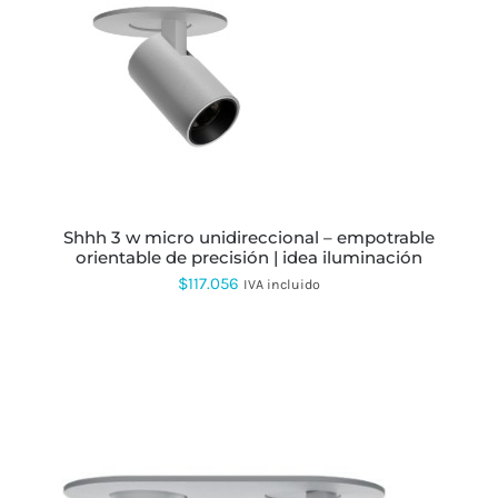
ESTE
PRODUCTO
TIENE
MÚLTIPLES
VARIANTES.
LAS
OPCIONES
SE
PUEDEN
ELEGIR
shhh 3 w micro unidireccional – empotrable
EN
orientable de precisión | idea iluminación
LA
$
117.056
IVA incluido
PÁGINA
DE
PRODUCTO