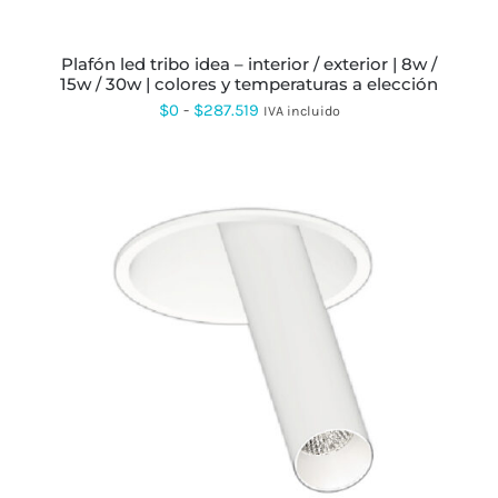
EN
LA
PÁGINA
plafón led tribo idea – interior / exterior | 8w /
DE
15w / 30w | colores y temperaturas a elección
PRODUCTO
Rango
$
0
-
$
287.519
IVA incluido
de
precios:
desde
$0
hasta
$287.519
ESTE
PRODUCTO
TIENE
MÚLTIPLES
VARIANTES.
LAS