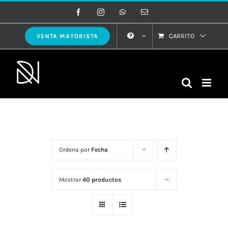
Saltar
Facebook
Instagram
WhatsApp
Correo
electrónico
al
contenido
CARRITO
VENTA MAYORISTA
Ordena por
Fecha
Mostrar
40 productos