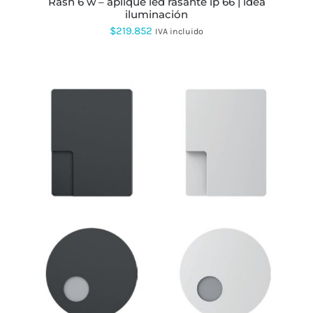
rash 6 w – aplique led rasante ip 66 | idea
DE
iluminación
PRODUCTO
$
219.852
IVA incluido
ESTE
PRODUCTO
TIENE
MÚLTIPLES
VARIANTES.
LAS
OPCIONES
SE
PUEDEN