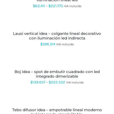
MÚLTIPLES
hasta
LA
VARIANTES.
Rango
$
63.411
-
$
221.775
IVA incluido
PÁGINA
$83.700
LAS
DE
de
OPCIONES
PRODUCTO
AÑADIR
SE
precios:
AL
PUEDEN
CARRITO
desde
ELEGIR
EN
lausi vertical idea – colgante lineal decorativo
$63.411
LA
con iluminación led indirecta
hasta
PÁGINA
$
596.514
IVA incluido
DE
$221.775
PRODUCTO
SELECCIONAR
OPCIONES
ESTE
PRODUCTO
boj idea – spot de embutir cuadrado con led
TIENE
integrado dimerizable
MÚLTIPLES
VARIANTES.
Rango
$
139.657
-
$
222.532
IVA incluido
LAS
de
OPCIONES
SE
precios:
SELECCIONAR
PUEDEN
OPCIONES
ESTE
desde
ELEGIR
PRODUCTO
EN
tebo difusor idea – empotrable lineal moderno
$139.657
TIENE
LA