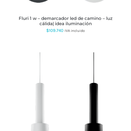
ELEGIR
EN
LA
PÁGINA
fluri 1 w – demarcador led de camino – luz
DE
cálida| idea iluminación
PRODUCTO
$
109.740
IVA incluido
ESTE
PRODUCTO
TIENE
MÚLTIPLES
VARIANTES.
LAS