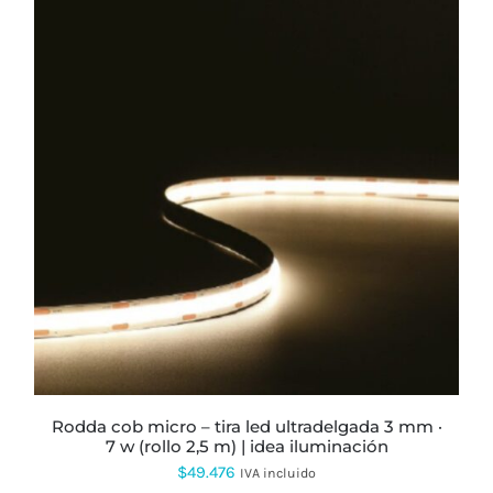
ESTE
PRODUCTO
TIENE
MÚLTIPLES
VARIANTES.
LAS
OPCIONES
SE
PUEDEN
ELEGIR
EN
LA
PÁGINA
rodda cob micro – tira led ultradelgada 3 mm ·
DE
7 w (rollo 2,5 m) | idea iluminación
PRODUCTO
$
49.476
IVA incluido