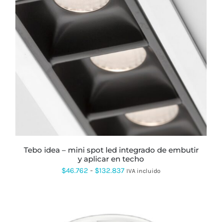
ESTE
PRODUCTO
TIENE
MÚLTIPLES
VARIANTES.
LAS
OPCIONES
SE
PUEDEN
ELEGIR
EN
LA
PÁGINA
tebo idea – mini spot led integrado de embutir
DE
y aplicar en techo
PRODUCTO
Rango
$
46.762
-
$
132.837
IVA incluido
de
precios:
desde