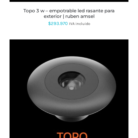
topo 3 w – empotrable led rasante para
exterior | ruben amsel
$
293.970
IVA incluido