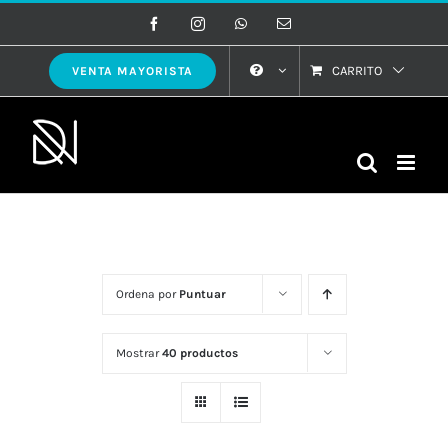
Saltar
Facebook
Instagram
WhatsApp
Correo
electrónico
al
contenido
CARRITO
VENTA MAYORISTA
Ordena por
Puntuar
Mostrar
40 productos