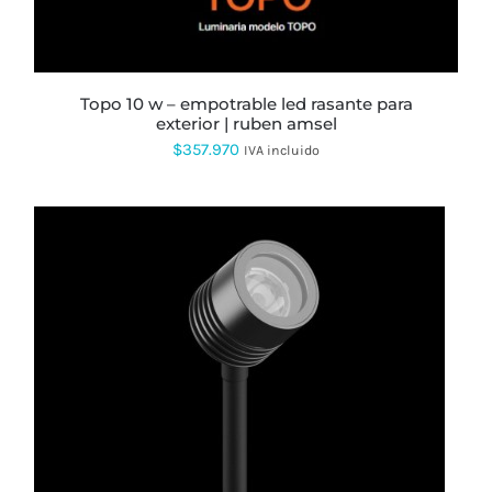
topo 10 w – empotrable led rasante para
exterior | ruben amsel
$
357.970
IVA incluido