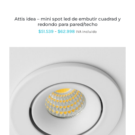
ELEGIR
EN
LA
PÁGINA
attis idea – mini spot led de embutir cuadrad y
DE
redondo para pared/techo
PRODUCTO
Rango
$
51.539
-
$
62.998
IVA incluido
de
precios:
desde
$51.539
hasta
$62.998
ESTE
PRODUCTO
TIENE
MÚLTIPLES
VARIANTES.
LAS