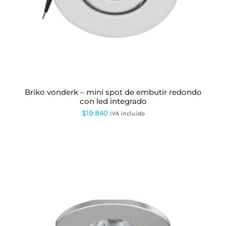
MÚLTIPLES
VARIANTES.
LAS
OPCIONES
SE
PUEDEN
ELEGIR
EN
LA
PÁGINA
briko vonderk – mini spot de embutir redondo
DE
con led integrado
PRODUCTO
$
19.840
IVA incluido