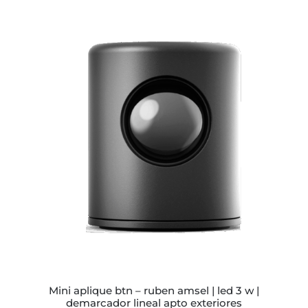
precios:
desde
$186.868
hasta
$209.523
ESTE
PRODUCTO
TIENE
MÚLTIPLES
VARIANTES.
LAS
OPCIONES
SE
PUEDEN
ELEGIR
EN
LA
PÁGINA
mini aplique btn – ruben amsel | led 3 w |
DE
demarcador lineal apto exteriores