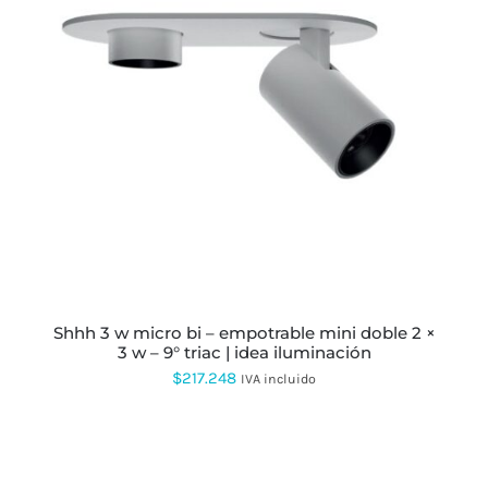
ESTE
PRODUCTO
TIENE
MÚLTIPLES
VARIANTES.
LAS
OPCIONES
SE
PUEDEN
ELEGIR
EN
LA
PÁGINA
shhh 3 w micro bi – empotrable mini doble 2 ×
DE
3 w – 9° triac | idea iluminación
PRODUCTO
$
217.248
IVA incluido