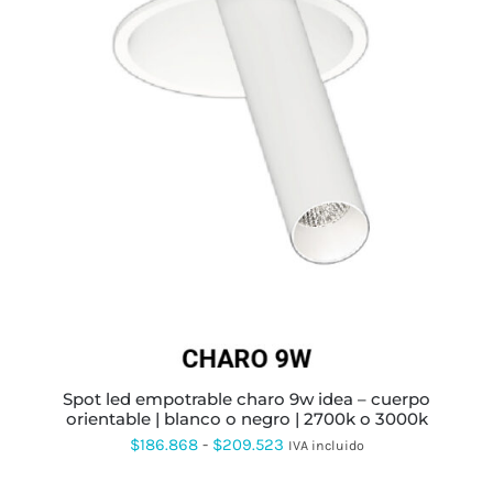
$46.762
hasta
$132.837
ESTE
PRODUCTO
TIENE
MÚLTIPLES
VARIANTES.
LAS
OPCIONES
SE
PUEDEN
ELEGIR
EN
LA
PÁGINA
spot led empotrable charo 9w idea – cuerpo
DE
orientable | blanco o negro | 2700k o 3000k
PRODUCTO
Rango
$
186.868
-
$
209.523
IVA incluido
de