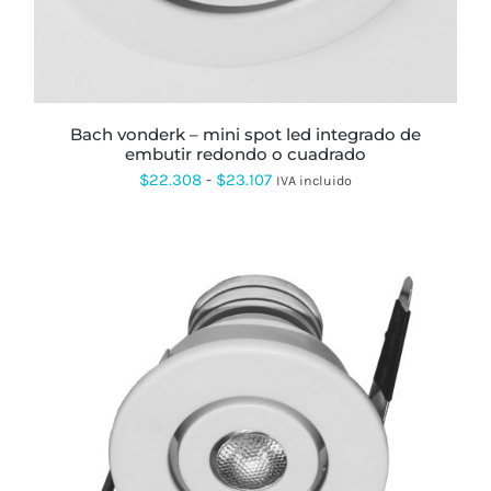
OPCIONES
SE
PUEDEN
ELEGIR
EN
LA
PÁGINA
bach vonderk – mini spot led integrado de
DE
embutir redondo o cuadrado
PRODUCTO
Rango
$
22.308
-
$
23.107
IVA incluido
de
precios:
desde
$22.308
hasta
$23.107
ESTE
PRODUCTO
TIENE