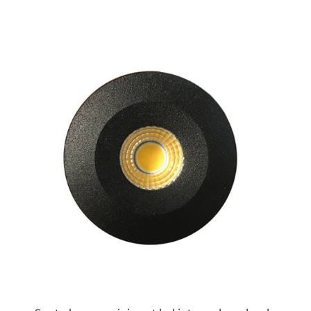
ESTE
PRODUCTO
TIENE
MÚLTIPLES
VARIANTES.
LAS
OPCIONES
SE
PUEDEN
ELEGIR
EN
LA
PÁGINA