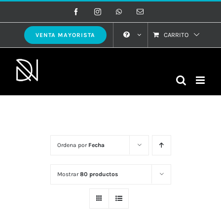
Saltar
Facebook
Instagram
WhatsApp
Correo
electrónico
al
contenido
CARRITO
VENTA MAYORISTA
Ordena por
Fecha
Mostrar
80 productos