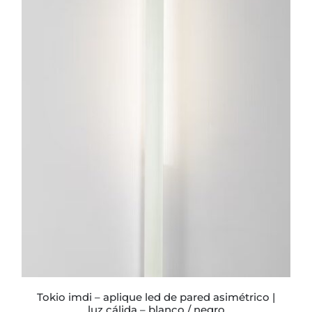
ESTE
PRODUCTO
TIENE
MÚLTIPLES
VARIANTES.
LAS
OPCIONES
SE
PUEDEN
ELEGIR
EN
LA
PÁGINA
DE
PRODUCTO
tokio imdi – aplique led de pared asimétrico |
luz cálida – blanco / negro