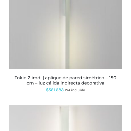
PRODUCTO
TIENE
MÚLTIPLES
VARIANTES.
LAS
OPCIONES
SE
PUEDEN
ELEGIR
EN
LA
PÁGINA
DE
PRODUCTO
tokio 2 imdi | aplique de pared simétrico – 150
cm – luz cálida indirecta decorativa
$
561.683
IVA incluido