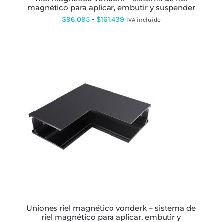
magnético para aplicar, embutir y suspender
LA
PÁGINA
Rango
$
96.095
-
$
161.439
IVA incluido
DE
de
PRODUCTO
precios:
desde
$96.095
hasta
$161.439
ESTE
PRODUCTO
TIENE
MÚLTIPLES
VARIANTES.
LAS
OPCIONES
SE
PUEDEN
ELEGIR
uniones riel magnético vonderk – sistema de
EN
riel magnético para aplicar, embutir y
LA