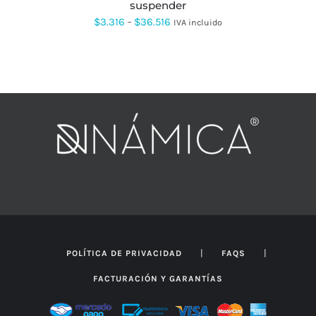
suspender
PÁGINA
DE
Rango
$
3.316
-
$
36.516
IVA incluido
PRODUCTO
de
precios:
desde
$3.316
hasta
$36.516
|
|
POLÍTICA DE PRIVACIDAD
FAQS
FACTURACIÓN Y GARANTÍAS