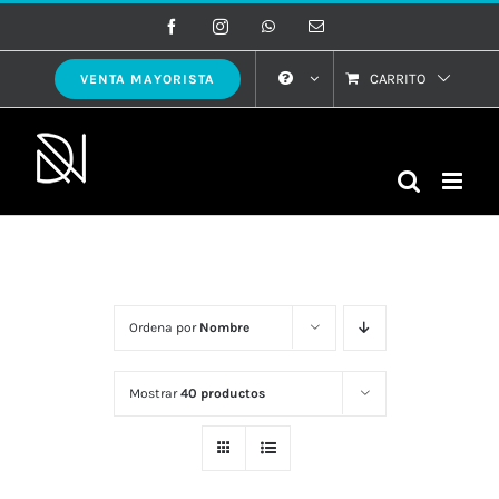
Saltar
Facebook
Instagram
WhatsApp
Correo
electrónico
al
contenido
CARRITO
VENTA MAYORISTA
Ordena por
Nombre
Mostrar
40 productos