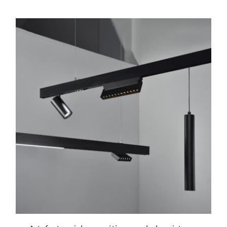
ESTE
PRODUCTO
TIENE
MÚLTIPLES
VARIANTES.
LAS
OPCIONES
SE
PUEDEN
ELEGIR
EN
LA
PÁGINA