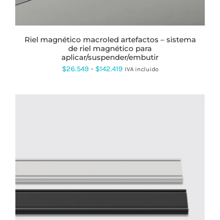
PUEDEN
ELEGIR
EN
LA
PÁGINA
riel magnético macroled artefactos – sistema
DE
de riel magnético para
PRODUCTO
aplicar/suspender/embutir
Rango
$
26.549
-
$
142.419
IVA incluido
de
precios:
desde
$26.549
hasta
$142.419
ESTE
PRODUCTO
TIENE
MÚLTIPLES