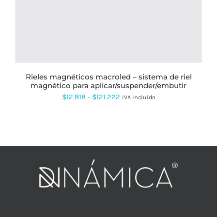
VARIANTES.
LAS
OPCIONES
SE
PUEDEN
ELEGIR
EN
LA
PÁGINA
rieles magnéticos macroled – sistema de riel
DE
magnético para aplicar/suspender/embutir
PRODUCTO
Rango
$
12.818
-
$
121.222
IVA incluido
de
precios:
desde
$12.818
hasta
$121.222